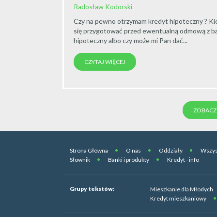
Radosław Kodorski
Czy na pewno otrzymam kredyt hipoteczny ? K
się przygotować przed ewentualną odmową z ba
hipoteczny albo czy może mi Pan dać...
CZYTAJ WIĘCEJ
ZOBACZ 
Strona Główna
O nas
Oddziały
Wszys
Słownik
Banki i produkty
Kredyt - info
Grupy tekstów:
Mieszkanie dla Młodych
Kredyt mieszkaniowy