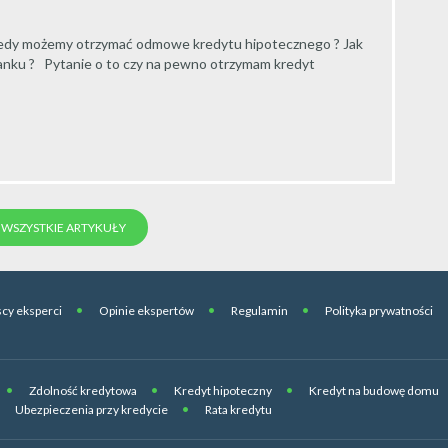
iedy możemy otrzymać odmowe kredytu hipotecznego ? Jak
nku ? Pytanie o to czy na pewno otrzymam kredyt
WSZYSTKIE ARTYKUŁY
cy eksperci
Opinie ekspertów
Regulamin
Polityka prywatności
Zdolność kredytowa
Kredyt hipoteczny
Kredyt na budowę domu
Ubezpieczenia przy kredycie
Rata kredytu