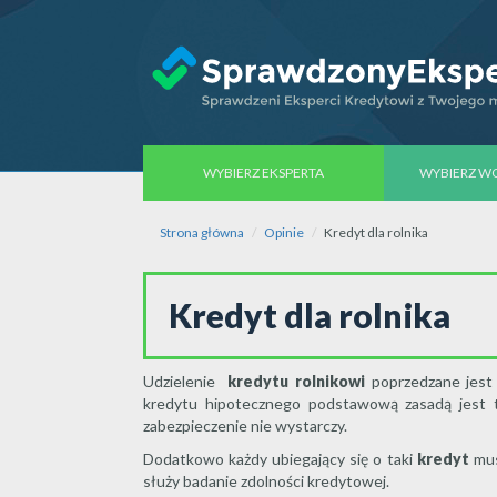
WYBIERZ EKSPERTA
WYBIERZ 
Strona główna
Opinie
Kredyt dla rolnika
Kredyt dla rolnika
Udzielenie
kredytu
rolnikowi
poprzedzane jest 
kredytu hipotecznego podstawową zasadą jest t
zabezpieczenie nie wystarczy.
Dodatkowo każdy ubiegający się o taki
kredyt
mus
służy badanie zdolności kredytowej.