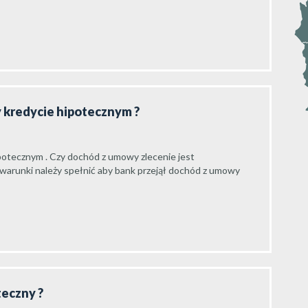
zy kredycie hipotecznym ?
ipotecznym . Czy dochód z umowy zlecenie jest
 warunki należy spełnić aby bank przejął dochód z umowy
teczny ?