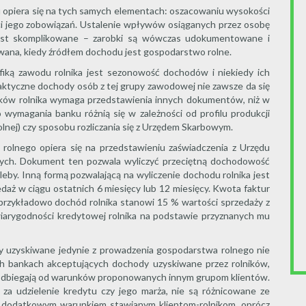
u opiera się na tych samych elementach: oszacowaniu wysokości
ci jego zobowiązań. Ustalenie wpływów osiąganych przez osobę
est skomplikowane – zarobki są wówczas udokumentowane i
owana, kiedy źródłem dochodu jest gospodarstwo rolne.
fiką zawodu rolnika jest sezonowość dochodów i niekiedy ich
aktyczne dochody osób z tej grupy zawodowej nie zawsze da się
bków rolnika wymaga przedstawienia innych dokumentów, niż w
wymagania banku różnią się w zależności od profilu produkcji
rolnej) czy sposobu rozliczania się z Urzędem Skarbowym.
rolnego opiera się na przedstawieniu zaświadczenia z Urzędu
wych. Dokument ten pozwala wyliczyć przeciętną dochodowość
gleby. Inną formą pozwalającą na wyliczenie dochodu rolnika jest
aż w ciągu ostatnich 6 miesięcy lub 12 miesięcy. Kwota faktur
 przykładowo dochód rolnika stanowi 15 % wartości sprzedaży z
wiarygodności kredytowej rolnika na podstawie przyznanych mu
y uzyskiwane jedynie z prowadzenia gospodarstwa rolnego nie
ch bankach akceptujących dochody uzyskiwane przez rolników,
ie odbiegają od warunków proponowanych innym grupom klientów.
 za udzielenie kredytu czy jego marża, nie są różnicowane ze
 dodatkowym warunkiem stawianym klientom-rolnikom, oprócz