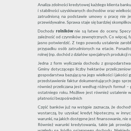
Analiza zdolności kredytowej każdego klienta bank
i stabilności uzyskiwanych dochodów oraz wielkoś
zatrudnioną na podstawie umowy o pracę nie j
przewidywalne. Sprawa staje się bardziej skomplik
Dochody
rolników
nie są łatwe do oceny. Specy
zależność od czynników zewnętrznych. Co więcej, f
jasno potwierdzić. Z tego powodu ustalenie zaro
przypadku osób zatrudnionych na etacie. Ponadto 
rolnej (np. dochód z działów specjalnych produkcji 
Jedna z form wyliczania dochodu z gospodarstwa 
Gminy dotyczącego liczby hektarów przeliczenio
gospodarstwa bazującą na jego wielkości i jakości 
przedstawienie faktur dokumentujących jego sprzed
również przeliczana jest według różnych formuł –
ostatniego roku. Możliwe jest również ustalenie 
płatności bezpośrednich
Część banków już na wstępie zaznacza, że dochod
wystarczą, by uzyskać kredyt hipoteczny, w inny
warunki, na jakich dostępne jest finansowanie, n
Również warunki kredytowania, takie jak prowizja
względu na źródło osiąganego dochodu. Niekiedy