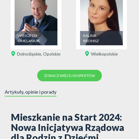
WOJCIECH
KALINA
OMELANIUK
BRONISZ
Dolnośląskie
,
Opolskie
Wielkopolskie
ZOBACZ WIĘCEJ EKSPERTÓW
Artykuły, opinie i porady
24:
Zastrzeżenie numeru pese
owa
Radosław Kodorski