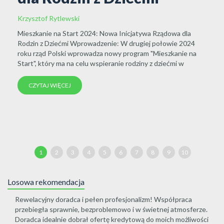
Zastrzeżenie numeru PESEL 1.Co daje mi zastrzeżenie
numeru PESEL ? 2. Gdzie i w jaki sposób mogę zastrzec
numer PESEL ? 3.Kto może zastrzec numer PESEL ? 4. Czy
zastrzeżenie numeru PESEL jest na stałe ? 5. O czym nale
dla
pamiętać...
2024
CZYTAJ WIĘCEJ
ie na
w
1
2
3
4
5
6
7
8
9
10
Losowa rekomendacja
Rewelacyjny doradca i pełen profesjonalizm! Współpraca
przebiegła sprawnie, bezproblemowo i w świetnej atmosferze.
Doradca idealnie dobrał ofertę kredytową do moich możliwości