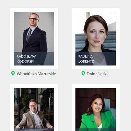
RADOSŁAW
PAULINA
KODORSKI
LORENTZ
Warmińsko Mazurskie
Dolnośląskie