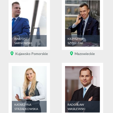
BARTOSZ
KRZYSZTOF
SARNOWSKI
SZYMCZAK
Kujawsko Pomorskie
Mazowieckie
KATARZYNA
RADOSŁAW
STRZAŁKOWSKA
WASILEWSKI