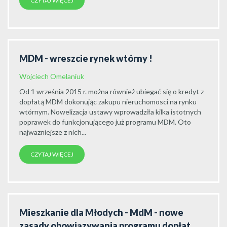
CZYTAJ WIĘCEJ
MDM - wreszcie rynek wtórny !
Wojciech Omelaniuk
Od 1 września 2015 r. można również ubiegać się o kredyt z
dopłatą MDM dokonując zakupu nieruchomosci na rynku
wtórnym. Nowelizacja ustawy wprowadziła kilka istotnych
poprawek do funkcjonującego już programu MDM. Oto
najwazniejsze z nich...
CZYTAJ WIĘCEJ
Mieszkanie dla Młodych - MdM - nowe
zasady obowiązywania programu dopłat