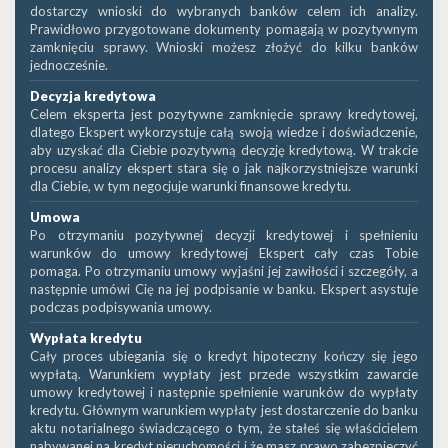
dostarczy wnioski do wybranych banków celem ich analizy.
Prawidłowo przygotowane dokumenty pomagają w pozytywnym
zamknięciu sprawy. Wnioski możesz złożyć do kilku banków
jednocześnie.
Decyzja kredytowa
Celem eksperta jest pozytywne zamknięcie sprawy kredytowej,
dlatego Ekspert wykorzystuje całą swoją wiedze i doświadczenie,
aby uzyskać dla Ciebie pozytywną decyzję kredytową. W trakcie
procesu analizy ekspert stara się o jak najkorzystniejsze warunki
dla Ciebie, w tym negocjuje warunki finansowe kredytu.
Umowa
Po otrzymaniu pozytywnej decyzji kredytowej i spełnieniu
warunków do umowy kredytowej Ekspert cały czas Tobie
pomaga. Po otrzymaniu umowy wyjaśni jej zawiłości i szczegóły, a
następnie umówi Cię na jej podpisanie w banku. Ekspert asystuje
podczas podpisywania umowy.
Wypłata kredytu
Cały proces ubiegania się o kredyt hipoteczny kończy się jego
wypłatą. Warunkiem wypłaty jest przede wszystkim zawarcie
umowy kredytowej i następnie spełnienie warunków do wypłaty
kredytu. Głównym warunkiem wypłaty jest dostarczenie do banku
aktu notarialnego świadczącego o tym, że stałeś się właścicielem
nabywanej na kredyt nieruchomości i że masz prawo zabezpieczyć