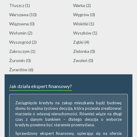
Tłuszcz
(1)
Warka
(2)
Warszawa
(10)
Węgrów
(0)
Wiązowna
(0)
Wiskitki
(1)
Wołomin
(2)
Wyszków
(1)
Wyszogród
(2)
Ząbki
(4)
Zakroczym
(1)
Zielonka
(0)
Żuromin
(0)
Zwoleń
(0)
Żyrardów
(6)
Jak działa ekspert finansowy?
Zaciągnięcie kredytu na zakup mieszkania bądź budowę
domu to ważna życiowa decyzja, która pozwala zrealizować
marzenie o własnej nieruchomości. Również wiąże na długi
czas z danym bankiem – dlatego decyzja o wyborze
kredytu powinna być starannie przemyślana.
Sprawdzony ekspert finansowy, opierając się na ofercie