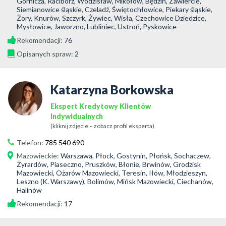
Górnicza, Racibórz, Wodzisław, Mikołów, Będzin, Zawiercie,
Siemianowice śląskie, Czeladź, Świętochłowice, Piekary śląskie,
Żory, Knurów, Szczyrk, Żywiec, Wisła, Czechowice Dziedzice,
Mysłowice, Jaworzno, Lubliniec, Ustroń, Pyskowice
Rekomendacji:
76
Opisanych spraw:
2
Katarzyna Borkowska
Ekspert Kredytowy Klientów
Indywidualnych
(kliknij zdjęcie – zobacz profil eksperta)
Telefon:
785 540 690
Mazowieckie
:
Warszawa, Płock, Gostynin, Płońsk, Sochaczew,
Żyrardów, Piaseczno, Pruszków, Błonie, Brwinów, Grodzisk
Mazowiecki, Ożarów Mazowiecki, Teresin, Iłów, Młodzieszyn,
Leszno (K. Warszawy), Bolimów, Mińsk Mazowiecki, Ciechanów,
Halinów
Rekomendacji:
17