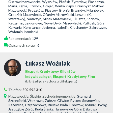
Ostrów Mazowiecka, Wyszków, Płońsk, Żyrardów, Piaseczno,
Marki, Ząbki, Otwock, Grójec, Warka, Łapy, Przasnysz, Maków
Mazowiecki, Pruszków, Piastów, Błonie, Brwinów, Milanówek,
Grodzisk Mazowiecki, Ożarów Mazowiecki, Leszno (K.
Warszawy), Nadarzyn, Mińsk Mazowiecki, Tłuszcz, Łochów,
Radzymin, Legionowo, Nowy Dwór Mazowiecki, Pułtusk, Góra
Kalwaria, Konstancin Jeziorna, Izabelin, Ciechanów, Zakroczym,
Wołomin, Łomianki
Rekomendacji:
129
Opisanych spraw:
6
Łukasz Woźniak
Ekspert Kredytowy Klientów
Indywidualnych, Ekspert Kredytowy Firm
(kliknij zdjęcie – zobacz profil eksperta)
Telefon:
502 592 310
Mazowieckie
,
Śląskie
,
Zachodniopomorskie
:
Stargard
Szczeciński, Warszawa, Zabrze, Gliwice, Bytom, Sosnowiec,
Katowice, Częstochowa, Bielsko Biała, Chorzów, Rybnik, Tychy,
Jastrzębie Zdrój, Ruda Śląska, Tarnowskie Góry, Dąbrowa