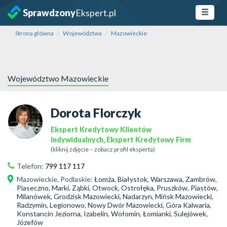
Sprawdzony
Ekspert.pl
Strona główna
Województwa
Mazowieckie
Województwo Mazowieckie
Dorota Florczyk
Ekspert Kredytowy Klientów
Indywidualnych, Ekspert Kredytowy Firm
(kliknij zdjęcie – zobacz profil eksperta)
Telefon:
799 117 117
Mazowieckie
,
Podlaskie
:
Łomża, Białystok, Warszawa, Zambrów,
Piaseczno, Marki, Ząbki, Otwock, Ostrołęka, Pruszków, Piastów,
Milanówek, Grodzisk Mazowiecki, Nadarzyn, Mińsk Mazowiecki,
Radzymin, Legionowo, Nowy Dwór Mazowiecki, Góra Kalwaria,
Konstancin Jeziorna, Izabelin, Wołomin, Łomianki, Sulejówek,
Józefów