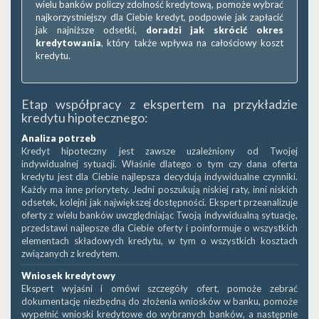
wielu banków policzy zdolność kredytową, pomoże wybrać
najkorzystniejszy dla Ciebie kredyt, podpowie jak zapłacić
jak najniższe odsetki,
doradzi jak skrócić okres
kredytowania
, który także wpływa na całościowy koszt
kredytu.
Etap współpracy z ekspertem na przykładzie
kredytu hipotecznego:
Analiza potrzeb
Kredyt hipoteczny jest zawsze uzależniony od Twojej
indywidualnej sytuacji. Właśnie dlatego o tym czy dana oferta
kredytu jest dla Ciebie najlepsza decydują indywidualne czynniki.
Każdy ma inne priorytety. Jedni poszukują niskiej raty, inni niskich
odsetek, kolejni jak największej dostępności. Ekspert przeanalizuje
oferty z wielu banków uwzględniając Twoją indywidualną sytuację,
przedstawi najlepsze dla Ciebie oferty i poinformuje o wszystkich
elementach składowych kredytu, w tym o wszystkich kosztach
związanych z kredytem.
Wniosek kredytowy
Ekspert wyjaśni i omówi szczegóły ofert, pomoże zebrać
dokumentację niezbędną do złożenia wniosków w banku, pomoże
wypełnić wnioski kredytowe do wybranych banków, a następnie