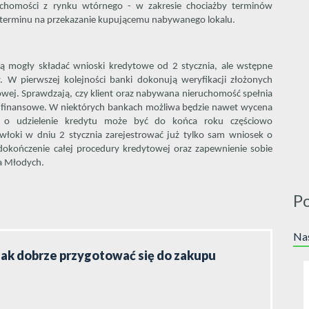
chomości z rynku wtórnego - w zakresie chociażby terminów
 terminu na przekazanie kupującemu nabywanego lokalu.
 mogły składać wnioski kredytowe od 2 stycznia, ale wstępne
 W pierwszej kolejności banki dokonują weryfikacji złożonych
ej. Sprawdzają, czy klient oraz nabywana nieruchomość spełnia
e finansowe. W niektórych bankach możliwa będzie nawet wycena
k o udzielenie kredytu może być do końca roku częściowo
łoki w dniu 2 stycznia zarejestrować już tylko sam wniosek o
dokończenie całej procedury kredytowej oraz zapewnienie sobie
a Młodych.
P
Nas
jak dobrze przygotować się do zakupu