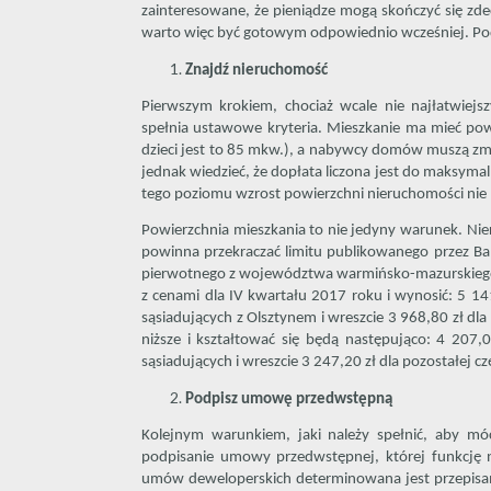
zainteresowane, że pieniądze mogą skończyć się zdec
warto więc być gotowym odpowiednio wcześniej. Pod
Znajdź nieruchomość
Pierwszym krokiem, chociaż wcale nie najłatwiejszy
spełnia ustawowe kryteria. Mieszkanie ma mieć pow
dzieci jest to 85 mkw.), a nabywcy domów muszą zmi
jednak wiedzieć, że dopłata liczona jest do maksyma
tego poziomu wzrost powierzchni nieruchomości nie
Powierzchnia mieszkania to nie jedyny warunek. Nie
powinna przekraczać limitu publikowanego przez Ba
pierwotnego z województwa warmińsko-mazurskiego
z cenami dla IV kwartału 2017 roku i wynosić: 5 14
sąsiadujących z Olsztynem i wreszcie 3 968,80 zł dl
niższe i kształtować się będą następująco: 4 207,
sąsiadujących i wreszcie 3 247,20 zł dla pozostałej 
Podpisz umowę przedwstępną
Kolejnym warunkiem, jaki należy spełnić, aby 
podpisanie umowy przedwstępnej, której funkcję 
umów deweloperskich determinowana jest przepisam