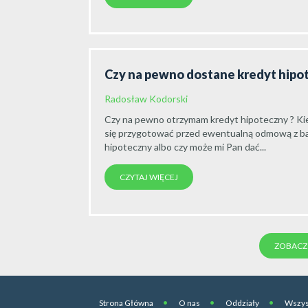
Czy na pewno dostane kredyt hipo
Radosław Kodorski
Czy na pewno otrzymam kredyt hipoteczny ? K
się przygotować przed ewentualną odmową z ba
hipoteczny albo czy może mi Pan dać...
CZYTAJ WIĘCEJ
ZOBACZ 
Strona Główna
O nas
Oddziały
Wszys