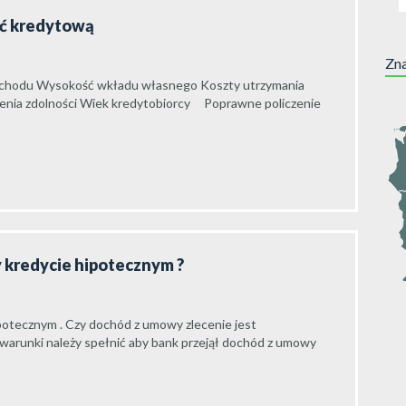
ść kredytową
Zna
o dochodu Wysokość wkładu własnego Koszty utrzymania
enia zdolności Wiek kredytobiorcy Poprawne policzenie
zy kredycie hipotecznym ?
ipotecznym . Czy dochód z umowy zlecenie jest
 warunki należy spełnić aby bank przejął dochód z umowy