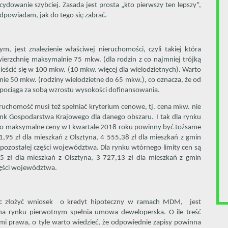
ydowanie szybciej. Zasada jest prosta „kto pierwszy ten lepszy”,
powiadam, jak do tego się zabrać.
m, jest znalezienie właściwej nieruchomości, czyli takiej która
ierzchnię maksymalnie 75 mkw. (dla rodzin z co najmniej trójką
eścić się w 100 mkw. (10 mkw. więcej dla wielodzietnych). Warto
lnie 50 mkw. (rodziny wielodzietne do 65 mkw.), co oznacza, że od
 pociąga za sobą wzrostu wysokości dofinansowania.
ruchomość musi też spełniać kryterium cenowe, tj. cena mkw. nie
nk Gospodarstwa Krajowego dla danego obszaru. I tak dla rynku
 maksymalne ceny w I kwartale 2018 roku powinny być tożsame
1,95 zł dla mieszkań z Olsztyna, 4 555,38 zł dla mieszkań z gmin
a pozostałej części województwa. Dla rynku wtórnego limity cen są
05 zł dla mieszkań z Olsztyna, 3 727,13 zł dla mieszkań z gmin
części województwa.
móc złożyć wniosek o kredyt hipoteczny w ramach MDM, jest
na rynku pierwotnym spełnia umowa deweloperska. O ile treść
i prawa, o tyle warto wiedzieć, że odpowiednie zapisy powinna