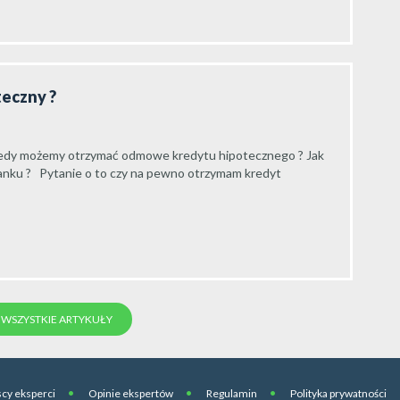
teczny ?
iedy możemy otrzymać odmowe kredytu hipotecznego ? Jak
nku ? Pytanie o to czy na pewno otrzymam kredyt
WSZYSTKIE ARTYKUŁY
cy eksperci
Opinie ekspertów
Regulamin
Polityka prywatności