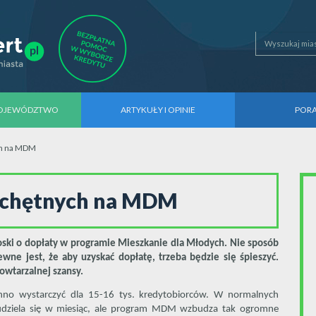
WOJEWÓDZTWO
ARTYKUŁY I OPINIE
POR
ch na MDM
a chętnych na MDM
oski o dopłaty w programie Mieszkanie dla Młodych. Nie sposób
ewne jest, że aby uzyskać dopłatę, trzeba będzie się śpieszyć.
owtarzalnej szansy.
inno wystarczyć dla 15-16 tys. kredytobiorców. W normalnych
dziela się w miesiąc, ale program MDM wzbudza tak ogromne