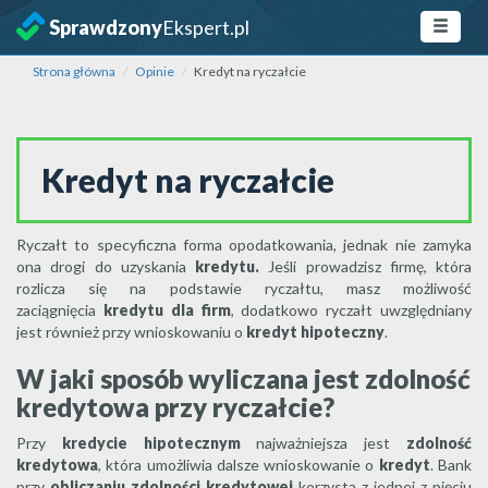
Sprawdzony
Ekspert.pl
Strona główna
Opinie
Kredyt na ryczałcie
Kredyt na ryczałcie
Ryczałt to specyficzna forma opodatkowania, jednak nie zamyka
ona drogi do uzyskania
kredytu.
Jeśli prowadzisz firmę, która
rozlicza się na podstawie ryczałtu, masz możliwość
zaciągnięcia
kredytu dla firm
, dodatkowo ryczałt uwzględniany
jest również przy wnioskowaniu o
kredyt hipoteczny
.
W jaki sposób wyliczana jest zdolność
kredytowa przy ryczałcie?
Przy
kredycie hipotecznym
najważniejsza jest
zdolność
kredytowa
, która umożliwia dalsze wnioskowanie o
kredyt
. Bank
przy
obliczaniu zdolności kredytowej
korzysta z jednej z pięciu