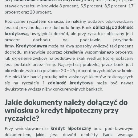
stawek ryczałtu, mianowicie 3 procent, 5,5 procent, 8,5 procent, 17
procent oraz 20 procent.
Rozliczanie ryczałtem oznacza, że należny podatek odprowadzany
jest od przychodu, a nie dochodu firmy. Bank
obliczając zdolność
kredytową,
uwzględnia dochód, ale przy ryczałcie obliczany jest
procent dochodu na podstawie przychodu
firmy.
Kredytodawca
może na dwa sposoby wyliczyć taki procent
dochodu, mianowicie poprzez określenie wspomnianego procentu
lub określenie zysków na podstawie skali, według której opłacany
jest podatek przez firmę. Najczęstszą praktyką przez bank jest
określenie zysku na poziomie 20 – 25 procent przychodów w firmie.
Ale niektóre banki potrafią miło zaskoczyć klientów rozliczających
się na ryczałcie i
zdolność kredytowa
może być nawet
dwukrotnie wyższa niż w konkurencyjnych bankach.
Jakie dokumenty należy dołączyć do
wniosku o kredyt hipoteczny przy
ryczałcie?
Przy wnioskowaniu o
kredyt hipoteczny
poza podstawowym
dokumentem, jakim jest dowód osobisty. Bank wymaga