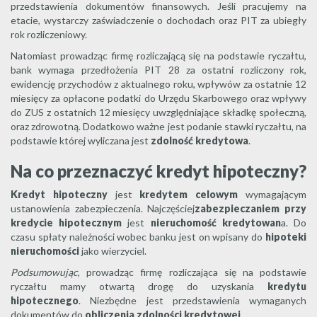
przedstawienia dokumentów finansowych. Jeśli pracujemy na
etacie, wystarczy zaświadczenie o dochodach oraz PIT za ubiegły
rok rozliczeniowy.
Natomiast prowadząc firmę rozliczającą się na podstawie ryczałtu,
bank wymaga przedłożenia PIT 28 za ostatni rozliczony rok,
ewidencję przychodów z aktualnego roku, wpływów za ostatnie 12
miesięcy za opłacone podatki do Urzędu Skarbowego oraz wpływy
do ZUS z ostatnich 12 miesięcy uwzględniające składkę społeczną,
oraz zdrowotną. Dodatkowo ważne jest podanie stawki ryczałtu, na
podstawie której wyliczana jest
zdolność kredytowa
.
Na co przeznaczyć kredyt hipoteczny?
Kredyt hipoteczny
jest
kredytem celowym
wymagającym
ustanowienia zabezpieczenia. Najczęściej
zabezpieczaniem przy
kredycie hipotecznym
jest
nieruchomość kredytowan
a. Do
czasu spłaty należności wobec banku jest on wpisany do
hipoteki
nieruchomości
jako wierzyciel.
Podsumowując
, prowadząc firmę rozliczająca się na podstawie
ryczałtu mamy otwartą drogę do uzyskania
kredytu
hipotecznego
. Niezbędne jest przedstawienia wymaganych
dokumentów do
obliczenia zdolności kredytowej
.