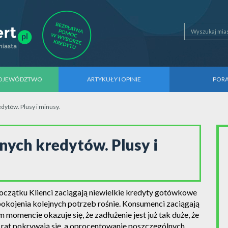
WOJEWÓDZTWO
ARTYKUŁY I OPINIE
POR
dytów. Plusy i minusy.
nych kredytów. Plusy i
oczątku Klienci zaciągają niewielkie kredyty gotówkowe
pokojenia kolejnych potrzeb rośnie. Konsumenci zaciągają
omencie okazuje się, że zadłużenie jest już tak duże, że
ty rat pokrywają się, a oprocentowanie poszczególnych