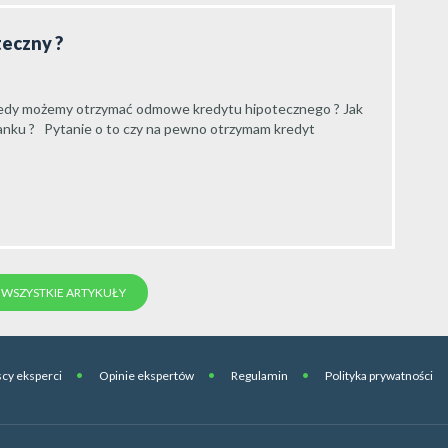
teczny ?
iedy możemy otrzymać odmowe kredytu hipotecznego ? Jak
nku ? Pytanie o to czy na pewno otrzymam kredyt
WSZYSTKIE ARTYKUŁY
cy eksperci
Opinie ekspertów
Regulamin
Polityka prywatności