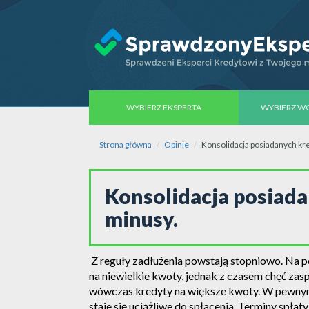
WYBIERZ EKSPERTA
WYBIERZ 
Strona główna
Opinie
Konsolidacja posiadanych kre
Konsolidacja posiada
minusy.
Z reguły zadłużenia powstają stopniowo. Na p
na niewielkie kwoty, jednak z czasem chęć zas
wówczas kredyty na większe kwoty. W pewnym m
staje się uciążliwe do spłacenia. Terminy spła