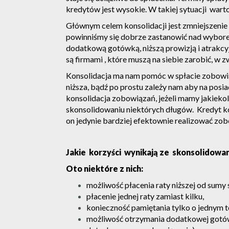
kredytów jest wysokie. W takiej sytuacji warto
Głównym celem konsolidacji jest zmniejszenie 
powinniśmy się dobrze zastanowić nad wybore
dodatkową gotówką, niższą prowizją i atrakcy
są firmami , które muszą na siebie zarobić, w
Konsolidacja ma nam pomóc w spłacie zobowią
niższa, bądź po prostu zależy nam aby na posi
konsolidacja zobowiązań, jeżeli mamy jakieko
skonsolidowaniu niektórych długów. Kredyt ko
on jedynie bardziej efektownie realizować z
Jakie korzyści wynikają ze skonsolidowa
Oto niektóre z nich:
możliwość płacenia raty niższej od sumy
płacenie jednej raty zamiast kilku,
konieczność pamiętania tylko o jednym ter
możliwość otrzymania dodatkowej gotówk