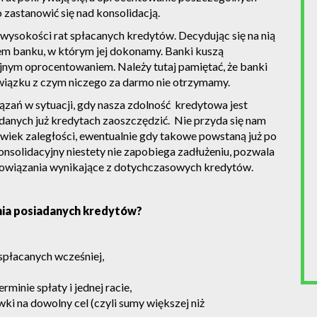
 zastanowić się nad konsolidacją.
wysokości rat spłacanych kredytów. Decydując się na nią
m banku, w którym jej dokonamy. Banki kuszą
jnym oprocentowaniem. Należy tutaj pamiętać, że banki
 związku z czym niczego za darmo nie otrzymamy.
zań w sytuacji, gdy nasza zdolność kredytowa jest
adanych już kredytach zaoszczędzić. Nie przyda się nam
lwiek zaległości, ewentualnie gdy takowe powstaną już po
nsolidacyjny niestety nie zapobiega zadłużeniu, pozwala
obowiązania wynikające z dotychczasowych kredytów.
nia posiadanych kredytów?
 spłacanych wcześniej,
minie spłaty i jednej racie,
i na dowolny cel (czyli sumy większej niż