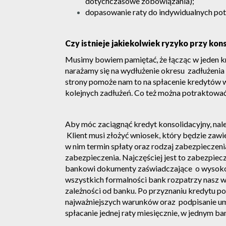
dotychczasowe zobowiązania);
dopasowanie raty do indywidualnych pot
Czy istnieje jakiekolwiek ryzyko przy kons
Musimy bowiem pamiętać, że łącząc w jeden kr
narażamy się na wydłużenie okresu zadłużenia 
strony pomoże nam to na spłacenie kredytów w 
kolejnych zadłużeń. Co też można potraktować j
Aby móc zaciągnąć kredyt konsolidacyjny, nal
Klient musi złożyć wniosek, który będzie zawie
w nim termin spłaty oraz rodzaj zabezpiecze
zabezpieczenia. Najczęściej jest to zabezpiec
bankowi dokumenty zaświadczające o wysoko
wszystkich formalności bank rozpatrzy nasz wn
zależności od banku. Po przyznaniu kredytu p
najważniejszych warunków oraz podpisanie umo
spłacanie jednej raty miesięcznie, w jednym ba