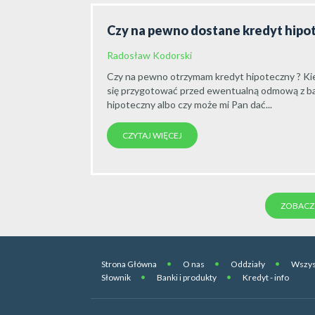
Czy na pewno dostane kredyt hipo
Radosław Kodorski
Czy na pewno otrzymam kredyt hipoteczny ? K
się przygotować przed ewentualną odmową z ba
hipoteczny albo czy może mi Pan dać...
CZYTAJ WIĘCEJ
ZOBACZ 
Strona Główna
O nas
Oddziały
Wszys
Słownik
Banki i produkty
Kredyt - info