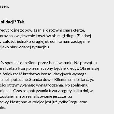
rzeb.
olidacji? Tak.
edyt różne zobowiązania, o różnym charakterze,
oraz na zwiększenie kosztów obsługi długu. Z jednej
całości, jednak z drugiej utrudni to nam zaciąganie
ako plus w danej sytuacji:-)
eży spełniać określone przez bank warunki. Na początku
rał cel, na który przeznaczony będzie kredyt. Określa się
nia. Większość kredytów konsolidacyjnych wymaga
zenie hipoteczne. Standardowo Klient musi dostarczyć
ści otrzymywanego wynagrodzenia. Po spełnieniu
iosek. Czas rozpatrywania trwa z reguły kilka dni, w
ozostaje nam przeanalizowanie jeszcze raz
wy. Następne w kolejce jest już „tylko” regularne
nku.