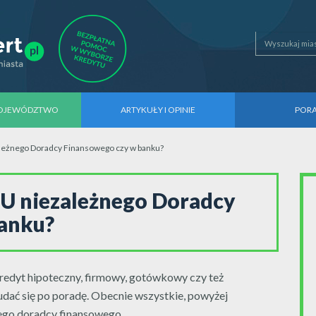
WOJEWÓDZTWO
ARTYKUŁY I OPINIE
POR
zależnego Doradcy Finansowego czy w banku?
? U niezależnego Doradcy
banku?
redyt hipoteczny, firmowy, gotówkowy czy też
ć się po poradę. Obecnie wszystkie, powyżej
nego doradcy finansowego.