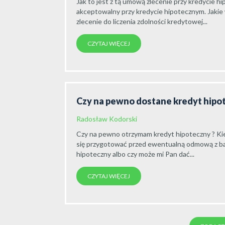
Jak to jest z tą umową zlecenie przy kredycie h
akceptowalny przy kredycie hipotecznym. Jakie
zlecenie do liczenia zdolności kredytowej...
CZYTAJ WIĘCEJ
Czy na pewno dostane kredyt hipo
Radosław Kodorski
Czy na pewno otrzymam kredyt hipoteczny ? K
się przygotować przed ewentualną odmową z ba
hipoteczny albo czy może mi Pan dać...
CZYTAJ WIĘCEJ