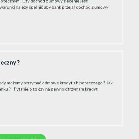
ipotecznym . Czy dochód z umowy zlecenie jest
 warunki należy spełnić aby bank przejął dochód z umowy
teczny ?
iedy możemy otrzymać odmowe kredytu hipotecznego ? Jak
nku ? Pytanie o to czy na pewno otrzymam kredyt