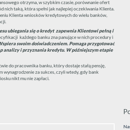
inansowego otrzyma, w szybkim czasie, porównanie ofert
ich taką, która spełni jak najlepiej oczekiwania Klienta.
ieniu Klienta wniosków kredytowych do wielu banków,
cji.
u ubiegania się o kredyt zapewnia Klientowi pełną i
ecyfikacji każdego banku zna panujące w nich procedury i
spiera swoim doświadczeniem. Pomaga przygotować
p analizy i przyznania kredytu. W późniejszym etapie
wie do pracownika banku, który dostaje stałą pensję,
m wynagrodzenie za sukces, czyli wtedy, gdy bank
osku nikt mu nie zapłaci.
P
Nas