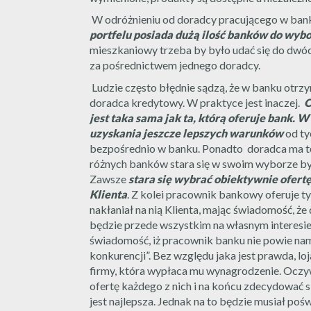
W odróżnieniu od doradcy pracującego w ban
portfelu posiada dużą ilość banków do wyb
mieszkaniowy trzeba by było udać się do dwó
za pośrednictwem jednego doradcy.
Ludzie często błędnie sądzą, że w banku otrzy
doradca kredytowy. W praktyce jest inaczej.
O
jest taka sama jak ta, którą oferuje bank.
uzyskania jeszcze lepszych warunków
od ty
bezpośrednio w banku. Ponadto doradca ma tę 
różnych banków stara się w swoim wyborze być 
Zawsze
stara się wybrać obiektywnie ofertę
Klienta
. Z kolei pracownik bankowy oferuje t
nakłaniał na nią Klienta, mając świadomość, że 
będzie przede wszystkim na własnym interesie
świadomość, iż pracownik banku nie powie nam:
konkurencji”. Bez względu jaka jest prawda, l
firmy, która wypłaca mu wynagrodzenie. Oczy
ofertę każdego z nich i na końcu zdecydować s
jest najlepsza. Jednak na to będzie musiał poś