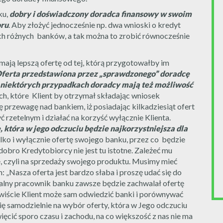
ku,
dobry i doświadczony doradca finansowy w swoim
oru
. Aby złożyć jednocześnie np. dwa wnioski o kredyt
ch różnych banków, a tak można to zrobić równocześnie
mają lepszą ofertę od tej, którą przygotowałby im
ferta przedstawiona przez „sprawdzonego” doradcę
 W niektórych przypadkach doradcy mają też możliwość
ch, które Klient by otrzymał składając wniosek
przewagę nad bankiem, iż posiadając kilkadziesiąt ofert
rzetelnym i działać na korzyść wyłącznie Klienta.
, która w jego odczuciu będzie najkorzystniejsza dla
ylko i wyłącznie ofertę swojego banku, przez co będzie
dobro Kredytobiorcy nie jest tu istotne. Zależeć mu
, czyli na sprzedaży swojego produktu. Musimy mieć
 „Nasza oferta jest bardzo słaba i proszę udać się do
ojalny pracownik banku zawsze będzie zachwalał ofertę
wiście Klient może sam odwiedzić banki i porównywać
ię samodzielnie na wybór oferty, która w Jego odczuciu
więcić sporo czasu i zachodu, na co większość z nas nie ma