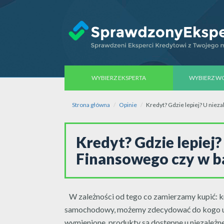
WYBIERZ EKSPERTA
WYBIERZ 
Strona główna
Opinie
Kredyt? Gdzie lepiej? U nie
Kredyt? Gdzie lepiej
Finansowego czy w 
W zależności od tego co zamierzamy kupić: k
samochodowy, możemy zdecydować do kogo uda
wymienione, produkty są dostępne u niezależ