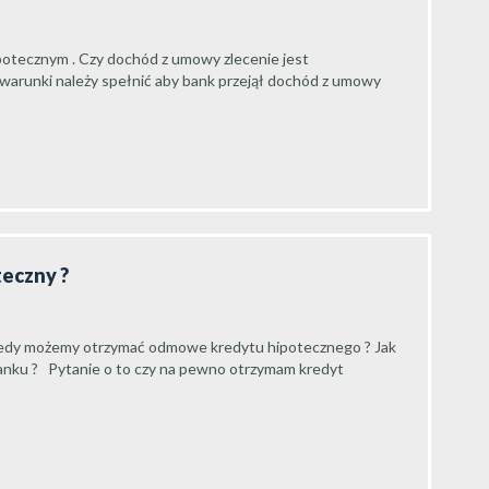
ipotecznym . Czy dochód z umowy zlecenie jest
 warunki należy spełnić aby bank przejął dochód z umowy
teczny ?
iedy możemy otrzymać odmowe kredytu hipotecznego ? Jak
nku ? Pytanie o to czy na pewno otrzymam kredyt