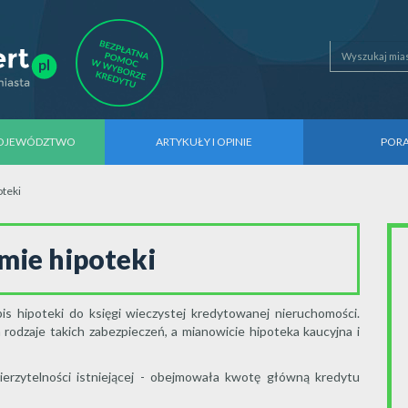
WOJEWÓDZTWO
ARTYKUŁY I OPINIE
POR
oteki
mie hipoteki
s hipoteki do księgi wieczystej kredytowanej nieruchomości.
odzaje takich zabezpieczeń, a mianowicie hipoteka kaucyjna i
erzytelności istniejącej - obejmowała kwotę główną kredytu