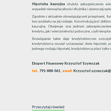
Hipoteka kaucyjna
służyła zabezpieczeniu wie
wypadek niewypłacalności dłużnika i zazwyczaj op
Zgodnie z aktualnie obowiązującymi przepisami, fun
bez podziału na jej rodzaje. Konstrukcją jest zbliż
kaucyjna. Obejmuje ona jednym zabezpieczeniem
kredytu, jak i wierzytelności poboczne, czyli niespł
Rozwiązanie takie daje kredytobiorcom oszczęd
kredytobiorca musiał ustanawiać dwie hipoteki, 
jednego rodzaju hipoteki, kredytobiorca płaci tylko r
Ekspert Finansowy Krzysztof Szymczak
tel.
791-888-061
,
email:
Krzysztof.szymczak@
Przeczytaj również