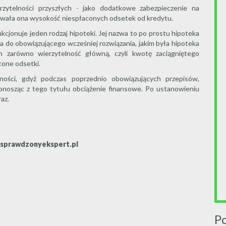
rzytelności przyszłych - jako dodatkowe zabezpieczenie na
iewała ona wysokość niespłaconych odsetek od kredytu.
kcjonuje jeden rodzaj hipoteki. Jej nazwa to po prostu hipoteka
ona do obowiązującego wcześniej rozwiązania, jakim była hipoteka
 zarówno wierzytelność główną, czyli kwotę zaciągniętego
acone odsetki.
ności, gdyż podczas poprzednio obowiązujących przepisów,
ponosząc z tego tytułu obciążenie finansowe. Po ustanowieniu
az.
sprawdzonyekspert.pl
P