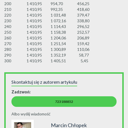
200
1 410,95
954,70
456,25
210
1 410,95
992,35
418,60
220
1 410,95
1 031,48
379,47
230
1 410,95
1 072,16
338,80
240
1 410,95
1 114,43
296,52
250
1 410,95
1 158,38
252,57
260
1 410,95
1 204,06
206,89
270
1 410,95
1 251,54
159,42
280
1 410,95
1 300,89
110,06
290
1 410,95
1 352,19
58,77
300
1 410,95
1 405,51
5,45
Skontaktuj się z autorem artykułu
Zadzwoń:
723188852
Albo wyślij wiadomość
Marcin Chłopek