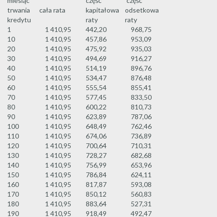
miesiąc
część
część
trwania
cała rata
kapitałowa
odsetkowa
kredytu
raty
raty
1
1 410,95
442,20
968,75
10
1 410,95
457,86
953,09
20
1 410,95
475,92
935,03
30
1 410,95
494,69
916,27
40
1 410,95
514,19
896,76
50
1 410,95
534,47
876,48
60
1 410,95
555,54
855,41
70
1 410,95
577,45
833,50
80
1 410,95
600,22
810,73
90
1 410,95
623,89
787,06
100
1 410,95
648,49
762,46
110
1 410,95
674,06
736,89
120
1 410,95
700,64
710,31
130
1 410,95
728,27
682,68
140
1 410,95
756,99
653,96
150
1 410,95
786,84
624,11
160
1 410,95
817,87
593,08
170
1 410,95
850,12
560,83
180
1 410,95
883,64
527,31
190
1 410,95
918,49
492,47