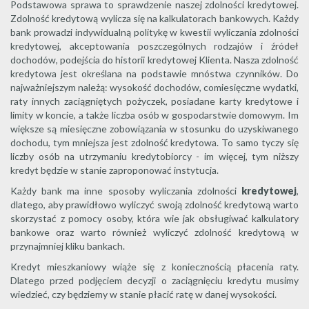
Podstawowa sprawa to sprawdzenie naszej zdolności kredytowej.
Zdolność kredytową wylicza się na kalkulatorach bankowych. Każdy
bank prowadzi indywidualną politykę w kwestii wyliczania zdolności
kredytowej, akceptowania poszczególnych rodzajów i źródeł
dochodów, podejścia do historii kredytowej Klienta. Nasza zdolność
kredytowa jest określana na podstawie mnóstwa czynników. Do
najważniejszym należą: wysokość dochodów, comiesięczne wydatki,
raty innych zaciągniętych pożyczek, posiadane karty kredytowe i
limity w koncie, a także liczba osób w gospodarstwie domowym. Im
większe są miesięczne zobowiązania w stosunku do uzyskiwanego
dochodu, tym mniejsza jest zdolność kredytowa. To samo tyczy się
liczby osób na utrzymaniu kredytobiorcy - im więcej, tym niższy
kredyt będzie w stanie zaproponować instytucja.
Każdy bank ma inne sposoby wyliczania zdolności
kredytowej
,
dlatego, aby prawidłowo wyliczyć swoją zdolność kredytową warto
skorzystać z pomocy osoby, która wie jak obsługiwać kalkulatory
bankowe oraz warto również wyliczyć zdolność kredytową w
przynajmniej kliku bankach.
Kredyt mieszkaniowy wiąże się z koniecznością płacenia raty.
Dlatego przed podjęciem decyzji o zaciągnięciu kredytu musimy
wiedzieć, czy będziemy w stanie płacić ratę w danej wysokości.