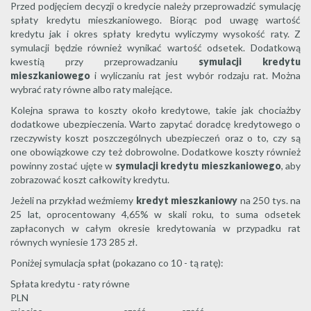
Przed podjęciem decyzji o kredycie należy przeprowadzić symulację
spłaty kredytu mieszkaniowego. Biorąc pod uwagę wartość
kredytu jak i okres spłaty kredytu wyliczymy wysokość raty. Z
symulacji będzie również wynikać wartość odsetek. Dodatkową
kwestią przy przeprowadzaniu
symulacji kredytu
mieszkaniowego
i wyliczaniu rat jest wybór rodzaju rat. Można
wybrać raty równe albo raty malejące.
Kolejna sprawa to koszty około kredytowe, takie jak chociażby
dodatkowe ubezpieczenia. Warto zapytać doradcę kredytowego o
rzeczywisty koszt poszczególnych ubezpieczeń oraz o to, czy są
one obowiązkowe czy też dobrowolne. Dodatkowe koszty również
powinny zostać ujęte w
symulacji kredytu mieszkaniowego
, aby
zobrazować koszt całkowity kredytu.
Jeżeli na przykład weźmiemy
kredyt mieszkaniowy
na 250 tys. na
25 lat, oprocentowany 4,65% w skali roku, to suma odsetek
zapłaconych w całym okresie kredytowania w przypadku rat
równych wyniesie 173 285 zł.
Poniżej symulacja spłat (pokazano co 10 - tą ratę):
Spłata kredytu - raty równe
PLN