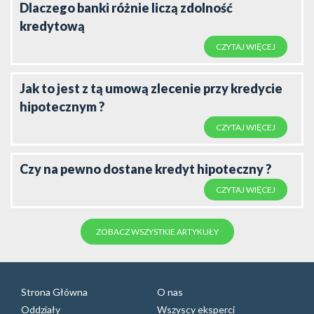
Dlaczego banki różnie liczą zdolność
kredytową
CZYTAJ WIĘCEJ
Jak to jest z tą umową zlecenie przy kredycie
hipotecznym ?
CZYTAJ WIĘCEJ
Czy na pewno dostane kredyt hipoteczny ?
CZYTAJ WIĘCEJ
ZOBACZ WSZYSTKIE ARTYKUŁY
Strona Główna
O nas
Oddziały
Wszyscy eksperci