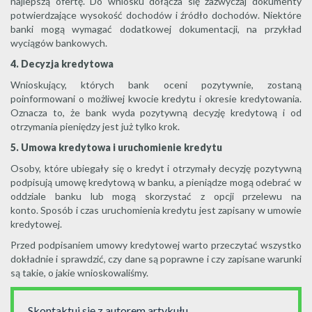
najlepszą ofertę. Do wniosku dołącza się zazwyczaj dokumenty
potwierdzające wysokość dochodów i źródło dochodów. Niektóre
banki mogą wymagać dodatkowej dokumentacji, na przykład
wyciągów bankowych.
4. Decyzja kredytowa
Wnioskujący, których bank oceni pozytywnie, zostaną
poinformowani o możliwej kwocie kredytu i okresie kredytowania.
Oznacza to, że bank wyda pozytywną decyzję kredytową i od
otrzymania pieniędzy jest już tylko krok.
5. Umowa kredytowa i uruchomienie kredytu
Osoby, które ubiegały się o kredyt i otrzymały decyzję pozytywną
podpisują umowę kredytową w banku, a pieniądze mogą odebrać w
oddziale banku lub mogą skorzystać z opcji przelewu na
konto. Sposób i czas uruchomienia kredytu jest zapisany w umowie
kredytowej.
Przed podpisaniem umowy kredytowej warto przeczytać wszystko
dokładnie i sprawdzić, czy dane są poprawne i czy zapisane warunki
są takie, o jakie wnioskowaliśmy.
Skontaktuj się z autorem artykułu