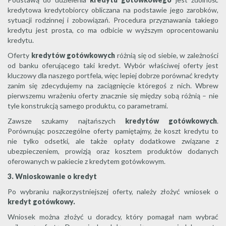
kredytowa kredytobiorcy obliczana na podstawie jego zarobków,
sytuacji rodzinnej i zobowiązań. Procedura przyznawania takiego
kredytu jest prosta, co ma odbicie w wyższym oprocentowaniu
kredytu.
Oferty
kredytów gotówkowych
różnią się od siebie, w zależności
od banku oferującego taki kredyt. Wybór właściwej oferty jest
kluczowy dla naszego portfela, więc lepiej dobrze porównać kredyty
zanim się zdecydujemy na zaciągnięcie któregoś z nich. Wbrew
pierwszemu wrażeniu oferty znacznie się między sobą różnią – nie
tyle konstrukcją samego produktu, co parametrami.
Zawsze szukamy najtańszych
kredytów gotówkowych
.
Porównując poszczególne oferty pamiętajmy, że koszt kredytu to
nie tylko odsetki, ale także opłaty dodatkowe związane z
ubezpieczeniem, prowizją oraz kosztem produktów dodanych
oferowanych w pakiecie z kredytem gotówkowym.
3. Wnioskowanie o kredyt
Po wybraniu najkorzystniejszej oferty, należy złożyć wniosek o
kredyt gotówkowy.
Wniosek można złożyć u doradcy, który pomagał nam wybrać