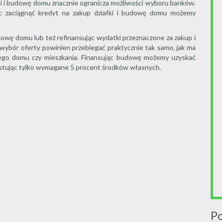
łki i budowę domu znacznie ogranicza możliwości wyboru banków.
c zaciągnąć kredyt na zakup działki i budowę domu możemy
dowę domu lub też refinansując wydatki przeznaczone za zakup i
ybór oferty powinien przebiegać praktycznie tak samo, jak ma
ego domu czy mieszkania. Finansując budowę możemy uzyskać
estując tylko wymagane 5 procent środków własnych.
P