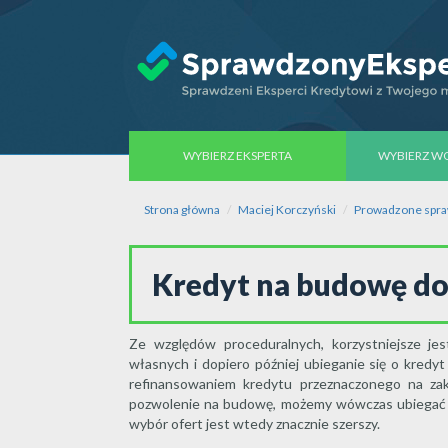
WYBIERZ EKSPERTA
WYBIERZ 
Strona główna
Maciej Korczyński
Prowadzone spr
Kredyt na budowę 
Ze względów proceduralnych, korzystniejsze jes
własnych i dopiero później ubieganie się o kred
refinansowaniem kredytu przeznaczonego na zaku
pozwolenie na budowę, możemy wówczas ubiegać s
wybór ofert jest wtedy znacznie szerszy.