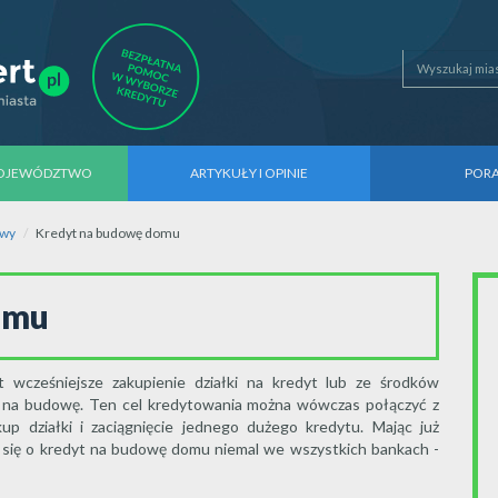
WOJEWÓDZTWO
ARTYKUŁY I OPINIE
POR
awy
Kredyt na budowę domu
domu
t wcześniejsze zakupienie działki na kredyt lub ze środków
yt na budowę. Ten cel kredytowania można wówczas połączyć z
p działki i zaciągnięcie jednego dużego kredytu. Mając już
ię o kredyt na budowę domu niemal we wszystkich bankach -