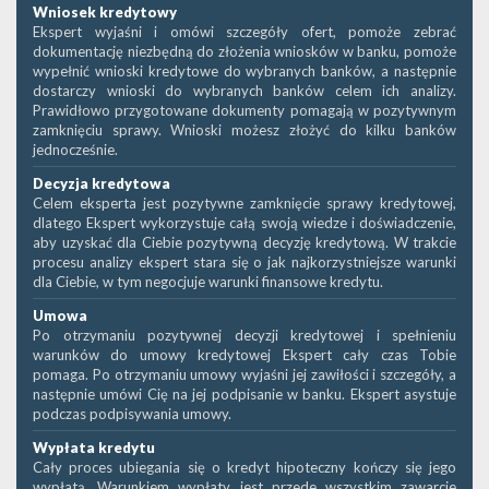
Wniosek kredytowy
Ekspert wyjaśni i omówi szczegóły ofert, pomoże zebrać
dokumentację niezbędną do złożenia wniosków w banku, pomoże
wypełnić wnioski kredytowe do wybranych banków, a następnie
dostarczy wnioski do wybranych banków celem ich analizy.
Prawidłowo przygotowane dokumenty pomagają w pozytywnym
zamknięciu sprawy. Wnioski możesz złożyć do kilku banków
jednocześnie.
Decyzja kredytowa
Celem eksperta jest pozytywne zamknięcie sprawy kredytowej,
dlatego Ekspert wykorzystuje całą swoją wiedze i doświadczenie,
aby uzyskać dla Ciebie pozytywną decyzję kredytową. W trakcie
procesu analizy ekspert stara się o jak najkorzystniejsze warunki
dla Ciebie, w tym negocjuje warunki finansowe kredytu.
Umowa
Po otrzymaniu pozytywnej decyzji kredytowej i spełnieniu
warunków do umowy kredytowej Ekspert cały czas Tobie
pomaga. Po otrzymaniu umowy wyjaśni jej zawiłości i szczegóły, a
następnie umówi Cię na jej podpisanie w banku. Ekspert asystuje
podczas podpisywania umowy.
Wypłata kredytu
Cały proces ubiegania się o kredyt hipoteczny kończy się jego
wypłatą. Warunkiem wypłaty jest przede wszystkim zawarcie