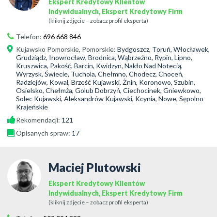
Ekspert Kredytowy Klientów
Indywidualnych, Ekspert Kredytowy Firm
(kliknij zdjęcie – zobacz profil eksperta)
Telefon:
696 668 846
Kujawsko Pomorskie
,
Pomorskie
:
Bydgoszcz, Toruń, Włocławek,
Grudziądz, Inowrocław, Brodnica, Wąbrzeźno, Rypin, Lipno,
Kruszwica, Pakość, Barcin, Kwidzyn, Nakło Nad Notecią,
Wyrzysk, Świecie, Tuchola, Chełmno, Chodecz, Choceń,
Radziejów, Kowal, Brześć Kujawski, Żnin, Koronowo, Szubin,
Osielsko, Chełmża, Golub Dobrzyń, Ciechocinek, Gniewkowo,
Solec Kujawski, Aleksandrów Kujawski, Kcynia, Nowe, Sępolno
Krajeńskie
Rekomendacji:
121
Opisanych spraw:
17
Maciej Plutowski
Ekspert Kredytowy Klientów
Indywidualnych, Ekspert Kredytowy Firm
(kliknij zdjęcie – zobacz profil eksperta)