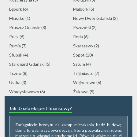
Lębork
(6)
Malbork
(5)
Miastko
(1)
Nowy Dwór Gdański
(2)
Pruszcz Gdański
(8)
Pszczółki
(2)
Puck
(6)
Reda
(6)
Rumia
(7)
Skarszewy
(2)
Słupsk
(4)
Sopot
(10)
Starogard Gdański
(5)
Sztum
(4)
Tczew
(8)
Trójmiasto
(7)
Ustka
(3)
Wejherowo
(6)
Władysławowo
(6)
Żukowo
(5)
Jak działa ekspert finansowy?
Zaciągnięcie kredytu na zakup mieszkania bądź budowę
domu to ważna życiowa decyzja, która pozwala zrealizować
marzenie o własnej nieruchomości. Również wiąże na długi