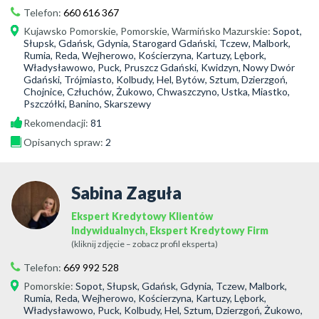
Telefon:
660 616 367
Kujawsko Pomorskie
,
Pomorskie
,
Warmińsko Mazurskie
:
Sopot,
Słupsk, Gdańsk, Gdynia, Starogard Gdański, Tczew, Malbork,
Rumia, Reda, Wejherowo, Kościerzyna, Kartuzy, Lębork,
Władysławowo, Puck, Pruszcz Gdański, Kwidzyn, Nowy Dwór
Gdański, Trójmiasto, Kolbudy, Hel, Bytów, Sztum, Dzierzgoń,
Chojnice, Człuchów, Żukowo, Chwaszczyno, Ustka, Miastko,
Pszczółki, Banino, Skarszewy
Rekomendacji:
81
Opisanych spraw:
2
Sabina Zaguła
Ekspert Kredytowy Klientów
Indywidualnych, Ekspert Kredytowy Firm
(kliknij zdjęcie – zobacz profil eksperta)
Telefon:
669 992 528
Pomorskie
:
Sopot, Słupsk, Gdańsk, Gdynia, Tczew, Malbork,
Rumia, Reda, Wejherowo, Kościerzyna, Kartuzy, Lębork,
Władysławowo, Puck, Kolbudy, Hel, Sztum, Dzierzgoń, Żukowo,