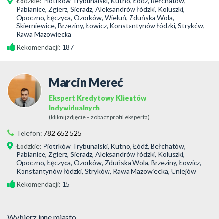
Łódzkie
:
Piotrków Trybunalski, Kutno, Łódź, Bełchatów,
Pabianice, Zgierz, Sieradz, Aleksandrów łódzki, Koluszki,
Opoczno, Łęczyca, Ozorków, Wieluń, Zduńska Wola,
Skierniewice, Brzeziny, Łowicz, Konstantynów łódzki, Stryków,
Rawa Mazowiecka
Rekomendacji:
187
Marcin Mereć
Ekspert Kredytowy Klientów
Indywidualnych
(kliknij zdjęcie – zobacz profil eksperta)
Telefon:
782 652 525
Łódzkie
:
Piotrków Trybunalski, Kutno, Łódź, Bełchatów,
Pabianice, Zgierz, Sieradz, Aleksandrów łódzki, Koluszki,
Opoczno, Łęczyca, Ozorków, Zduńska Wola, Brzeziny, Łowicz,
Konstantynów łódzki, Stryków, Rawa Mazowiecka, Uniejów
Rekomendacji:
15
Wybierz inne miasto