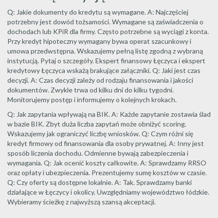
Q: Jakie dokumenty do kredytu są wymagane. A: Najczęściej
potrzebny jest dowód tożsamości. Wymagane są zaświadczenia o
dochodach lub KPiR dla firmy. Często potrzebne są wyciągi z konta.
Przy kredyt hipoteczny wymagany bywa operat szacunkowy i
umowa przedwstępna. Wskazujemy pełną listę zgodną z wybraną
instytucją. Pytaj o szczegóły. Ekspert finansowy Łęczyca i ekspert
kredytowy Łęczyca wskażą brakujące załączniki. Q: Jaki jest czas
decyzji. A: Czas decyzji zależy od rodzaju finansowania i jakości
dokumentów. Zwykle trwa od kilku dni do kilku tygodni.
Monitorujemy postęp i informujemy o kolejnych krokach.
Q: Jak zapytania wpływają na BIK. A: Każde zapytanie zostawia ślad
w bazie BIK. Zbyt duża liczba zapytań może obniżyć scoring.
Wskazujemy jak ograniczyć liczbę wniosków. Q: Czym różni się
kredyt firmowy od finansowania dla osoby prywatnej. A: Inny jest
sposób liczenia dochodu. Odmienne bywają zabezpieczenia i
wymagania. Q: Jak ocenić koszty całkowite. A: Sprawdzamy RRSO
oraz opłaty i ubezpieczenia. Prezentujemy sumę kosztów w czasie.
Q: Czy oferty są dostępne lokalnie. A: Tak. Sprawdzamy banki
działające w Łęczycy i okolicy. Uwzględniamy województwo łódzkie.
Wybieramy ścieżkę z najwyższą szansą akceptacji.