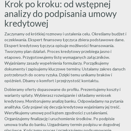
Krok po kroku: od wstępnej
analizy do podpisania umowy
kredytowej
Zaczynamy od krótkiej rozmowy i ustalenia celu. Określamy budżet i
oczekiwania. Ekspert finansowy Łęczyca zbiera podstawowe dane.
Ekspert kredytowy Łęczyca opisuje możliwości finansowania.
Tworzymy plan działań. Proces kredytowy przebiega jasno i
etapowo. Przygotowujemy listę wymaganych załączników.
Wyjaśniamy zasady wypełnienia formularzy. Porządkujemy
dokumenty i zapisujemy kluczowe terminy. Ustalamy zakres danych
potrzebnych do oceny ryzyka. Dzięki temu unikamy braków i
opóźnień. Dbamy o komfort i przejrzystość kontaktu.
Dobieramy oferty dopasowane do profilu. Prezentujemy koszty i
warianty spłaty. Wybierasz rozwiązanie i składamy wniosek
kredytowy. Monitorujemy analizę banku. Odpowiadamy na pytania
analityka. Gdy pojawi się decyzja kredytowa wyjaśniamy jej treść.
Weryfikujemy umowę pod kątem zgodności z ustaleniami.
Organizujemy finalizację i uruchomienie środków. Po podpisie
umowa trafia do banku. Uzgadniamy termin podpisu w dogodnej
placówce. Kończymy proces i przekazujemy podsumowanie.