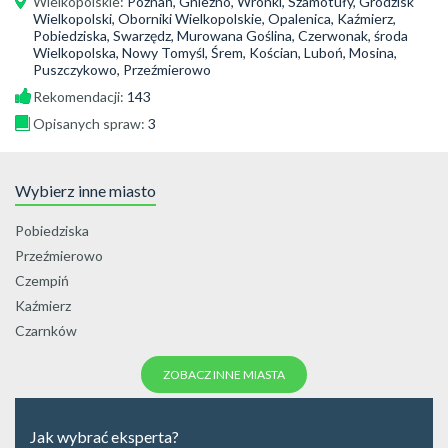
Wielkopolskie
:
Poznań, Gniezno, Wronki, Szamotuły, Grodzisk
Wielkopolski, Oborniki Wielkopolskie, Opalenica, Kaźmierz,
Pobiedziska, Swarzędz, Murowana Goślina, Czerwonak, środa
Wielkopolska, Nowy Tomyśl, Śrem, Kościan, Luboń, Mosina,
Puszczykowo, Przeźmierowo
Rekomendacji:
143
Opisanych spraw:
3
Wybierz inne miasto
Pobiedziska
Przeźmierowo
Czempiń
Kaźmierz
Czarnków
ZOBACZ INNE MIASTA
Jak wybrać eksperta?