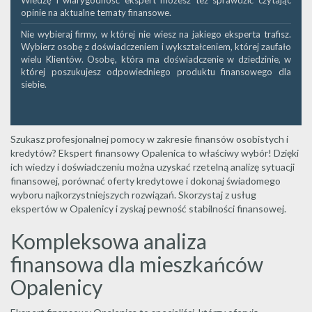
Wiedzę i wiarygodność ekspert możesz też sprawdzić czytając
opinie na aktualne tematy finansowe.
Nie wybieraj firmy, w której nie wiesz na jakiego eksperta trafisz.
Wybierz osobę z doświadczeniem i wykształceniem, której zaufało
wielu Klientów. Osobę, która ma doświadczenie w dziedzinie, w
której poszukujesz odpowiedniego produktu finansowego dla
siebie.
Szukasz profesjonalnej pomocy w zakresie finansów osobistych i
kredytów? Ekspert finansowy Opalenica to właściwy wybór! Dzięki
ich wiedzy i doświadczeniu można uzyskać rzetelną analizę sytuacji
finansowej, porównać oferty kredytowe i dokonaj świadomego
wyboru najkorzystniejszych rozwiązań. Skorzystaj z usług
ekspertów w Opalenicy i zyskaj pewność stabilności finansowej.
Kompleksowa analiza
finansowa dla mieszkańców
Opalenicy