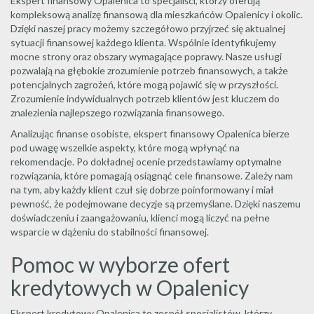
Ekspert finansowy Opalenica to specjaliści, którzy oferują
kompleksową analizę finansową dla mieszkańców Opalenicy i okolic.
Dzięki naszej pracy możemy szczegółowo przyjrzeć się aktualnej
sytuacji finansowej każdego klienta. Wspólnie identyfikujemy
mocne strony oraz obszary wymagające poprawy. Nasze usługi
pozwalają na głębokie zrozumienie potrzeb finansowych, a także
potencjalnych zagrożeń, które mogą pojawić się w przyszłości.
Zrozumienie indywidualnych potrzeb klientów jest kluczem do
znalezienia najlepszego rozwiązania finansowego.
Analizując finanse osobiste, ekspert finansowy Opalenica bierze
pod uwagę wszelkie aspekty, które mogą wpłynąć na
rekomendacje. Po dokładnej ocenie przedstawiamy optymalne
rozwiązania, które pomagają osiągnąć cele finansowe. Zależy nam
na tym, aby każdy klient czuł się dobrze poinformowany i miał
pewność, że podejmowane decyzje są przemyślane. Dzięki naszemu
doświadczeniu i zaangażowaniu, klienci mogą liczyć na pełne
wsparcie w dążeniu do stabilności finansowej.
Pomoc w wyborze ofert
kredytowych w Opalenicy
Ekspert kredytowy Opalenica to zespół specjalistów, którzy