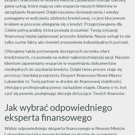
gamę usług, które mają na celu wsparcie naszych klientów w
zarządzaniu finansami. Dzięki naszemu doświadczeniu i wiedzy
pomagamy w wyliczeniu zdolności kredytowej, co jest kluczowym
krokiem w procesie ubiegania się o kredyt. Przygotowujemy dla
Ciebie pełną analizę, która pozwala zrozumieć Twoją sytuację
finansową i lepiej zaplanować przyszłe działania. Nasze usługi to nie
tylko suche fakty, ale również zrozumienie indywidualnych potrzeb.
Oferujemy także porównanie dostępnych na rynku ofert
kredytowych, co pozwala na wybór najkorzystniejszej opcji. Naszym
klientom zapewniamy wsparcie w wypełnianiu dokumentów
niezbędnych do uzyskania kredytu. Dzięki temu proces staje się
prostszy i bardziej przejrzysty. Ekspert finansowy Nowe Miasto
Lubawskie to Twój partner w drodze do finansowej stabilności,
oferujący profesjonalną pomoc na każdym etapie. Dbamy o to, byś
czuł się pewnie, podejmując decyzje dotyczące Twoich finansów.
Jak wybrać odpowiedniego
eksperta finansowego
Wybór odpowiedniego eksperta finansowego w Nowym Mieście
Lubawskim jest kluczowym krokiem na drodze do osiągnięcia