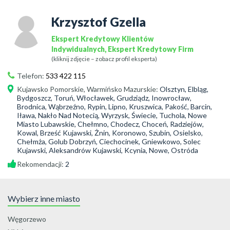
Krzysztof Gzella
Ekspert Kredytowy Klientów
Indywidualnych, Ekspert Kredytowy Firm
(kliknij zdjęcie – zobacz profil eksperta)
Telefon:
533 422 115
Kujawsko Pomorskie
,
Warmińsko Mazurskie
:
Olsztyn, Elbląg,
Bydgoszcz, Toruń, Włocławek, Grudziądz, Inowrocław,
Brodnica, Wąbrzeźno, Rypin, Lipno, Kruszwica, Pakość, Barcin,
Iława, Nakło Nad Notecią, Wyrzysk, Świecie, Tuchola, Nowe
Miasto Lubawskie, Chełmno, Chodecz, Choceń, Radziejów,
Kowal, Brześć Kujawski, Żnin, Koronowo, Szubin, Osielsko,
Chełmża, Golub Dobrzyń, Ciechocinek, Gniewkowo, Solec
Kujawski, Aleksandrów Kujawski, Kcynia, Nowe, Ostróda
Rekomendacji:
2
Wybierz inne miasto
Węgorzewo