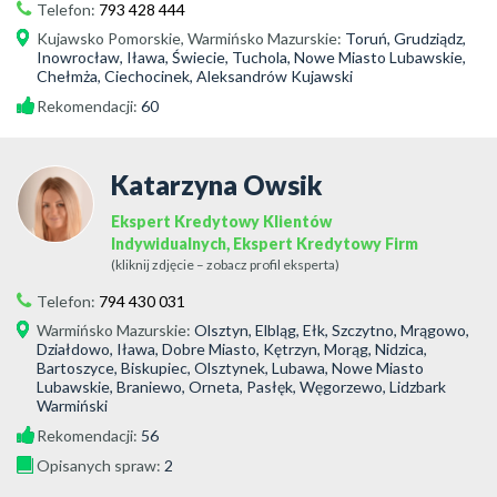
Telefon:
793 428 444
Kujawsko Pomorskie
,
Warmińsko Mazurskie
:
Toruń, Grudziądz,
Inowrocław, Iława, Świecie, Tuchola, Nowe Miasto Lubawskie,
Chełmża, Ciechocinek, Aleksandrów Kujawski
Rekomendacji:
60
Katarzyna Owsik
Ekspert Kredytowy Klientów
Indywidualnych, Ekspert Kredytowy Firm
(kliknij zdjęcie – zobacz profil eksperta)
Telefon:
794 430 031
Warmińsko Mazurskie
:
Olsztyn, Elbląg, Ełk, Szczytno, Mrągowo,
Działdowo, Iława, Dobre Miasto, Kętrzyn, Morąg, Nidzica,
Bartoszyce, Biskupiec, Olsztynek, Lubawa, Nowe Miasto
Lubawskie, Braniewo, Orneta, Pasłęk, Węgorzewo, Lidzbark
Warmiński
Rekomendacji:
56
Opisanych spraw:
2