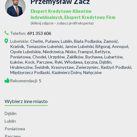
Przemysław Zacz
Ekspert Kredytowy Klientów
Indywidualnych, Ekspert Kredytowy Firm
(kliknij zdjęcie – zobacz profil eksperta)
Telefon:
691 353 606
Lubelskie
:
Chełm, Puławy, Lublin, Biała Podlaska, Zamość,
Kraśnik, Tomaszów Lubelski, Janów Lubelski, Biłgoraj, Annopol,
Opole Lubelskie, Niedrzwica, Nisko, Frampol, Bełżyce,
Poniatowa, Chodel, Urzędów, Zaklików, Bychawa, Lubartów,
Łuków, Kock, Parczew, Ryki, Włodawa, Łęczna, Dęblin,
Hrubieszów, Świdnik, Krasnystaw, Zwierzyniec, Radzyń Podlaski,
Międzyrzecz Podlaski, Kazimierz Dolny, Nałęczów
Rekomendacji:
5
Wybierz inne miasto
Dęblin
Lublin
Poniatowa
Parczew