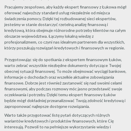
Pracujemy zespołowo, aby każdy ekspert finansowy z Łukowa mógł
oferować najwyższy standard usług niezależnie od miejsca
świadczenia pomocy. Dzięki tej rozbudowanej sieci ekspertów,
jesteśmy w stanie dostarczyć rzetelną analizę finansową i
kredytową, która obejmuje różnorodne potrzeby klientów na całym
obszarze województwa. Łączymy lokalną wiedzę z
profesjonalizmem, co czyni nas idealnym partnerem dla wszystkich,
którzy poszukują rozwiązań kredytowych i finansowych w regionie.
Przygotowując się do spotkania z ekspertem finansowym Łuków,
warto zebrać wszystkie niezbędne dokumenty dotyczące Twojej
obecnej sytuacji finansowej. To może obejmować wyciągi bankowe,
informacje o dochodach oraz wszelkie aktualne zobowiązania
finansowe. Dobrze jest również zastanowić się nad swoimi celami
finansowymi, aby podczas rozmowy móc jasno przedstawić swoje
oczekiwania i potrzeby. Dzięki temu ekspert finansowy Łuków
będzie mógł dokładniej przeanalizować Twoją zdolność kredytową i
zaproponować najlepsze dostępne rozwiązania.
Warto także przygotować listę pytań dotyczących różnych
wariantów kredytowych i produktów finansowych, które Cię
interesują. Pozwoli to na pełniejsze wykorzystanie wiedzy i