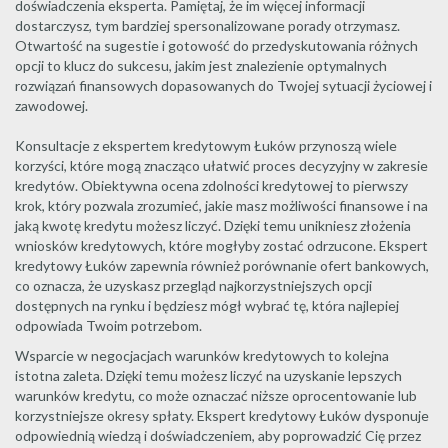
doświadczenia eksperta. Pamiętaj, że im więcej informacji
dostarczysz, tym bardziej spersonalizowane porady otrzymasz.
Otwartość na sugestie i gotowość do przedyskutowania różnych
opcji to klucz do sukcesu, jakim jest znalezienie optymalnych
rozwiązań finansowych dopasowanych do Twojej sytuacji życiowej i
zawodowej.
Konsultacje z ekspertem kredytowym Łuków przynoszą wiele
korzyści, które mogą znacząco ułatwić proces decyzyjny w zakresie
kredytów. Obiektywna ocena zdolności kredytowej to pierwszy
krok, który pozwala zrozumieć, jakie masz możliwości finansowe i na
jaką kwotę kredytu możesz liczyć. Dzięki temu unikniesz złożenia
wniosków kredytowych, które mogłyby zostać odrzucone. Ekspert
kredytowy Łuków zapewnia również porównanie ofert bankowych,
co oznacza, że uzyskasz przegląd najkorzystniejszych opcji
dostępnych na rynku i będziesz mógł wybrać tę, która najlepiej
odpowiada Twoim potrzebom.
Wsparcie w negocjacjach warunków kredytowych to kolejna
istotna zaleta. Dzięki temu możesz liczyć na uzyskanie lepszych
warunków kredytu, co może oznaczać niższe oprocentowanie lub
korzystniejsze okresy spłaty. Ekspert kredytowy Łuków dysponuje
odpowiednią wiedzą i doświadczeniem, aby poprowadzić Cię przez