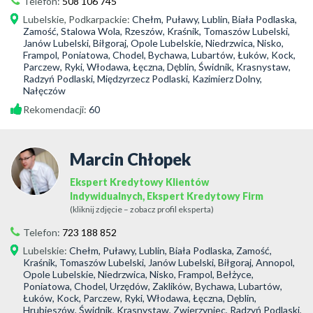
Telefon:
508 106 745
Lubelskie
,
Podkarpackie
:
Chełm, Puławy, Lublin, Biała Podlaska,
Zamość, Stalowa Wola, Rzeszów, Kraśnik, Tomaszów Lubelski,
Janów Lubelski, Biłgoraj, Opole Lubelskie, Niedrzwica, Nisko,
Frampol, Poniatowa, Chodel, Bychawa, Lubartów, Łuków, Kock,
Parczew, Ryki, Włodawa, Łęczna, Dęblin, Świdnik, Krasnystaw,
Radzyń Podlaski, Międzyrzecz Podlaski, Kazimierz Dolny,
Nałęczów
Rekomendacji:
60
Marcin Chłopek
Ekspert Kredytowy Klientów
Indywidualnych, Ekspert Kredytowy Firm
(kliknij zdjęcie – zobacz profil eksperta)
Telefon:
723 188 852
Lubelskie
:
Chełm, Puławy, Lublin, Biała Podlaska, Zamość,
Kraśnik, Tomaszów Lubelski, Janów Lubelski, Biłgoraj, Annopol,
Opole Lubelskie, Niedrzwica, Nisko, Frampol, Bełżyce,
Poniatowa, Chodel, Urzędów, Zaklików, Bychawa, Lubartów,
Łuków, Kock, Parczew, Ryki, Włodawa, Łęczna, Dęblin,
Hrubieszów, Świdnik, Krasnystaw, Zwierzyniec, Radzyń Podlaski,