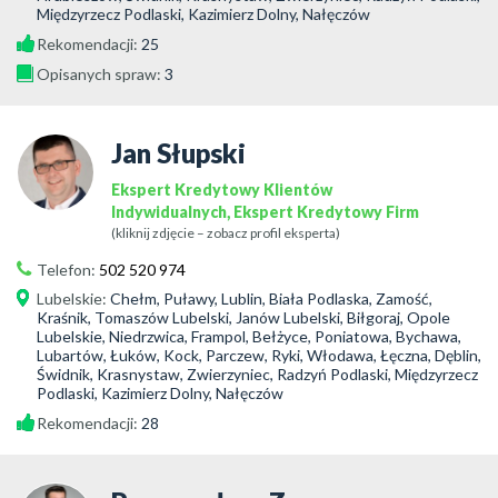
Międzyrzecz Podlaski, Kazimierz Dolny, Nałęczów
Rekomendacji:
25
Opisanych spraw:
3
Jan Słupski
Ekspert Kredytowy Klientów
Indywidualnych, Ekspert Kredytowy Firm
(kliknij zdjęcie – zobacz profil eksperta)
Telefon:
502 520 974
Lubelskie
:
Chełm, Puławy, Lublin, Biała Podlaska, Zamość,
Kraśnik, Tomaszów Lubelski, Janów Lubelski, Biłgoraj, Opole
Lubelskie, Niedrzwica, Frampol, Bełżyce, Poniatowa, Bychawa,
Lubartów, Łuków, Kock, Parczew, Ryki, Włodawa, Łęczna, Dęblin,
Świdnik, Krasnystaw, Zwierzyniec, Radzyń Podlaski, Międzyrzecz
Podlaski, Kazimierz Dolny, Nałęczów
Rekomendacji:
28