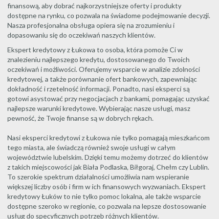
finansową, aby dobrać najkorzystniejsze oferty i produkty
dostępne na rynku, co pozwala na świadome podejmowanie decyzji.
Nasza profesjonalna obsługa opiera się na zrozumieniu i
dopasowaniu się do oczekiwań naszych klientów.
Ekspert kredytowy z Łukowa to osoba, która pomoże Ci w
znalezieniu najlepszego kredytu, dostosowanego do Twoich
oczekiwań i możliwości. Oferujemy wsparcie w analizie zdolności
kredytowej, a także porównanie ofert bankowych, zapewniając
dokładność i rzetelność informacji. Ponadto, nasi eksperci są
gotowi asystować przy negocjacjach z bankami, pomagając uzyskać
najlepsze warunki kredytowe. Wybierając nasze usługi, masz
pewność, że Twoje finanse są w dobrych rękach.
Nasi eksperci kredytowi z Łukowa nie tylko pomagają mieszkańcom
tego miasta, ale świadczą również swoje usługi w całym
województwie lubelskim. Dzięki temu możemy dotrzeć do klientów
z takich miejscowości jak Biała Podlaska, Biłgoraj, Chełm czy Lublin.
To szerokie spektrum działalności umożliwia nam wspieranie
większej liczby osób i firm w ich finansowych wyzwaniach. Ekspert
kredytowy Łuków to nie tylko pomoc lokalna, ale także wsparcie
dostępne szeroko w regionie, co pozwala na lepsze dostosowanie
usług do specyficznych potrzeb różnych klientów.