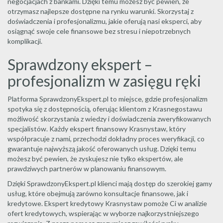
negocjacjach z bankami. Dzięki temu możesz być pewien, że
otrzymasz najlepsze dostępne na rynku warunki. Skorzystaj z
doświadczenia i profesjonalizmu, jakie oferują nasi eksperci, aby
osiągnąć swoje cele finansowe bez stresu i niepotrzebnych
komplikacji.
Sprawdzony ekspert –
profesjonalizm w zasięgu ręki
Platforma SprawdzonyEkspert.pl to miejsce, gdzie profesjonalizm
spotyka się z dostępnością, oferując klientom z Krasnegostawu
możliwość skorzystania z wiedzy i doświadczenia zweryfikowanych
specjalistów. Każdy ekspert finansowy Krasnystaw, który
współpracuje z nami, przechodzi dokładny proces weryfikacji, co
gwarantuje najwyższą jakość oferowanych usług. Dzięki temu
możesz być pewien, że zyskujesz nie tylko ekspertów, ale
prawdziwych partnerów w planowaniu finansowym.
Dzięki SprawdzonyEkspert.pl klienci mają dostęp do szerokiej gamy
usług, które obejmują zarówno konsultacje finansowe, jak i
kredytowe. Ekspert kredytowy Krasnystaw pomoże Ci w analizie
ofert kredytowych, wspierając w wyborze najkorzystniejszego