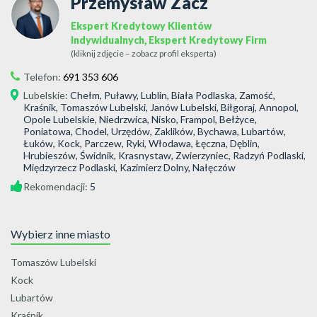
Przemysław Zacz
Ekspert Kredytowy Klientów
Indywidualnych, Ekspert Kredytowy Firm
(kliknij zdjęcie – zobacz profil eksperta)
Telefon:
691 353 606
Lubelskie
:
Chełm, Puławy, Lublin, Biała Podlaska, Zamość,
Kraśnik, Tomaszów Lubelski, Janów Lubelski, Biłgoraj, Annopol,
Opole Lubelskie, Niedrzwica, Nisko, Frampol, Bełżyce,
Poniatowa, Chodel, Urzędów, Zaklików, Bychawa, Lubartów,
Łuków, Kock, Parczew, Ryki, Włodawa, Łęczna, Dęblin,
Hrubieszów, Świdnik, Krasnystaw, Zwierzyniec, Radzyń Podlaski,
Międzyrzecz Podlaski, Kazimierz Dolny, Nałęczów
Rekomendacji:
5
Wybierz inne miasto
Tomaszów Lubelski
Kock
Lubartów
Kraśnik