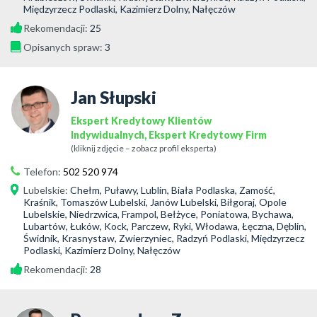
Międzyrzecz Podlaski, Kazimierz Dolny, Nałęczów
Rekomendacji:
25
Opisanych spraw:
3
Jan Słupski
Ekspert Kredytowy Klientów
Indywidualnych, Ekspert Kredytowy Firm
(kliknij zdjęcie – zobacz profil eksperta)
Telefon:
502 520 974
Lubelskie
:
Chełm, Puławy, Lublin, Biała Podlaska, Zamość,
Kraśnik, Tomaszów Lubelski, Janów Lubelski, Biłgoraj, Opole
Lubelskie, Niedrzwica, Frampol, Bełżyce, Poniatowa, Bychawa,
Lubartów, Łuków, Kock, Parczew, Ryki, Włodawa, Łęczna, Dęblin,
Świdnik, Krasnystaw, Zwierzyniec, Radzyń Podlaski, Międzyrzecz
Podlaski, Kazimierz Dolny, Nałęczów
Rekomendacji:
28