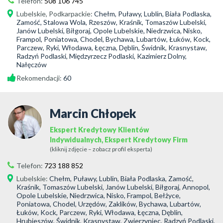
Telefon:
508 106 745
Lubelskie
,
Podkarpackie
:
Chełm, Puławy, Lublin, Biała Podlaska,
Zamość, Stalowa Wola, Rzeszów, Kraśnik, Tomaszów Lubelski,
Janów Lubelski, Biłgoraj, Opole Lubelskie, Niedrzwica, Nisko,
Frampol, Poniatowa, Chodel, Bychawa, Lubartów, Łuków, Kock,
Parczew, Ryki, Włodawa, Łęczna, Dęblin, Świdnik, Krasnystaw,
Radzyń Podlaski, Międzyrzecz Podlaski, Kazimierz Dolny,
Nałęczów
Rekomendacji:
60
Marcin Chłopek
Ekspert Kredytowy Klientów
Indywidualnych, Ekspert Kredytowy Firm
(kliknij zdjęcie – zobacz profil eksperta)
Telefon:
723 188 852
Lubelskie
:
Chełm, Puławy, Lublin, Biała Podlaska, Zamość,
Kraśnik, Tomaszów Lubelski, Janów Lubelski, Biłgoraj, Annopol,
Opole Lubelskie, Niedrzwica, Nisko, Frampol, Bełżyce,
Poniatowa, Chodel, Urzędów, Zaklików, Bychawa, Lubartów,
Łuków, Kock, Parczew, Ryki, Włodawa, Łęczna, Dęblin,
Hrubieszów, Świdnik, Krasnystaw, Zwierzyniec, Radzyń Podlaski,