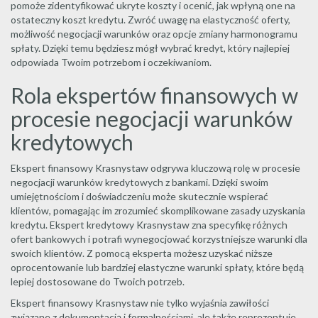
pomoże zidentyfikować ukryte koszty i ocenić, jak wpłyną one na
ostateczny koszt kredytu. Zwróć uwagę na elastyczność oferty,
możliwość negocjacji warunków oraz opcje zmiany harmonogramu
spłaty. Dzięki temu będziesz mógł wybrać kredyt, który najlepiej
odpowiada Twoim potrzebom i oczekiwaniom.
Rola ekspertów finansowych w
procesie negocjacji warunków
kredytowych
Ekspert finansowy Krasnystaw odgrywa kluczową rolę w procesie
negocjacji warunków kredytowych z bankami. Dzięki swoim
umiejętnościom i doświadczeniu może skutecznie wspierać
klientów, pomagając im zrozumieć skomplikowane zasady uzyskania
kredytu. Ekspert kredytowy Krasnystaw zna specyfikę różnych
ofert bankowych i potrafi wynegocjować korzystniejsze warunki dla
swoich klientów. Z pomocą eksperta możesz uzyskać niższe
oprocentowanie lub bardziej elastyczne warunki spłaty, które będą
lepiej dostosowane do Twoich potrzeb.
Ekspert finansowy Krasnystaw nie tylko wyjaśnia zawiłości
związane z dokumentacją i formalnościami, ale także reprezentuje