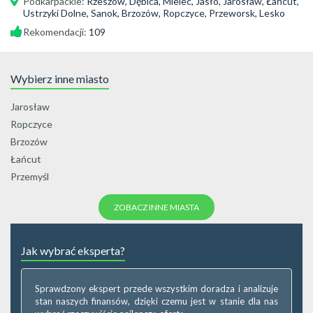
Podkarpackie
:
Rzeszów, Dębica, Mielec, Jasło, Jarosław, Łańcut,
Ustrzyki Dolne, Sanok, Brzozów, Ropczyce, Przeworsk, Lesko
Rekomendacji:
109
Wybierz inne miasto
Jarosław
Ropczyce
Brzozów
Łańcut
Przemyśl
ZOBACZ INNE MIASTA
Jak wybrać eksperta?
Sprawdzony ekspert przede wszystkim doradza i analizuje
stan naszych finansów, dzięki czemu jest w stanie dla nas