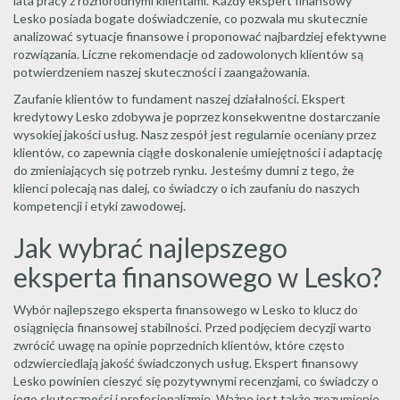
lata pracy z różnorodnymi klientami. Każdy ekspert finansowy
Lesko posiada bogate doświadczenie, co pozwala mu skutecznie
analizować sytuacje finansowe i proponować najbardziej efektywne
rozwiązania. Liczne rekomendacje od zadowolonych klientów są
potwierdzeniem naszej skuteczności i zaangażowania.
Zaufanie klientów to fundament naszej działalności. Ekspert
kredytowy Lesko zdobywa je poprzez konsekwentne dostarczanie
wysokiej jakości usług. Nasz zespół jest regularnie oceniany przez
klientów, co zapewnia ciągłe doskonalenie umiejętności i adaptację
do zmieniających się potrzeb rynku. Jesteśmy dumni z tego, że
klienci polecają nas dalej, co świadczy o ich zaufaniu do naszych
kompetencji i etyki zawodowej.
Jak wybrać najlepszego
eksperta finansowego w Lesko?
Wybór najlepszego eksperta finansowego w Lesko to klucz do
osiągnięcia finansowej stabilności. Przed podjęciem decyzji warto
zwrócić uwagę na opinie poprzednich klientów, które często
odzwierciedlają jakość świadczonych usług. Ekspert finansowy
Lesko powinien cieszyć się pozytywnymi recenzjami, co świadczy o
jego skuteczności i profesjonalizmie. Ważne jest także zrozumienie