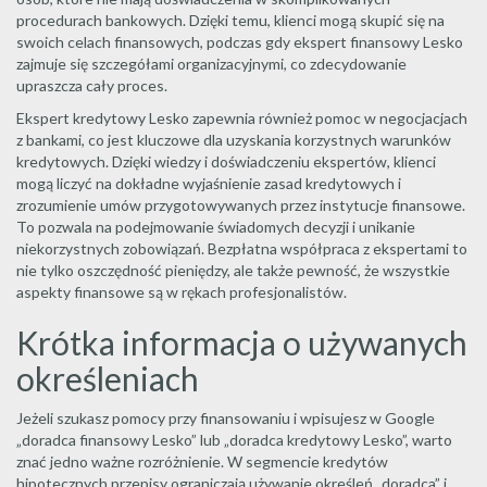
procedurach bankowych. Dzięki temu, klienci mogą skupić się na
swoich celach finansowych, podczas gdy ekspert finansowy Lesko
zajmuje się szczegółami organizacyjnymi, co zdecydowanie
upraszcza cały proces.
Ekspert kredytowy Lesko zapewnia również pomoc w negocjacjach
z bankami, co jest kluczowe dla uzyskania korzystnych warunków
kredytowych. Dzięki wiedzy i doświadczeniu ekspertów, klienci
mogą liczyć na dokładne wyjaśnienie zasad kredytowych i
zrozumienie umów przygotowywanych przez instytucje finansowe.
To pozwala na podejmowanie świadomych decyzji i unikanie
niekorzystnych zobowiązań. Bezpłatna współpraca z ekspertami to
nie tylko oszczędność pieniędzy, ale także pewność, że wszystkie
aspekty finansowe są w rękach profesjonalistów.
Krótka informacja o używanych
określeniach
Jeżeli szukasz pomocy przy finansowaniu i wpisujesz w Google
„doradca finansowy Lesko” lub „doradca kredytowy Lesko”, warto
znać jedno ważne rozróżnienie. W segmencie kredytów
hipotecznych przepisy ograniczają używanie określeń „doradca” i