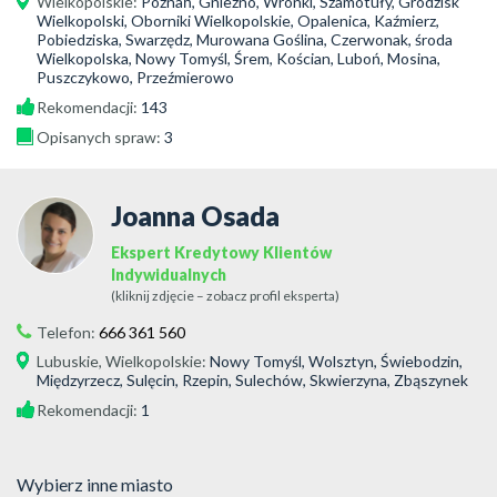
Wielkopolskie
:
Poznań, Gniezno, Wronki, Szamotuły, Grodzisk
Wielkopolski, Oborniki Wielkopolskie, Opalenica, Kaźmierz,
Pobiedziska, Swarzędz, Murowana Goślina, Czerwonak, środa
Wielkopolska, Nowy Tomyśl, Śrem, Kościan, Luboń, Mosina,
Puszczykowo, Przeźmierowo
Rekomendacji:
143
Opisanych spraw:
3
Joanna Osada
Ekspert Kredytowy Klientów
Indywidualnych
(kliknij zdjęcie – zobacz profil eksperta)
Telefon:
666 361 560
Lubuskie
,
Wielkopolskie
:
Nowy Tomyśl, Wolsztyn, Świebodzin,
Międzyrzecz, Sulęcin, Rzepin, Sulechów, Skwierzyna, Zbąszynek
Rekomendacji:
1
Wybierz inne miasto