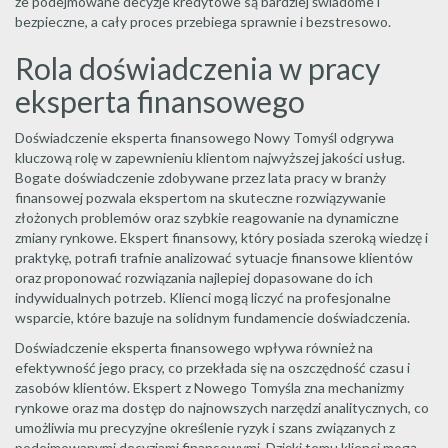
że podejmowane decyzje kredytowe są bardziej świadome i
bezpieczne, a cały proces przebiega sprawnie i bezstresowo.
Rola doświadczenia w pracy
eksperta finansowego
Doświadczenie eksperta finansowego Nowy Tomyśl odgrywa
kluczową rolę w zapewnieniu klientom najwyższej jakości usług.
Bogate doświadczenie zdobywane przez lata pracy w branży
finansowej pozwala ekspertom na skuteczne rozwiązywanie
złożonych problemów oraz szybkie reagowanie na dynamiczne
zmiany rynkowe. Ekspert finansowy, który posiada szeroką wiedzę i
praktykę, potrafi trafnie analizować sytuacje finansowe klientów
oraz proponować rozwiązania najlepiej dopasowane do ich
indywidualnych potrzeb. Klienci mogą liczyć na profesjonalne
wsparcie, które bazuje na solidnym fundamencie doświadczenia.
Doświadczenie eksperta finansowego wpływa również na
efektywność jego pracy, co przekłada się na oszczędność czasu i
zasobów klientów. Ekspert z Nowego Tomyśla zna mechanizmy
rynkowe oraz ma dostęp do najnowszych narzędzi analitycznych, co
umożliwia mu precyzyjne określenie ryzyk i szans związanych z
podejmowanymi decyzjami finansowymi. Dzięki temu klienci mogą