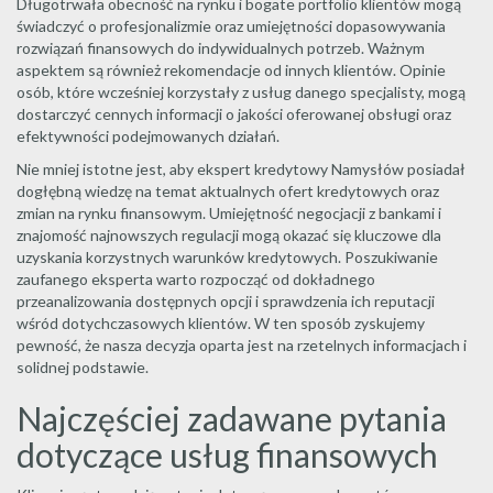
Długotrwała obecność na rynku i bogate portfolio klientów mogą
świadczyć o profesjonalizmie oraz umiejętności dopasowywania
rozwiązań finansowych do indywidualnych potrzeb. Ważnym
aspektem są również rekomendacje od innych klientów. Opinie
osób, które wcześniej korzystały z usług danego specjalisty, mogą
dostarczyć cennych informacji o jakości oferowanej obsługi oraz
efektywności podejmowanych działań.
Nie mniej istotne jest, aby ekspert kredytowy Namysłów posiadał
dogłębną wiedzę na temat aktualnych ofert kredytowych oraz
zmian na rynku finansowym. Umiejętność negocjacji z bankami i
znajomość najnowszych regulacji mogą okazać się kluczowe dla
uzyskania korzystnych warunków kredytowych. Poszukiwanie
zaufanego eksperta warto rozpocząć od dokładnego
przeanalizowania dostępnych opcji i sprawdzenia ich reputacji
wśród dotychczasowych klientów. W ten sposób zyskujemy
pewność, że nasza decyzja oparta jest na rzetelnych informacjach i
solidnej podstawie.
Najczęściej zadawane pytania
dotyczące usług finansowych