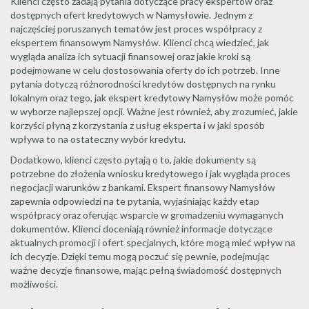
Klienci często zadają pytania dotyczące pracy ekspertów oraz
dostępnych ofert kredytowych w Namysłowie. Jednym z
najczęściej poruszanych tematów jest proces współpracy z
ekspertem finansowym Namysłów. Klienci chcą wiedzieć, jak
wygląda analiza ich sytuacji finansowej oraz jakie kroki są
podejmowane w celu dostosowania oferty do ich potrzeb. Inne
pytania dotyczą różnorodności kredytów dostępnych na rynku
lokalnym oraz tego, jak ekspert kredytowy Namysłów może pomóc
w wyborze najlepszej opcji. Ważne jest również, aby zrozumieć, jakie
korzyści płyną z korzystania z usług eksperta i w jaki sposób
wpływa to na ostateczny wybór kredytu.
Dodatkowo, klienci często pytają o to, jakie dokumenty są
potrzebne do złożenia wniosku kredytowego i jak wygląda proces
negocjacji warunków z bankami. Ekspert finansowy Namysłów
zapewnia odpowiedzi na te pytania, wyjaśniając każdy etap
współpracy oraz oferując wsparcie w gromadzeniu wymaganych
dokumentów. Klienci doceniają również informacje dotyczące
aktualnych promocji i ofert specjalnych, które mogą mieć wpływ na
ich decyzje. Dzięki temu mogą poczuć się pewnie, podejmując
ważne decyzje finansowe, mając pełną świadomość dostępnych
możliwości.