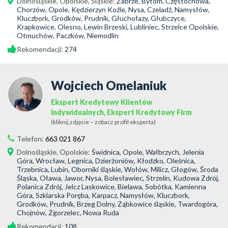
Dolnośląskie
,
Opolskie
,
Śląskie
:
Zabrze, Bytom, Częstochowa,
Chorzów, Opole, Kędzierzyn Koźle, Nysa, Czeladź, Namysłów,
Kluczbork, Grodków, Prudnik, Głuchołazy, Głubczyce,
Krapkowice, Olesno, Lewin Brzeski, Lubliniec, Strzelce Opolskie,
Otmuchów, Paczków, Niemodlin
Rekomendacji:
274
Wojciech Omelaniuk
Ekspert Kredytowy Klientów
Indywidualnych, Ekspert Kredytowy Firm
(kliknij zdjęcie – zobacz profil eksperta)
Telefon:
663 021 867
Dolnośląskie
,
Opolskie
:
Świdnica, Opole, Wałbrzych, Jelenia
Góra, Wrocław, Legnica, Dzierżoniów, Kłodzko, Oleśnica,
Trzebnica, Lubin, Oborniki śląskie, Wołów, Milicz, Głogów, Środa
Śląska, Oława, Jawor, Nysa, Bolesławiec, Strzelin, Kudowa Zdrój,
Polanica Zdrój, Jelcz Laskowice, Bielawa, Sobótka, Kamienna
Góra, Szklarska Poręba, Karpacz, Namysłów, Kluczbork,
Grodków, Prudnik, Brzeg Dolny, Ząbkowice śląskie, Twardogóra,
Chojnów, Zgorzelec, Nowa Ruda
Rekomendacji:
108