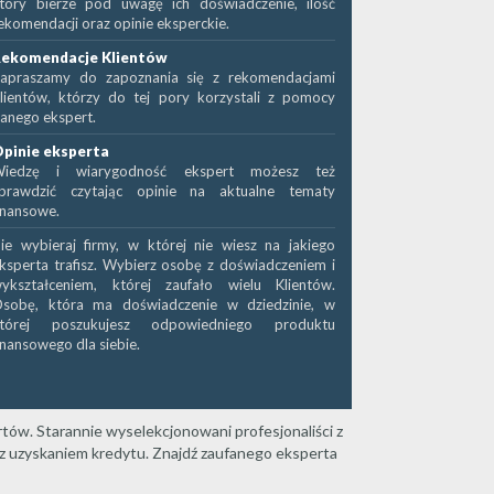
tóry bierze pod uwagę ich doświadczenie, ilość
ekomendacji oraz opinie eksperckie.
ekomendacje Klientów
apraszamy do zapoznania się z rekomendacjami
lientów, którzy do tej pory korzystali z pomocy
anego ekspert.
pinie eksperta
iedzę i wiarygodność ekspert możesz też
prawdzić czytając opinie na aktualne tematy
inansowe.
ie wybieraj firmy, w której nie wiesz na jakiego
ksperta trafisz. Wybierz osobę z doświadczeniem i
ykształceniem, której zaufało wielu Klientów.
sobę, która ma doświadczenie w dziedzinie, w
tórej poszukujesz odpowiedniego produktu
inansowego dla siebie.
rtów. Starannie wyselekcjonowani profesjonaliści z
 z uzyskaniem kredytu. Znajdź zaufanego eksperta