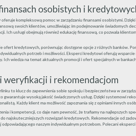
finansach osobistych i kredytowyc
ry oferuje kompleksową pomoc w zarządzaniu finansami osobistymi. Dzięki 
finansową swoich klientów, umożliwiając im podejmowanie świadomych dec
cji. Ich usługi obejmują również edukację finansową, co pozwala kliento
lizie ofert kredytowych, porównując dostępne opcje z różnych banków. P
dywidualnych potrzeb i możliwości. Eksperci kredytowi oferują wsparci
wy. Ich wiedza na temat aktualnych promocji i ofert specjalnych w bankac
i weryfikacji i rekomendacjom
ku to klucz do zapewnienia sobie spokoju i bezpieczeństwa w zarządzan
, co gwarantuje wysoką jakość świadczonych usług. Dzięki systemowi re
listą. Każdy klient ma możliwość zapoznania się z opiniami innych osób,
nia i kompetencji, co daje nam pewność, że trafiamy na najlepszych spe
p do najskuteczniejszych rozwiązań kredytowych. Rekomendacje od zad
ej odpowiadającego naszym indywidualnym potrzebom. Polecani eksperci z 