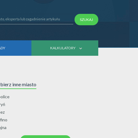
SZUKAJ
ADY
KALKULATORY
ierz inne miasto
olice
ryń
ez
fino
jna