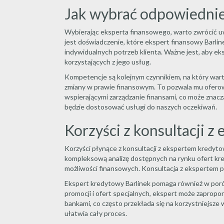
Jak wybrać odpowiednie
Wybierając eksperta finansowego, warto zwrócić uw
jest doświadczenie, które ekspert finansowy Barlin
indywidualnych potrzeb klienta. Ważne jest, aby e
korzystających z jego usług.
Kompetencje są kolejnym czynnikiem, na który wart
zmiany w prawie finansowym. To pozwala mu oferować
wspierającymi zarządzanie finansami, co może znacz
będzie dostosować usługi do naszych oczekiwań.
Korzyści z konsultacji 
Korzyści płynące z konsultacji z ekspertem kredyto
kompleksową analizę dostępnych na rynku ofert kr
możliwości finansowych. Konsultacja z ekspertem po
Ekspert kredytowy Barlinek pomaga również w porów
promocji i ofert specjalnych, ekspert może zapropo
bankami, co często przekłada się na korzystniejsze
ułatwia cały proces.