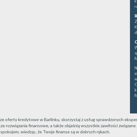
k
r
R
Z
K
d
O
W
s
f
N
e
w
O
k
f
epsze oferty kredytowe w Barlinku, skorzystaj z usług sprawdzonych ekspe
ze rozwiązania finansowe, a także objaśnią wszystkie zawiłości związane
 spokojem, wiedząc, że Twoje finanse są w dobrych rękach.