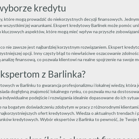
 wyborze kredytu
ędy, które mogą prowadzić do niekorzystnych decyzji finansowych. Jedny
e wszystkimi jej warunkami. Ekspert kredytowy Barlinek może pomóc un
h kluczowych aspektów, które mogą mieć wpływ na przyszłe zobowiązani
co nie zawsze jest najbardziej korzystnym rozwiązaniem. Ekspert kredyto
zystniejszej opcji. Inny częsty błąd to niewłaściwe oszacowanie zdolno
nalizę finansową, co pozwala klientowi na realne spojrzenie na swoje mo
kspertom z Barlinka?
towych w Barlinku to gwarancja profesjonalizmu i lokalnej wiedzy, któr
osiada dogłębną znajomość lokalnego rynku, co pozwala mu na dostosow
na indywidualne podejście i rozwiązania idealnie dopasowane do ich sytuacj
 na bogatym doświadczeniu zdobytym w pracy z różnorodnymi klientami. Sp
r najkorzystniejszych ofert kredytowych. Wiedza o aktualnych trendach 
runków kredytowych. Wybór ekspertów z Barlinka to pewność, że Twoje fi