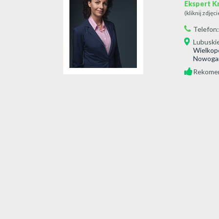
Ekspert K
(kliknij zdjęc
Telefon
Lubuski
Wielkopo
Nowogar
Rekomen