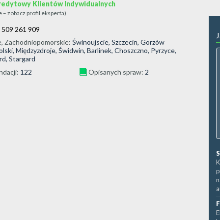
redytowy Klientów Indywidualnych
ie – zobacz profil eksperta)
:
509 261 909
J
e
,
Zachodniopomorskie
:
Świnoujscie, Szczecin, Gorzów
lski, Międzyzdroje, Świdwin, Barlinek, Choszczno, Pyrzyce,
d, Stargard
dacji:
122
Opisanych spraw:
2
S
K
p
n
a
F
E