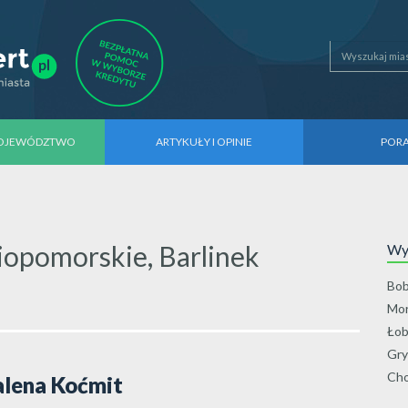
WOJEWÓDZTWO
ARTYKUŁY I OPINIE
POR
pomorskie, Barlinek
Wyb
Bob
Mo
Łob
Gry
Cho
lena Koćmit