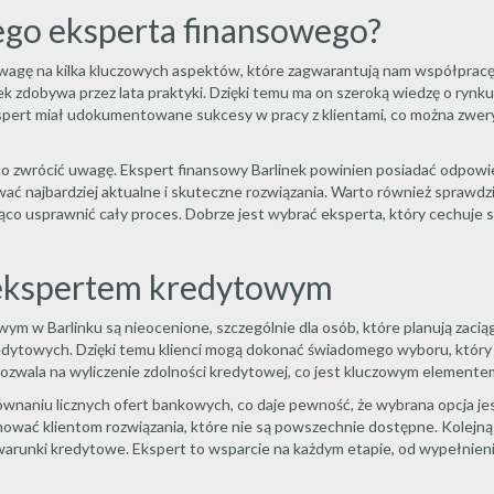
go eksperta finansowego?
agę na kilka kluczowych aspektów, które zagwarantują nam współpracę z
ek zdobywa przez lata praktyki. Dzięki temu ma on szeroką wiedzę o rynku
kspert miał udokumentowane sukcesy w pracy z klientami, co można zweryf
o zwrócić uwagę. Ekspert finansowy Barlinek powinien posiadać odpowied
 najbardziej aktualne i skuteczne rozwiązania. Warto również sprawdzić
ąco usprawnić cały proces. Dobrze jest wybrać eksperta, który cechuje s
z ekspertem kredytowym
wym w Barlinku są nieocenione, szczególnie dla osób, które planują zacią
edytowych. Dzięki temu klienci mogą dokonać świadomego wyboru, który 
zwala na wyliczenie zdolności kredytowej, co jest kluczowym elementem 
naniu licznych ofert bankowych, co daje pewność, że wybrana opcja jest
nować klientom rozwiązania, które nie są powszechnie dostępne. Kolejną 
 warunki kredytowe. Ekspert to wsparcie na każdym etapie, od wypełnieni