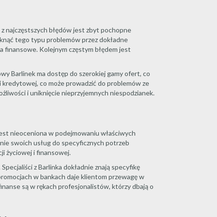
m z najczęstszych błędów jest zbyt pochopne
iknąć tego typu problemów przez dokładne
a finansowe. Kolejnym częstym błędem jest
wy Barlinek ma dostęp do szerokiej gamy ofert, co
ści kredytowej, co może prowadzić do problemów ze
żliwości i uniknięcie nieprzyjemnych niespodzianek.
a jest nieoceniona w podejmowaniu właściwych
anie swoich usług do specyficznych potrzeb
i życiowej i finansowej.
ecjaliści z Barlinka dokładnie znają specyfikę
i promocjach w bankach daje klientom przewagę w
nanse są w rękach profesjonalistów, którzy dbają o