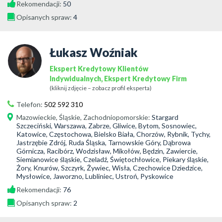
Rekomendacji:
50
Opisanych spraw:
4
Łukasz Woźniak
Ekspert Kredytowy Klientów
Indywidualnych, Ekspert Kredytowy Firm
(kliknij zdjęcie – zobacz profil eksperta)
Telefon:
502 592 310
Mazowieckie
,
Śląskie
,
Zachodniopomorskie
:
Stargard
Szczeciński, Warszawa, Zabrze, Gliwice, Bytom, Sosnowiec,
Katowice, Częstochowa, Bielsko Biała, Chorzów, Rybnik, Tychy,
Jastrzębie Zdrój, Ruda Śląska, Tarnowskie Góry, Dąbrowa
Górnicza, Racibórz, Wodzisław, Mikołów, Będzin, Zawiercie,
Siemianowice śląskie, Czeladź, Świętochłowice, Piekary śląskie,
Żory, Knurów, Szczyrk, Żywiec, Wisła, Czechowice Dziedzice,
Mysłowice, Jaworzno, Lubliniec, Ustroń, Pyskowice
Rekomendacji:
76
Opisanych spraw:
2