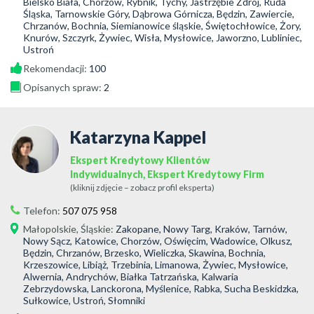
Bielsko Biała, Chorzów, Rybnik, Tychy, Jastrzębie Zdrój, Ruda
Śląska, Tarnowskie Góry, Dąbrowa Górnicza, Będzin, Zawiercie,
Chrzanów, Bochnia, Siemianowice śląskie, Świętochłowice, Żory,
Knurów, Szczyrk, Żywiec, Wisła, Mysłowice, Jaworzno, Lubliniec,
Ustroń
Rekomendacji:
100
Opisanych spraw:
2
Katarzyna Kappel
Ekspert Kredytowy Klientów
Indywidualnych, Ekspert Kredytowy Firm
(kliknij zdjęcie – zobacz profil eksperta)
Telefon:
507 075 958
Małopolskie
,
Śląskie
:
Zakopane, Nowy Targ, Kraków, Tarnów,
Nowy Sącz, Katowice, Chorzów, Oświęcim, Wadowice, Olkusz,
Będzin, Chrzanów, Brzesko, Wieliczka, Skawina, Bochnia,
Krzeszowice, Libiąż, Trzebinia, Limanowa, Żywiec, Mysłowice,
Alwernia, Andrychów, Białka Tatrzańska, Kalwaria
Zebrzydowska, Lanckorona, Myślenice, Rabka, Sucha Beskidzka,
Sułkowice, Ustroń, Słomniki