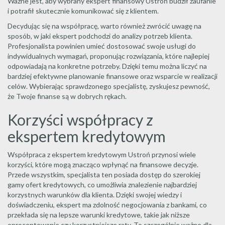
Ważne jest, aby wybrany ekspert finansowy Ustroń budził zaufanie
i potrafił skutecznie komunikować się z klientem.
Decydując się na współpracę, warto również zwrócić uwagę na
sposób, w jaki ekspert podchodzi do analizy potrzeb klienta.
Profesjonalista powinien umieć dostosować swoje usługi do
indywidualnych wymagań, proponując rozwiązania, które najlepiej
odpowiadają na konkretne potrzeby. Dzięki temu można liczyć na
bardziej efektywne planowanie finansowe oraz wsparcie w realizacji
celów. Wybierając sprawdzonego specjalistę, zyskujesz pewność,
że Twoje finanse są w dobrych rękach.
Korzyści współpracy z
ekspertem kredytowym
Współpraca z ekspertem kredytowym Ustroń przynosi wiele
korzyści, które mogą znacząco wpłynąć na finansowe decyzje.
Przede wszystkim, specjalista ten posiada dostęp do szerokiej
gamy ofert kredytowych, co umożliwia znalezienie najbardziej
korzystnych warunków dla klienta. Dzięki swojej wiedzy i
doświadczeniu, ekspert ma zdolność negocjowania z bankami, co
przekłada się na lepsze warunki kredytowe, takie jak niższe
oprocentowanie czy korzystniejsze raty. To szczególnie ważne dla