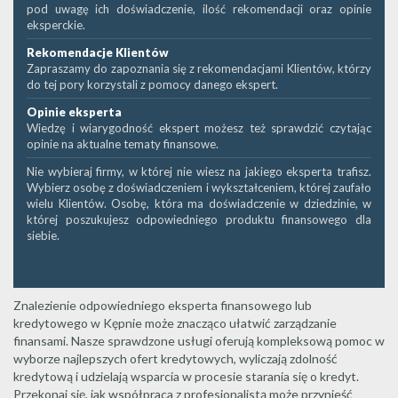
pod uwagę ich doświadczenie, ilość rekomendacji oraz opinie
eksperckie.
Rekomendacje Klientów
Zapraszamy do zapoznania się z rekomendacjami Klientów, którzy
do tej pory korzystali z pomocy danego ekspert.
Opinie eksperta
Wiedzę i wiarygodność ekspert możesz też sprawdzić czytając
opinie na aktualne tematy finansowe.
Nie wybieraj firmy, w której nie wiesz na jakiego eksperta trafisz.
Wybierz osobę z doświadczeniem i wykształceniem, której zaufało
wielu Klientów. Osobę, która ma doświadczenie w dziedzinie, w
której poszukujesz odpowiedniego produktu finansowego dla
siebie.
Znalezienie odpowiedniego eksperta finansowego lub
kredytowego w Kępnie może znacząco ułatwić zarządzanie
finansami. Nasze sprawdzone usługi oferują kompleksową pomoc w
wyborze najlepszych ofert kredytowych, wyliczają zdolność
kredytową i udzielają wsparcia w procesie starania się o kredyt.
Przekonaj się, jak współpraca z profesjonalistą może przynieść