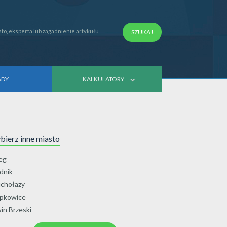
SZUKAJ
ADY
KALKULATORY
ierz inne miasto
eg
dnik
chołazy
pkowice
in Brzeski