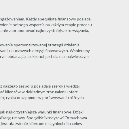
angażowaniem. Każdy specjalista finansowy posiada
ewnienie pełnego wsparcia na każdym etapie procesu
tanie zaproponować najkorzystniejsze rozwiązania,
owanie spersonalizowanej strategii działania.
mowaniu kluczowych decyzji finansowych. Wspieramy
m obdarzają nas klienci, jest dla nas największym
z naszego zespołu posiadają szeroką wiedzę i
rać klientów w dokładnym zrozumieniu ofert
alizę rynku oraz pomoc w porównywaniu różnych
ak najkorzystniejsze warunki finansowe. Dzięki
nalizację umowy. Specjaliści kredytowi Otmuchowa
st ułatwienie klientom osiągnięcia ich celów