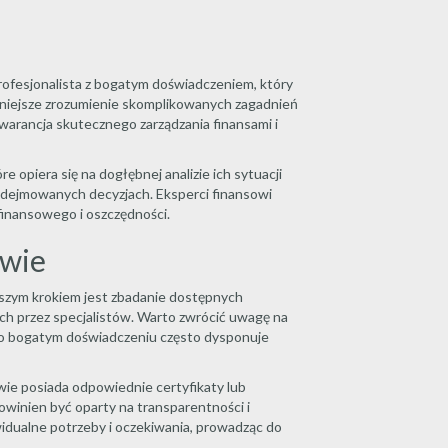
h
rofesjonalista z bogatym doświadczeniem, który
ełniejsze zrozumienie skomplikowanych zagadnień
warancja skutecznego zarządzania finansami i
opiera się na dogłębnej analizie ich sytuacji
podejmowanych decyzjach. Eksperci finansowi
finansowego i oszczędności.
owie
szym krokiem jest zbadanie dostępnych
ch przez specjalistów. Warto zwrócić uwagę na
 o bogatym doświadczeniu często dysponuje
ie posiada odpowiednie certyfikaty lub
owinien być oparty na transparentności i
ywidualne potrzeby i oczekiwania, prowadząc do