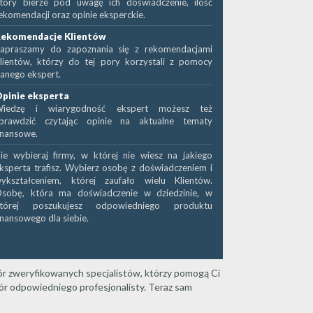
tóry bierze pod uwagę ich doświadczenie, ilość
ekomendacji oraz opinie eksperckie.
ekomendacje Klientów
apraszamy do zapoznania się z rekomendacjami
lientów, którzy do tej pory korzystali z pomocy
anego ekspert.
pinie eksperta
iedzę i wiarygodność ekspert możesz też
prawdzić czytając opinie na aktualne tematy
inansowe.
ie wybieraj firmy, w której nie wiesz na jakiego
ksperta trafisz. Wybierz osobę z doświadczeniem i
ykształceniem, której zaufało wielu Klientów.
sobę, która ma doświadczenie w dziedzinie, w
tórej poszukujesz odpowiedniego produktu
inansowego dla siebie.
r zweryfikowanych specjalistów, którzy pomogą Ci
bór odpowiedniego profesjonalisty. Teraz sam