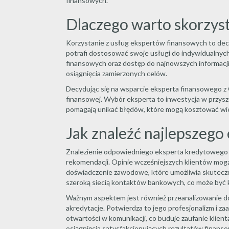
finansowych.
Dlaczego warto skorzys
Korzystanie z usług ekspertów finansowych to decy
potrafi dostosować swoje usługi do indywidualnych
finansowych oraz dostęp do najnowszych informacji
osiągnięcia zamierzonych celów.
Decydując się na wsparcie eksperta finansowego z O
finansowej. Wybór eksperta to inwestycja w przyszł
pomagają unikać błędów, które mogą kosztować wiel
Jak znaleźć najlepszeg
Znalezienie odpowiedniego eksperta kredytowego 
rekomendacji. Opinie wcześniejszych klientów mogą
doświadczenie zawodowe, które umożliwia skutecz
szeroką siecią kontaktów bankowych, co może być 
Ważnym aspektem jest również przeanalizowanie do
akredytacje. Potwierdza to jego profesjonalizm i 
otwartości w komunikacji, co buduje zaufanie klient
osiągnięcia satysfakcjonujących rezultatów finans