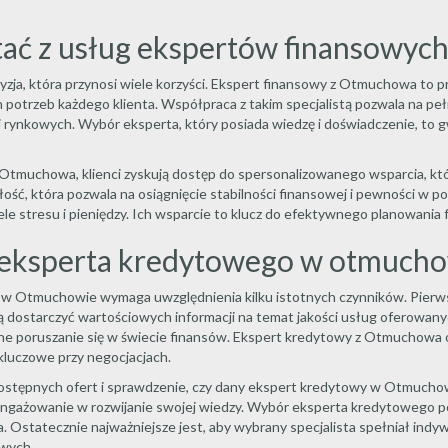
tać z usług ekspertów finansowyc
zja, która przynosi wiele korzyści. Ekspert finansowy z Otmuchowa to p
 potrzeb każdego klienta. Współpraca z takim specjalistą pozwala na p
 rynkowych. Wybór eksperta, który posiada wiedzę i doświadczenie, to g
tmuchowa, klienci zyskują dostęp do spersonalizowanego wsparcia, które 
ość, która pozwala na osiągnięcie stabilności finansowej i pewności w 
e stresu i pieniędzy. Ich wsparcie to klucz do efektywnego planowania 
o eksperta kredytowego w otmuch
w Otmuchowie wymaga uwzględnienia kilku istotnych czynników. Pierw
 dostarczyć wartościowych informacji na temat jakości usług oferowany
ne poruszanie się w świecie finansów. Ekspert kredytowy z Otmuchowa
kluczowe przy negocjacjach.
stępnych ofert i sprawdzenie, czy dany ekspert kredytowy w Otmuchow
zaangażowanie w rozwijanie swojej wiedzy. Wybór eksperta kredytowego p
a. Ostatecznie najważniejsze jest, aby wybrany specjalista spełniał ind
owych.