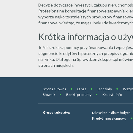
Decyzje dotyczące inwestycji, zakupu nieruchomośc
Profesjonalne konsultacje finansowe zapewnia klie
wyborze najkorzystniejszych produktów finansowyc
finansowe, wiedząc, że mają u boku doświadczonych
Krótka informacja o uż
Jeżeli szukasz pomocy przy finansowaniu i wpisuj
segmencie kredytów hipotecznych przepisy ogranicz
na rynku. Dlatego na SprawdzonyEkspert.pl mówimy
stronach miejskich.
Strona Główna
O nas
Oddziały
Wszys
Słownik
Banki i produkty
Kredyt - info
Grupy tekstów:
Mieszkanie dla Młodych
Kredyt mieszkaniowy