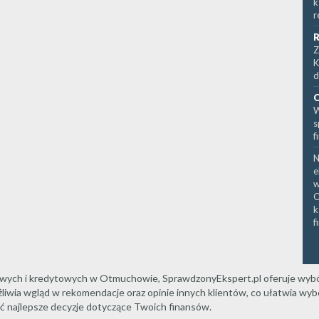
k
r
R
Z
K
d
O
W
s
f
N
e
w
O
k
f
owych i kredytowych w Otmuchowie, SprawdzonyEkspert.pl oferuje wybó
żliwia wgląd w rekomendacje oraz opinie innych klientów, co ułatwia wy
ąć najlepsze decyzje dotyczące Twoich finansów.