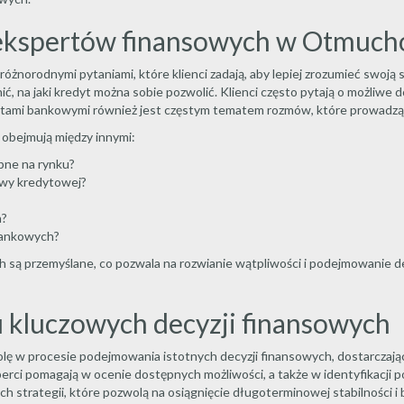
 ekspertów finansowych w Otmuc
óżnorodnymi pytaniami, które klienci zadają, aby lepiej zrozumieć swoją
ić, na jaki kredyt można sobie pozwolić. Klienci często pytają o możliwe 
ofertami bankowymi również jest częstym tematem rozmów, które prowadz
obejmują między innymi:
pne na rynku?
owy kredytowej?
a?
 bankowych?
są przemyślane, co pozwala na rozwianie wątpliwości i podejmowanie de
kluczowych decyzji finansowych
 w procesie podejmowania istotnych decyzji finansowych, dostarczając 
erci pomagają w ocenie dostępnych możliwości, a także w identyfikacji p
zych strategii, które pozwolą na osiągnięcie długoterminowej stabilności