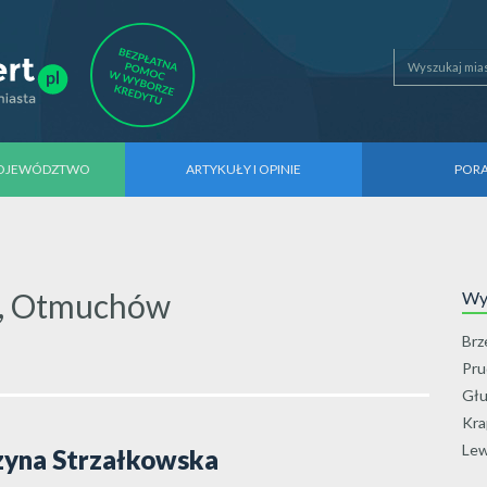
WOJEWÓDZTWO
ARTYKUŁY I OPINIE
POR
, Otmuchów
Wyb
Brz
Pru
Głu
Kra
Lew
zyna Strzałkowska