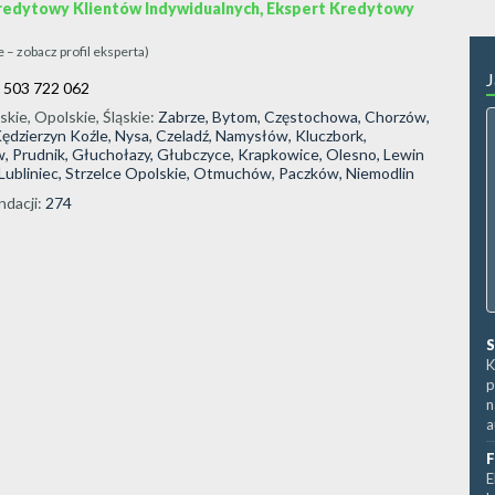
redytowy Klientów Indywidualnych, Ekspert Kredytowy
ie – zobacz profil eksperta)
J
:
503 722 062
skie
,
Opolskie
,
Śląskie
:
Zabrze, Bytom, Częstochowa, Chorzów,
ędzierzyn Koźle, Nysa, Czeladź, Namysłów, Kluczbork,
 Prudnik, Głuchołazy, Głubczyce, Krapkowice, Olesno, Lewin
 Lubliniec, Strzelce Opolskie, Otmuchów, Paczków, Niemodlin
dacji:
274
S
K
p
n
a
F
E