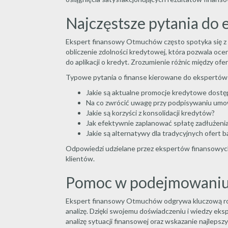
Najczęstsze pytania do
Ekspert finansowy Otmuchów często spotyka się z r
obliczenie zdolności kredytowej, która pozwala ocen
do aplikacji o kredyt. Zrozumienie różnic między 
Typowe pytania o finanse kierowane do ekspertów 
Jakie są aktualne promocje kredytowe dostę
Na co zwrócić uwagę przy podpisywaniu um
Jakie są korzyści z konsolidacji kredytów?
Jak efektywnie zaplanować spłatę zadłużeni
Jakie są alternatywy dla tradycyjnych ofert
Odpowiedzi udzielane przez ekspertów finansowych 
klientów.
Pomoc w podejmowaniu 
Ekspert finansowy Otmuchów odgrywa kluczową rolę
analizę. Dzięki swojemu doświadczeniu i wiedzy eksp
analizę sytuacji finansowej oraz wskazanie najleps