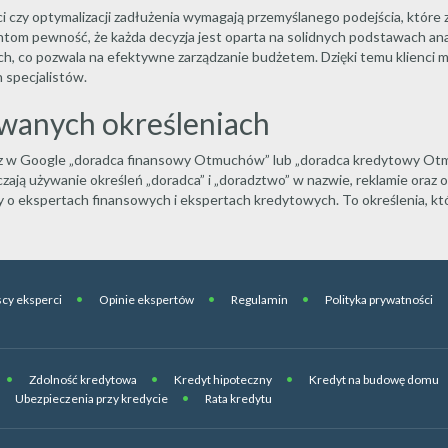
i czy optymalizacji zadłużenia wymagają przemyślanego podejścia, któr
ntom pewność, że każda decyzja jest oparta na solidnych podstawach ana
h, co pozwala na efektywne zarządzanie budżetem. Dzięki temu klienci
 specjalistów.
ywanych określeniach
esz w Google „doradca finansowy Otmuchów” lub „doradca kredytowy Otm
ają używanie określeń „doradca” i „doradztwo” w nazwie, reklamie oraz o
 o ekspertach finansowych i ekspertach kredytowych. To określenia, 
cy eksperci
Opinie ekspertów
Regulamin
Polityka prywatności
Zdolność kredytowa
Kredyt hipoteczny
Kredyt na budowę domu
Ubezpieczenia przy kredycie
Rata kredytu