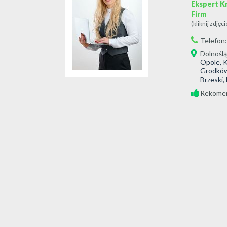
Ekspert K
Firm
(kliknij zdjęc
Telefon
Dolnoślą
Opole, K
Grodków,
Brzeski,
Rekomen