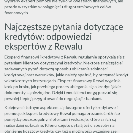
wybrany ekspert pomoże nie tylko w kwestiach finansowych, ale
przede wszystkim w osiągnięciu długoterminowych celów
finansowych.
Najczęstsze pytania dotyczące
kredytów: odpowiedzi
ekspertów z Rewalu
Eksperci finansowi i kredytowi z Rewalu regularnie spotykają się z
pytaniami klientów dotyczącymi kredytów. Niektóre z najczęściej
zadawanych pytań dotyczą sposobu obliczania zdolności
kredytowej oraz warunków, jakie należy spełnić, by otrzymać kredyt
w konkretnych instytucjach. Ekspert finansowy Rewal wyjaśnia
krok po kroku, jak przebiega proces ubiegania się o kredyt i jakie
dokumenty są niezbędne. Dzięki temu klienci mogą poczuć się
pewniej i lepiej przygotowani do negocjacji z bankami.
Kolejnym istotnym aspektem są dostępne oferty kredytowe i
promocje. Ekspert kredytowy Rewal pomaga zrozumieć różnice
pomiędzy poszczególnymi ofertami i wskazuje, które z nich są
najbardziej opłacalne. Klienci często pytają też o sposoby na
obniżenie kosztów kredytu czy też o możliwości wcześniejszej