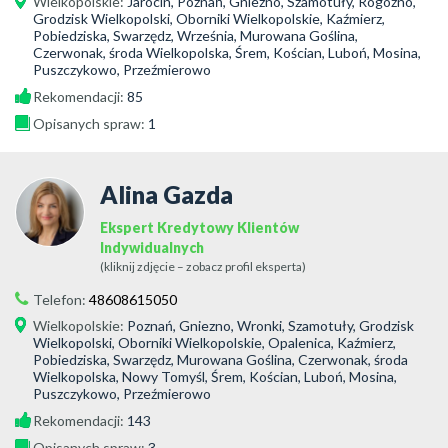
Wielkopolskie
:
Jarocin, Poznań, Gniezno, Szamotuły, Rogoźno,
Grodzisk Wielkopolski, Oborniki Wielkopolskie, Kaźmierz,
Pobiedziska, Swarzędz, Września, Murowana Goślina,
Czerwonak, środa Wielkopolska, Śrem, Kościan, Luboń, Mosina,
Puszczykowo, Przeźmierowo
Rekomendacji:
85
Opisanych spraw:
1
Alina Gazda
Ekspert Kredytowy Klientów
Indywidualnych
(kliknij zdjęcie – zobacz profil eksperta)
Telefon:
48608615050
Wielkopolskie
:
Poznań, Gniezno, Wronki, Szamotuły, Grodzisk
Wielkopolski, Oborniki Wielkopolskie, Opalenica, Kaźmierz,
Pobiedziska, Swarzędz, Murowana Goślina, Czerwonak, środa
Wielkopolska, Nowy Tomyśl, Śrem, Kościan, Luboń, Mosina,
Puszczykowo, Przeźmierowo
Rekomendacji:
143
Opisanych spraw:
3