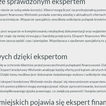
 ze sprawdzonym ekspertem
sie ze sobą wiele korzyści. Klienci mogą liczyć na profesjonalną pomo
kspert finansowy Wołomin posiada szeroką wiedzę o aktualnych ofertach 
orzystniejsze. Wsparcie specjalisty umożliwia uniknięcie pułapek kred
m jest wsparcie w kompletowaniu niezbędnej dokumentacji oraz wyjaśn
yt staje się mniej stresujący i bardziej przejrzysty. Ekspert finansowy 
ntom zaoszczędzić czas i pieniądze. Współpraca z zaufanym specjalistą to
wych dzięki ekspertom
lę w ochronie klientów przed powszechnymi pułapkami finansowymi. Dzięk
kspert kredytowy Wołomin analizuje każdą ofertę pod kątem ukrytych k
 Dzięki temu możliwe jest dokonanie świadomego wyboru i uniknięcie ni
j ekspert kredytowy Wołomin może okazać się nieocenionym wsparciem. Spe
Z ich pomocą klienci mogą wynegocjować niższe oprocentowanie, korzys
u skomplikowanego języka prawnego, co zwiększa pewność i bezpieczeńst
miejskich pojawia się ekspert fin