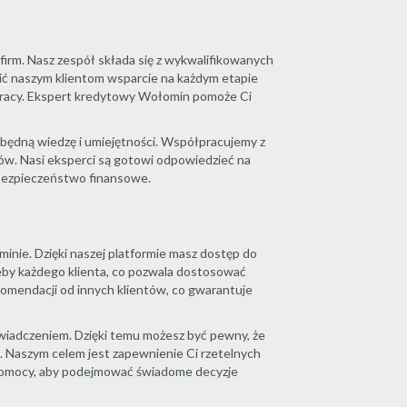
firm. Nasz zespół składa się z wykwalifikowanych
ić naszym klientom wsparcie na każdym etapie
 pracy. Ekspert kredytowy Wołomin pomoże Ci
będną wiedzę i umiejętności. Współpracujemy z
tów. Nasi eksperci są gotowi odpowiedzieć na
 bezpieczeństwo finansowe.
nie. Dzięki naszej platformie masz dostęp do
eby każdego klienta, co pozwala dostosować
ekomendacji od innych klientów, co gwarantuje
wiadczeniem. Dzięki temu możesz być pewny, że
. Naszym celem jest zapewnienie Ci rzetelnych
j pomocy, aby podejmować świadome decyzje