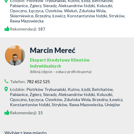
Łódzkie
:
Piotrków Trybunalski, Kutno, Łódź, Bełchatów,
Pabianice, Zgierz, Sieradz, Aleksandrów łódzki, Koluszki,
Opoczno, Łęczyca, Ozorków, Wieluń, Zduńska Wola,
Skierniewice, Brzeziny, Łowicz, Konstantynów łódzki, Stryków,
Rawa Mazowiecka
Rekomendacji:
187
Marcin Mereć
Ekspert Kredytowy Klientów
Indywidualnych
(kliknij zdjęcie – zobacz profil eksperta)
Telefon:
782 652 525
Łódzkie
:
Piotrków Trybunalski, Kutno, Łódź, Bełchatów,
Pabianice, Zgierz, Sieradz, Aleksandrów łódzki, Koluszki,
Opoczno, Łęczyca, Ozorków, Zduńska Wola, Brzeziny, Łowicz,
Konstantynów łódzki, Stryków, Rawa Mazowiecka, Uniejów
Rekomendacji:
15
Wybierz inne miasto