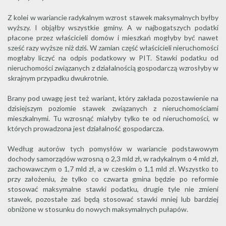
Z kolei w wariancie radykalnym wzrost stawek maksymalnych byłby
wyższy. I objąłby wszystkie gminy. A w najbogatszych podatki
płacone przez właścicieli domów i mieszkań mogłyby być nawet
sześć razy wyższe niż dziś. W zamian część właścicieli nieruchomości
mogłaby liczyć na odpis podatkowy w PIT. Stawki podatku od
nieruchomości związanych z działalnością gospodarczą wzrosłyby w
skrajnym przypadku dwukrotnie.
Brany pod uwagę jest też wariant, który zakłada pozostawienie na
dzisiejszym poziomie stawek związanych z nieruchomościami
mieszkalnymi. Tu wzrosnąć miałyby tylko te od nieruchomości, w
których prowadzona jest działalność gospodarcza.
Według autorów tych pomysłów w wariancie podstawowym
dochody samorządów wzrosną o 2,3 mld zł, w radykalnym o 4 mld zł,
zachowawczym o 1,7 mld zł, a w czeskim o 1,1 mld zł. Wszystko to
przy założeniu, że tylko co czwarta gmina będzie po reformie
stosować maksymalne stawki podatku, drugie tyle nie zmieni
stawek, pozostałe zaś będą stosować stawki mniej lub bardziej
obniżone w stosunku do nowych maksymalnych pułapów.