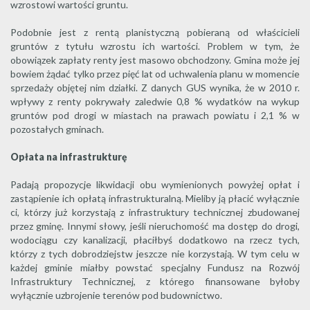
wzrostowi wartości gruntu.
Podobnie jest z rentą planistyczną pobieraną od właścicieli
gruntów z tytułu wzrostu ich wartości. Problem w tym, że
obowiązek zapłaty renty jest masowo obchodzony. Gmina może jej
bowiem żądać tylko przez pięć lat od uchwalenia planu w momencie
sprzedaży objętej nim działki. Z danych GUS wynika, że w 2010 r.
wpływy z renty pokrywały zaledwie 0,8 % wydatków na wykup
gruntów pod drogi w miastach na prawach powiatu i 2,1 % w
pozostałych gminach.
Opłata na infrastrukturę
Padają propozycje likwidacji obu wymienionych powyżej opłat i
zastąpienie ich opłatą infrastrukturalną. Mieliby ją płacić wyłącznie
ci, którzy już korzystają z infrastruktury technicznej zbudowanej
przez gminę. Innymi słowy, jeśli nieruchomość ma dostęp do drogi,
wodociągu czy kanalizacji, płaciłbyś dodatkowo na rzecz tych,
którzy z tych dobrodziejstw jeszcze nie korzystają. W tym celu w
każdej gminie miałby powstać specjalny Fundusz na Rozwój
Infrastruktury Technicznej, z którego finansowane byłoby
wyłącznie uzbrojenie terenów pod budownictwo.