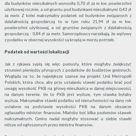
dla budynków mieszkalnych wynosiła 0,70 zł za m kw. powierzchni
użytkowej rocznie, a od gruntu pod budynkami mieszkalnymi 0,43 zł
za metr. Z kolei maksymalny podatek od budynków związanych z
działalnością gospodarczą to w tym roku 21,94 zł za m kw.
powierzchni użytkowej, a od gruntów związanych z działalnością
gospodarczą - 0,84 zł za metr. Samorządowcy narzekają, że wpływy
z podatku w obecnej wysokości są kroplą w morzu potrzeb.
Podatek od wartości lokalizacji
Jak z rękawa sypią się więc pomysły, które mogłyby zwiększyć
strumień pieniędzy płynących z podatków do budżetów gminnych.
Wygląda na to, że największe szanse ma projekt Unii Metropolii
Polskich, która chce, aby przy ustalaniu stawki podatku brać pod
uwagę wysokość PKB na głowę mieszkańca w danej miejscowości,
na danym terenie. Im to PKB jest wyższe, tym stawka byłaby
wyższa. Maksymalne stawki podatku od nieruchomości na dany rok
ustalone na podstawie wysokości PKB na danym obszarze
ogłaszałby minister finansów. Miałoby być kilka poziomów stawek
maksymalnych. Gminy nadal mogłyby stosować u siebie stawki
niższe od ogłoszonych przez ministra finansów.