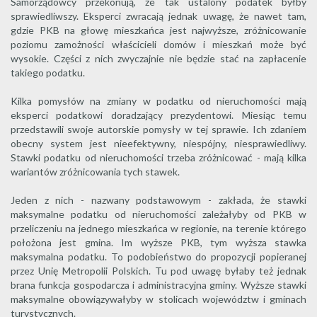
Samorządowcy przekonują, że tak ustalony podatek byłby
sprawiedliwszy. Eksperci zwracają jednak uwagę, że nawet tam,
gdzie PKB na głowę mieszkańca jest najwyższe, zróżnicowanie
poziomu zamożności właścicieli domów i mieszkań może być
wysokie. Części z nich zwyczajnie nie będzie stać na zapłacenie
takiego podatku.
Kilka pomysłów na zmiany w podatku od nieruchomości mają
eksperci podatkowi doradzający prezydentowi. Miesiąc temu
przedstawili swoje autorskie pomysły w tej sprawie. Ich zdaniem
obecny system jest nieefektywny, niespójny, niesprawiedliwy.
Stawki podatku od nieruchomości trzeba zróżnicować - mają kilka
wariantów zróżnicowania tych stawek.
Jeden z nich - nazwany podstawowym - zakłada, że stawki
maksymalne podatku od nieruchomości zależałyby od PKB w
przeliczeniu na jednego mieszkańca w regionie, na terenie którego
położona jest gmina. Im wyższe PKB, tym wyższa stawka
maksymalna podatku. To podobieństwo do propozycji popieranej
przez Unię Metropolii Polskich. Tu pod uwagę byłaby też jednak
brana funkcja gospodarcza i administracyjna gminy. Wyższe stawki
maksymalne obowiązywałyby w stolicach województw i gminach
turystycznych.