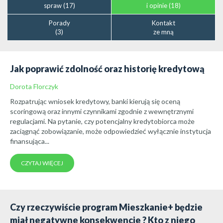
spraw (17)
i opinie (18)
Porady
Kontakt
(3)
ze mną
Jak poprawić zdolność oraz historię kredytową
Dorota Florczyk
Rozpatrując wniosek kredytowy, banki kierują się oceną
scoringową oraz innymi czynnikami zgodnie z wewnętrznymi
regulacjami. Na pytanie, czy potencjalny kredytobiorca może
zaciągnąć zobowiązanie, może odpowiedzieć wyłącznie instytucja
finansująca...
CZYTAJ WIĘCEJ
Czy rzeczywiście program Mieszkanie+ będzie
miał negatywne konsekwencje ? Kto z niego