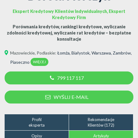
Ekspert Kredytowy Klientów Indywidualnych, Ekspert
Kredytowy Firm
Porównania kredytów, rankingi kredytowe, wyliczanie
zdolności kredytowej, wyliczanie rat kredytów – bezpłatne
konsultacje
Mazowieckie
,
Podlaskie
:
Łomża
,
Białystok
,
Warszawa
,
Zambrów
,
WIĘCEJ
Piaseczno
799 117 117
WYŚLIJ E-MAIL
Profil
Rekomendacje
eksperta
Klientów (172)
Opisy
Artykuły