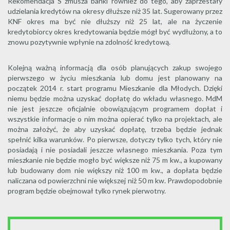
Rekomendacja S zmusza banki również do tego, aby zaprzestały
udzielania kredytów na okresy dłuższe niż 35 lat. Sugerowany przez
KNF okres ma być nie dłuższy niż 25 lat, ale na życzenie
kredytobiorcy okres kredytowania będzie mógł być wydłużony, a to
znowu pozytywnie wpłynie na zdolność kredytową.
Kolejną ważną informacją dla osób planujących zakup swojego
pierwszego w życiu mieszkania lub domu jest planowany na
początek 2014 r. start programu Mieszkanie dla Młodych. Dzięki
niemu będzie można uzyskać dopłatę do wkładu własnego. MdM
nie jest jeszcze oficjalnie obowiązującym programem dopłat i
wszystkie informacje o nim można opierać tylko na projektach, ale
można założyć, że aby uzyskać dopłatę, trzeba będzie jednak
spełnić kilka warunków. Po pierwsze, dotyczy tylko tych, który nie
posiadają i nie posiadali jeszcze własnego mieszkania. Poza tym
mieszkanie nie będzie mogło być większe niż 75 m kw., a kupowany
lub budowany dom nie większy niż 100 m kw., a dopłata będzie
naliczana od powierzchni nie większej niż 50 m kw. Prawdopodobnie
program będzie obejmował tylko rynek pierwotny.