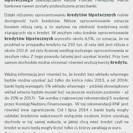
bankowe nawet zostały podwyższone przez banki.
Dzięki niższemu oprocentowaniu
kredytów hipotecznych
rośnie
dostępność tych kredytów. Niższe oprocentowanie oznacza
bowiem niższą ratę, a to wpływa na zdolność kredytową osób
starających się o kredyt. W zeszłym roku średnie oprocentowanie
kredytów hipotecznych
wynosiło około 6,5%, co oznacza, że na
przykład w przypadku kredytu na 250 tys. zł rata dziś jest niższa o
około 250 zł od raty liczonej według wyższego oprocentowania w
zeszłym roku. Z tego powodu łatwiej jest uzyskać kredyt. Przy tym
samym dochodzie można otrzymać również wyższą kwotę
kredytu.
Ważną informacją jest również to, że kredyt bez wkładu własnego
będzie można uzyskać już tylko do końca roku 2013, a od 2014r.
banki będą wymagały 5% wkładu własnego – później obowiązkowy
wkład własny będzie musiał być na jeszcze wyższym poziomie – aż
do 20% w 2017r. Tak wynika z najnowszej rekomendacji S wydanej
przez Komisję Nadzoru Finansowego. W tej rekomendacji KNF jest
również inne ograniczenie. Od l lipca 2014 r. banki będą mogły
udzielać kredytów walutowych wyłącznie osobom, które uzyskują
dochody w tej samej walucie, w jakiej chcą mieć kredyt czyli na
kredyt w euro będą mogły liczyć tylko ci, którzy zarabiają w euro.