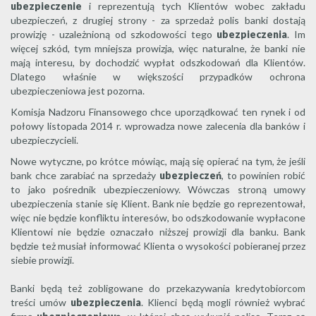
ubezpieczenie
i reprezentują tych Klientów wobec zakładu
ubezpieczeń, z drugiej strony - za sprzedaż polis banki dostają
prowizję - uzależnioną od szkodowości tego
ubezpieczenia
. Im
więcej szkód, tym mniejsza prowizja, więc naturalne, że banki nie
mają interesu, by dochodzić wypłat odszkodowań dla Klientów.
Dlatego właśnie w większości przypadków ochrona
ubezpieczeniowa jest pozorna.
Komisja Nadzoru Finansowego chce uporządkować ten rynek i od
połowy listopada 2014 r. wprowadza nowe zalecenia dla banków i
ubezpieczycieli.
Nowe wytyczne, po krótce mówiąc, mają się opierać na tym, że jeśli
bank chce zarabiać na sprzedaży
ubezpieczeń
, to powinien robić
to jako pośrednik ubezpieczeniowy. Wówczas stroną umowy
ubezpieczenia stanie się Klient. Bank nie będzie go reprezentował,
więc nie będzie konfliktu interesów, bo odszkodowanie wypłacone
Klientowi nie będzie oznaczało niższej prowizji dla banku. Bank
będzie też musiał informować Klienta o wysokości pobieranej przez
siebie prowizji.
Banki będą też zobligowane do przekazywania kredytobiorcom
treści umów
ubezpieczenia
. Klienci będą mogli również wybrać