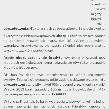
Klientom
, należą
między
innymi
różne
ubezpieczenia
. Niektóre z nich są obowiązkowe, inne dobrowolne.
Skorzystanie z nieobowiązkowych u
bezpieczeń
to czasami szansa
na obniżenie prowizji lub marży, czy też ogólne poprawienie
warunków kredytowania, ale często również nieproporcjonalnie
wysoki koszt, który ponosi Klient.
Drogie
ubezpieczenia do kredytu
występują zazwyczaj przy
kredytach gotówkowych, jednak zdarzają się również w przypadku
kredytów hipotecznych.
Dla banków dodatkowe ubezpieczenia to źródło ogromnych
zysków. Zdarzają się sytuacje, gdzie zyski uzyskiwane przez banki z
ubezpieczeń
stanowiły nawet 95% płaconej przez Klienta składki.
W roku 2013 banki sprzedały 10,5 mln polis indywidualnych i 467
tys. ubezpieczeń grupowych za
19 mld zł.
W tej chwili jest tak, że banki występują w podwójnej roli - z jednej
strony zawierają na rachunek swoich Klientów umowę o