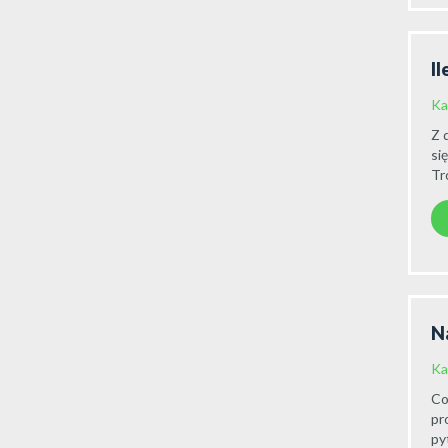
Il
Ka
Z 
si
Tr
N
Ka
Co
pr
py