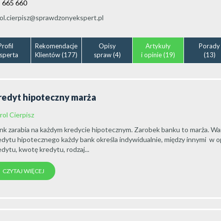
 665 660
ol.cierpisz@sprawdzonyekspert.pl
Profil
Rekomendacje
Opisy
Artykuły
Porady
sperta
Klientów (177)
spraw (4)
i opinie (19)
(13)
redyt hipoteczny marża
rol Cierpisz
nk zarabia na każdym kredycie hipotecznym. Zarobek banku to marża. Wa
edytu hipotecznego każdy bank określa indywidualnie, między innymi w op
edytu, kwotę kredytu, rodzaj...
CZYTAJ WIĘCEJ