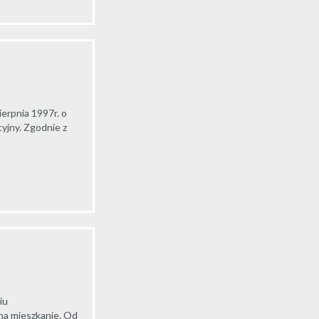
erpnia 1997r. o
yjny. Zgodnie z
iu
na mieszkanie. Od