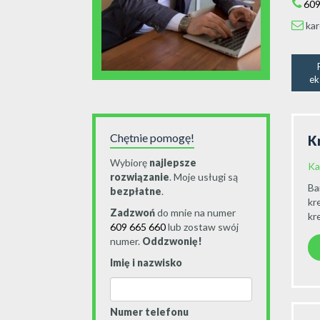
609
kar
ek
Chętnie pomogę!
K
Wybiorę
najlepsze
Ka
rozwiązanie
. Moje usługi są
Ba
bezpłatne
.
kr
Zadzwoń
do mnie na numer
kr
609 665 660
lub zostaw swój
numer.
Oddzwonię!
Imię i nazwisko
Numer telefonu