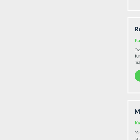
R
Ka
Dz
fu
ni
M
Ka
Mi
kr