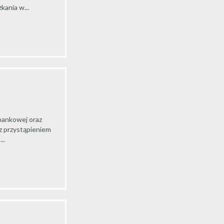
kania w...
bankowej oraz
 z przystąpieniem
..