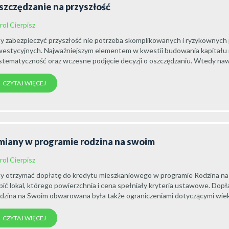
szczędzanie na przyszłość
rol Cierpisz
y zabezpieczyć przyszłość nie potrzeba skomplikowanych i ryzykownyc
westycyjnych. Najważniejszym elementem w kwestii budowania kapitału n
stematyczność oraz wczesne podjęcie decyzji o oszczędzaniu. Wtedy naw
CZYTAJ WIĘCEJ
miany w programie rodzina na swoim
rol Cierpisz
y otrzymać dopłatę do kredytu mieszkaniowego w programie Rodzina na
pić lokal, którego powierzchnia i cena spełniały kryteria ustawowe. Dop
dzina na Swoim obwarowana była także ograniczeniami dotyczącymi wiek
CZYTAJ WIĘCEJ