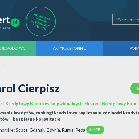
WOJEWÓDZTWO
ARTYKUŁY I OPINIE
POR
inie
rol Cierpisz
rt Kredytowy Klientów Indywidualnych, Ekspert Kredytowy Firm
nania kredytów, rankingi kredytowe, wyliczanie zdolności kredyto
tów – bezpłatne konsultacje
WIĘCEJ
orskie
:
Sopot
,
Gdańsk
,
Gdynia
,
Rumia
,
Reda