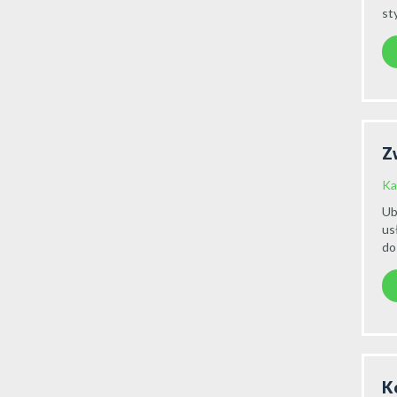
st
Z
Ka
Ub
us
do
K