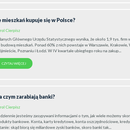
e mieszkań kupuje się w Polsce?
rol Cierpisz
danych Głównego Urzędu Statystycznego wynika, że około 1,9 tys. firm 
ę budową mieszkań. Ponad 60% z nich powstaje w Warszawie, Krakowie,
ójmieście, Poznaniu i Łodzi. W IV kwartale ubiegłego roku na zakup...
CZYTAJ WIĘCEJ
a czym zarabiają banki?
rol Cierpisz
dziennie jesteśmy zasypywani informacjami o tym, jak wiele możemy sko
odukty bankowe. Konta, karty kredytowe, konta oszczędnościowe, kredy
tanie: skąd biorą się miliardowe zyski banków, skoro banki tak...