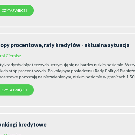
CZYTAJ WIĘCEJ
topy procentowe, raty kredytów - aktualna sytuacja
rol Cierpisz
ty kredytów hipotecznych utrzymują się na bardzo niskim poziomie. Wsz
skich stóp procentowych. Po kolejnym posiedzeniu Rady Polityki Pienięż
ocentowe pozostają na niezmienionym, niskim poziomie w granicach 1,50.
CZYTAJ WIĘCEJ
ankingi kredytowe