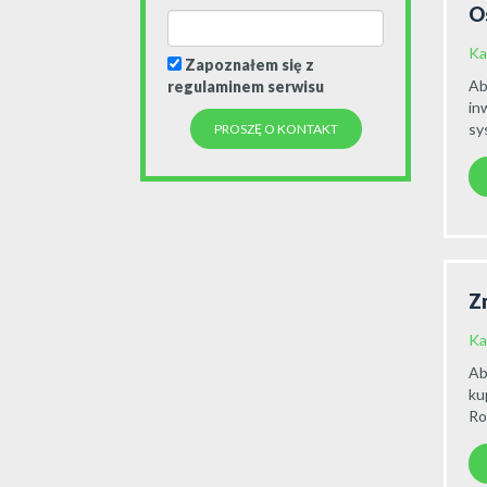
O
Ka
Zapoznałem się z
Ab
regulaminem serwisu
in
sy
Z
Ka
Ab
ku
Ro