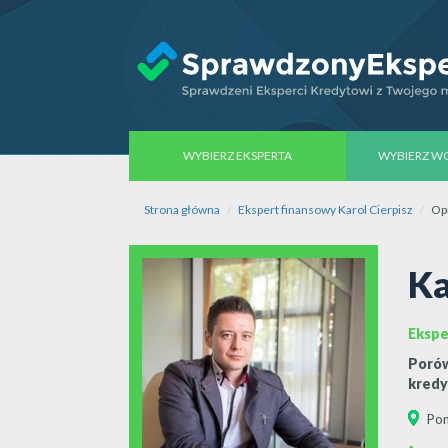
WYBIERZ EKSPERTA
WYBIERZ 
Strona główna
Ekspert finansowy Karol Cierpisz
Op
Ka
Ekspe
Porów
kredy
Pom