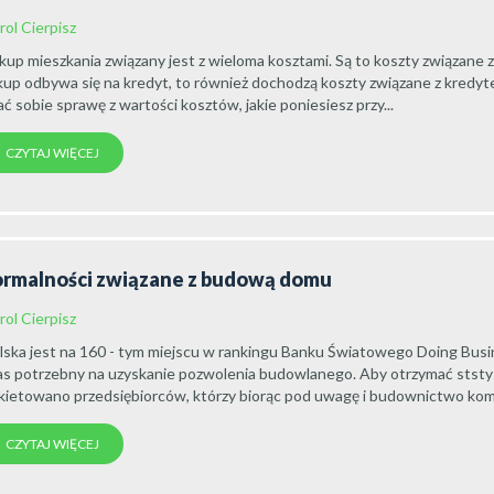
rol Cierpisz
kup mieszkania związany jest z wieloma kosztami. Są to koszty związane z t
kup odbywa się na kredyt, to również dochodzą koszty związane z kredyt
ać sobie sprawę z wartości kosztów, jakie poniesiesz przy...
CZYTAJ WIĘCEJ
ormalności związane z budową domu
rol Cierpisz
lska jest na 160 - tym miejscu w rankingu Banku Światowego Doing Busi
as potrzebny na uzyskanie pozwolenia budowlanego. Aby otrzymać ststy
kietowano przedsiębiorców, którzy biorąc pod uwagę i budownictwo komer
CZYTAJ WIĘCEJ