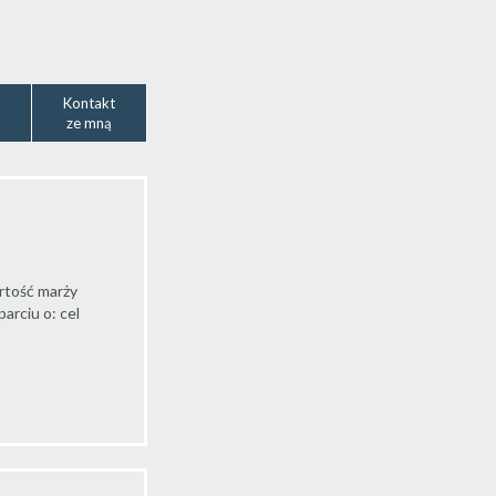
Kontakt
ze mną
rtość marży
arciu o: cel