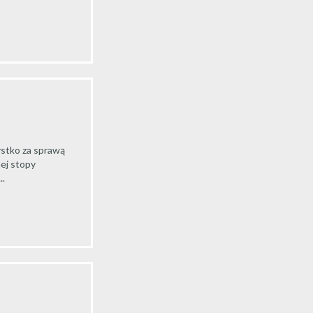
ystko za sprawą
nej stopy
..