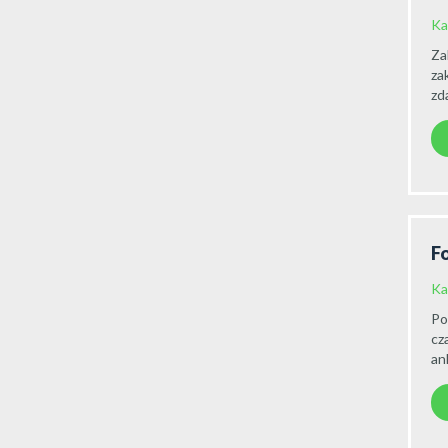
Ka
Za
za
zd
F
Ka
Po
cz
an