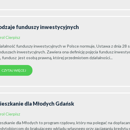
odzaje funduszy inwestycyjnych
rol Cierpisz
iałalność funduszy inwestycyjnych w Polsce normuje, Ustawa z dnia 28 si
nduszach inwestycyjnych. Zawiera ona definicję pojęcia fundusz inwestyc
ą, fundusz jest osobą prawną, której przedmiotem działalności...
CZYTAJ WIĘCEJ
ieszkanie dla Młodych Gdańsk
rol Cierpisz
eszkanie dla Młodych to program rządowy, który ma polegać na dopłacan
edytobiorcom do brakującego wkładu własnego przy zaciąganiu kredytu 