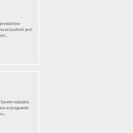
h produktów
a przyszłość jest
et...
 Swoim należało
łata w programie
u...