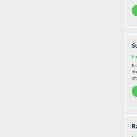
S
Ka
Ra
ni
pr
R