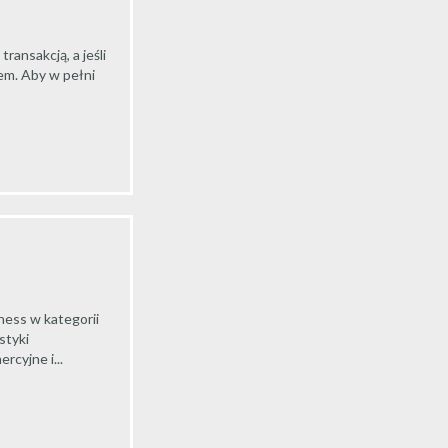
ransakcją, a jeśli
em. Aby w pełni
ness w kategorii
styki
cyjne i...