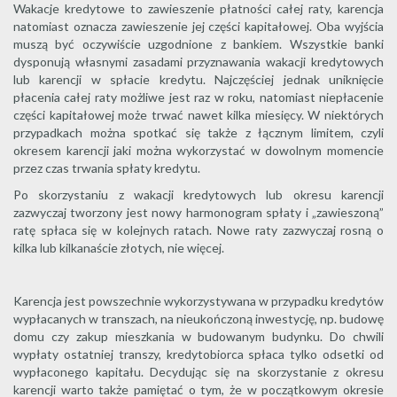
Wakacje kredytowe to zawieszenie płatności całej raty, karencja
natomiast oznacza zawieszenie jej części kapitałowej. Oba wyjścia
muszą być oczywiście uzgodnione z bankiem. Wszystkie banki
dysponują własnymi zasadami przyznawania wakacji kredytowych
lub karencji w spłacie kredytu. Najczęściej jednak uniknięcie
płacenia całej raty możliwe jest raz w roku, natomiast niepłacenie
części kapitałowej może trwać nawet kilka miesięcy. W niektórych
przypadkach można spotkać się także z łącznym limitem, czyli
okresem karencji jaki można wykorzystać w dowolnym momencie
przez czas trwania spłaty kredytu.
Po skorzystaniu z wakacji kredytowych lub okresu karencji
zazwyczaj tworzony jest nowy harmonogram spłaty i „zawieszoną”
ratę spłaca się w kolejnych ratach. Nowe raty zazwyczaj rosną o
kilka lub kilkanaście złotych, nie więcej.
Karencja jest powszechnie wykorzystywana w przypadku kredytów
wypłacanych w transzach, na nieukończoną inwestycję, np. budowę
domu czy zakup mieszkania w budowanym budynku. Do chwili
wypłaty ostatniej transzy, kredytobiorca spłaca tylko odsetki od
wypłaconego kapitału. Decydując się na skorzystanie z okresu
karencji warto także pamiętać o tym, że w początkowym okresie