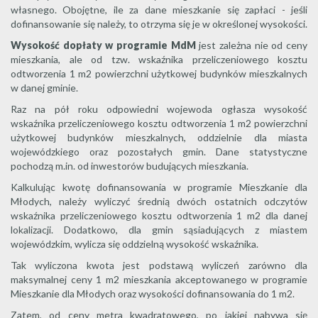
własnego. Obojętne, ile za dane mieszkanie się zapłaci - jeśli
dofinansowanie się należy, to otrzyma się je w określonej wysokości.
Wysokość dopłaty w programie MdM
jest zależna nie od ceny
mieszkania, ale od tzw. wskaźnika przeliczeniowego kosztu
odtworzenia 1 m2 powierzchni użytkowej budynków mieszkalnych
w danej gminie.
Raz na pół roku odpowiedni wojewoda ogłasza wysokość
wskaźnika przeliczeniowego kosztu odtworzenia 1 m2 powierzchni
użytkowej budynków mieszkalnych, oddzielnie dla miasta
wojewódzkiego oraz pozostałych gmin. Dane statystyczne
pochodzą m.in. od inwestorów budujących mieszkania.
Kalkulując kwotę dofinansowania w programie Mieszkanie dla
Młodych, należy wyliczyć średnią dwóch ostatnich odczytów
wskaźnika przeliczeniowego kosztu odtworzenia 1 m2 dla danej
lokalizacji. Dodatkowo, dla gmin sąsiadujących z miastem
wojewódzkim, wylicza się oddzielną wysokość wskaźnika.
Tak wyliczona kwota jest podstawą wyliczeń zarówno dla
maksymalnej ceny 1 m2 mieszkania akceptowanego w programie
Mieszkanie dla Młodych oraz wysokości dofinansowania do 1 m2.
Zatem, od ceny metra kwadratowego, po jakiej nabywa się