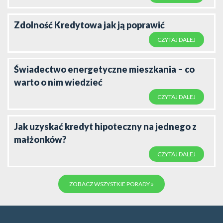
Zdolność Kredytowa jak ją poprawić
CZYTAJ DALEJ
Świadectwo energetyczne mieszkania – co
warto o nim wiedzieć
CZYTAJ DALEJ
Jak uzyskać kredyt hipoteczny na jednego z
małżonków?
CZYTAJ DALEJ
ZOBACZ WSZYSTKIE PORADY »