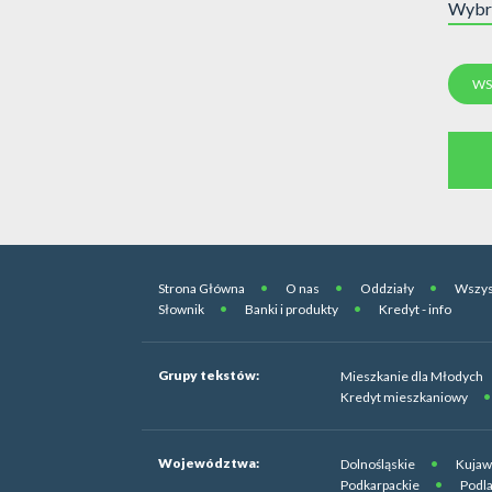
Wybr
WS
Strona Główna
O nas
Oddziały
Wszys
Słownik
Banki i produkty
Kredyt - info
Grupy tekstów:
Mieszkanie dla Młodych
Kredyt mieszkaniowy
Województwa:
Dolnośląskie
Kujaw
Podkarpackie
Podla