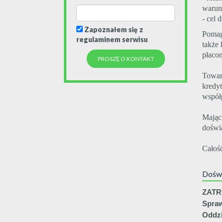
waru
- cel 
Zapoznałem się z
Pomag
regulaminem serwisu
także
płacon
Towar
kredy
współ
Mając
doświ
Całość
Dośw
ZATR
Spraw
Oddzi