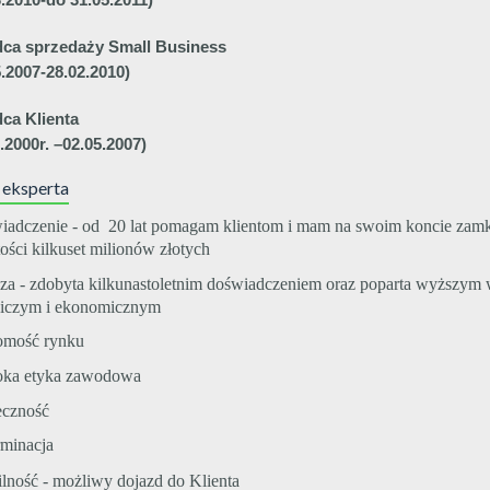
ca sprzedaży Small Business
5.2007-28.02.2010)
ca Klienta
1.2000r. –02.05.2007)
 eksperta
wiadczenie - od 20 lat pomagam klientom i mam na swoim koncie zamk
ości kilkuset milionów złotych
dza - zdobyta kilkunastoletnim doświadczeniem oraz poparta wyższym
iczym i ekonomicznym
jomość rynku
oka etyka zawodowa
eczność
rminacja
ilność - możliwy dojazd do Klienta