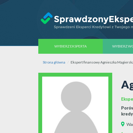
WYBIERZ EKSPERTA
WYBIERZ 
Strona główna
Ekspert finansowy Agnieszka Magiersk
Ag
Ekspe
Porów
kredy
War