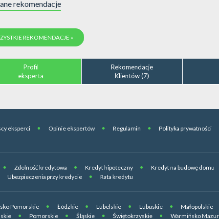
ane rekomendacje
ZYSTKIE REKOMENDACJE »
Profil
Rekomendacje
eksperta
Klientów (7)
cy eksperci
Opinie ekspertów
Regulamin
Polityka prywatności
Zdolność kredytowa
Kredyt hipoteczny
Kredyt na budowę domu
Ubezpieczenia przy kredycie
Rata kredytu
sko Pomorskie
Łódzkie
Lubelskie
Lubuskie
Małopolskie
skie
Pomorskie
Śląskie
Świętokrzyskie
Warmińsko Mazur