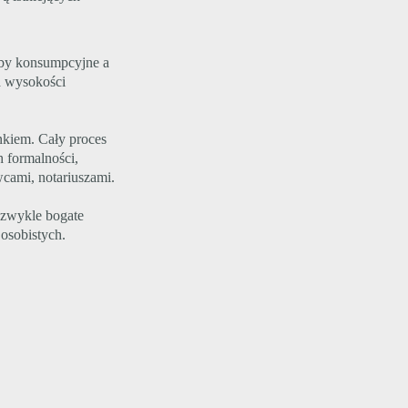
by konsumpcyjne a
a wysokości
nkiem. Cały proces
 formalności,
cami, notariuszami.
ezwykle bogate
osobistych.