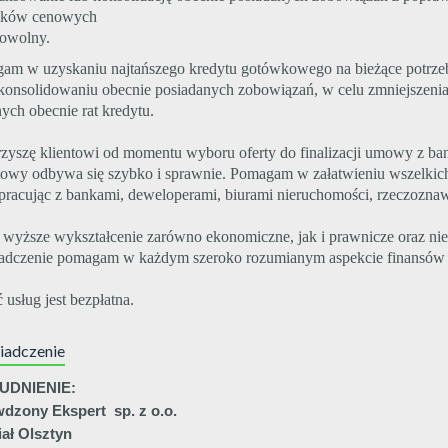
nków cenowych
dowolny.
am w uzyskaniu najtańszego kredytu gotówkowego na bieżące potrze
 konsolidowaniu obecnie posiadanych zobowiązań, w celu zmniejszeni
ych obecnie rat kredytu.
zyszę klientowi od momentu wyboru oferty do finalizacji umowy z ba
towy odbywa się szybko i sprawnie. Pomagam w załatwieniu wszelkich
pracując z bankami, deweloperami, biurami nieruchomości, rzeczoznaw
 wyższe wykształcenie zarówno ekonomiczne, jak i prawnicze oraz ni
adczenie pomagam w każdym szeroko rozumianym aspekcie finansów 
 usług jest bezpłatna.
iadczenie
UDNIENIE:
dzony Ekspert sp. z o.o.
ał Olsztyn