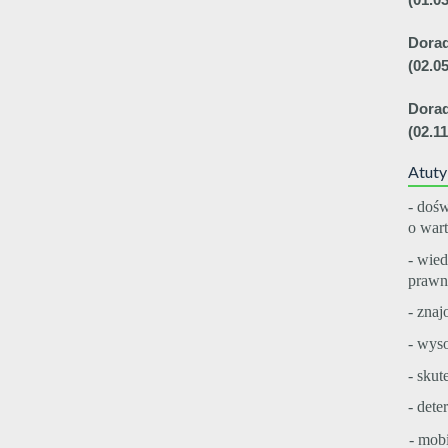
Dorad
(02.0
Dorad
(02.1
Atuty
- doś
o wart
- wie
prawn
- zna
- wys
- skut
- dete
- mob