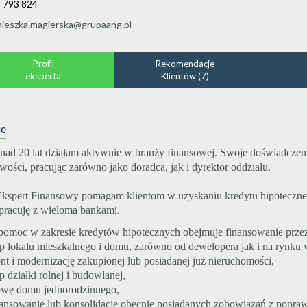
 793 824
nieszka.magierska@grupaang.pl
Profil
Rekomendacje
eksperta
Klientów (7)
ie
nad 20 lat działam aktywnie w branży finansowej. Swoje doświadcze
ości, pracując zarówno jako doradca, jak i dyrektor oddziału.
Ekspert Finansowy pomagam klientom w uzyskaniu kredytu hipoteczn
pracuję z wieloma bankami.
pomoc w zakresie kredytów hipotecznych obejmuje finansowanie prze
up lokalu mieszkalnego i domu, zarówno od dewelopera jak i na rynku
nt i modernizację zakupionej lub posiadanej już nieruchomości,
p działki rolnej i budowlanej,
owę domu jednorodzinnego,
nansowanie lub konsolidację obecnie posiadanych zobowiązań z popraw