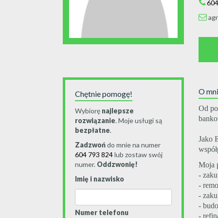
604
ag
O mn
Chętnie pomogę!
Od po
Wybiorę
najlepsze
bankow
rozwiązanie
. Moje usługi są
bezpłatne
.
Jako 
Zadzwoń
do mnie na numer
współ
604 793 824
lub zostaw swój
numer.
Oddzwonię!
Moja 
- zak
Imię i nazwisko
- remo
- zaku
- bud
Numer telefonu
- refi