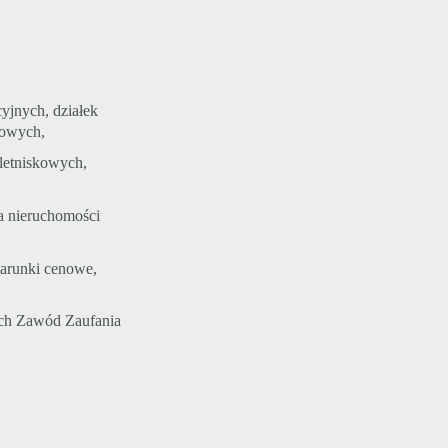
yjnych, działek
kowych,
letniskowych,
na nieruchomości
warunki cenowe,
ych Zawód Zaufania