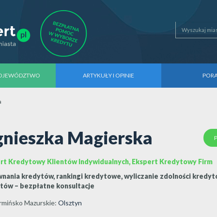
WOJEWÓDZTWO
ARTYKUŁY I OPINIE
POR
a
nieszka Magierska
rt Kredytowy Klientów Indywidualnych, Ekspert Kredytowy Firm
nania kredytów, rankingi kredytowe, wyliczanie zdolności kredyto
tów – bezpłatne konsultacje
mińsko Mazurskie
:
Olsztyn