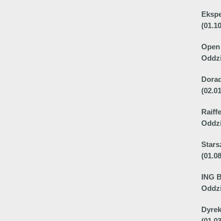
Ekspe
(01.1
Open
Oddzi
Dora
(02.0
Raiff
Oddzi
Stars
(01.0
ING B
Oddzi
Dyrek
(01.0