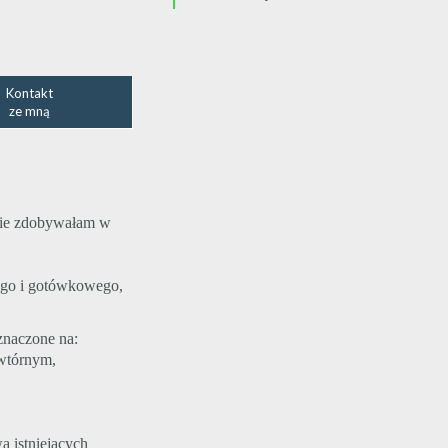
Kontakt
ze mną
nie zdobywałam w
ego i gotówkowego,
znaczone na:
 wtórnym,
ą istniejących