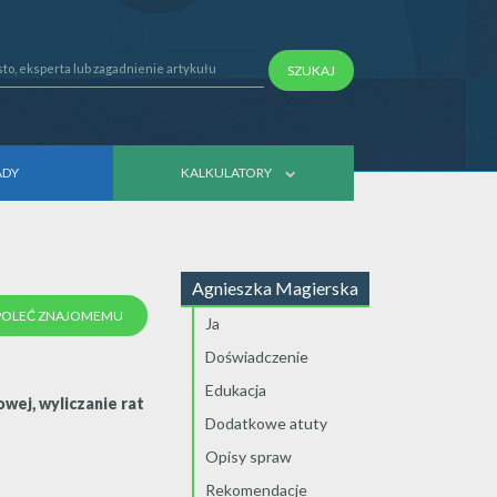
SZUKAJ
ADY
KALKULATORY
Agnieszka Magierska
POLEĆ ZNAJOMEMU
Ja
Doświadczenie
Edukacja
wej, wyliczanie rat
Dodatkowe atuty
Opisy spraw
Rekomendacje