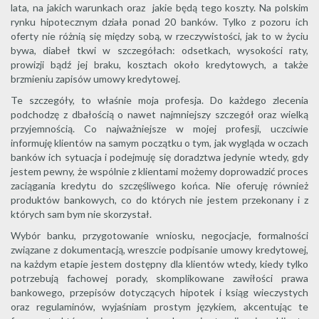
lata, na jakich warunkach oraz jakie będą tego koszty. Na polskim
rynku hipotecznym działa ponad 20 banków. Tylko z pozoru ich
oferty nie różnią się między sobą, w rzeczywistości, jak to w życiu
bywa, diabeł tkwi w szczegółach: odsetkach, wysokości raty,
prowizji bądź jej braku, kosztach około kredytowych, a także
brzmieniu zapisów umowy kredytowej.
Te szczegóły, to właśnie moja profesja. Do każdego zlecenia
podchodzę z dbałością o nawet najmniejszy szczegół oraz wielką
przyjemnością. Co najważniejsze w mojej profesji, uczciwie
informuję klientów na samym początku o tym, jak wygląda w oczach
banków ich sytuacja i podejmuję się doradztwa jedynie wtedy, gdy
jestem pewny, że wspólnie z klientami możemy doprowadzić proces
zaciągania kredytu do szczęśliwego końca. Nie oferuję również
produktów bankowych, co do których nie jestem przekonany i z
których sam bym nie skorzystał.
Wybór banku, przygotowanie wniosku, negocjacje, formalności
związane z dokumentacją, wreszcie podpisanie umowy kredytowej,
na każdym etapie jestem dostępny dla klientów wtedy, kiedy tylko
potrzebują fachowej porady, skomplikowane zawiłości prawa
bankowego, przepisów dotyczących hipotek i ksiąg wieczystych
oraz regulaminów, wyjaśniam prostym językiem, akcentując te