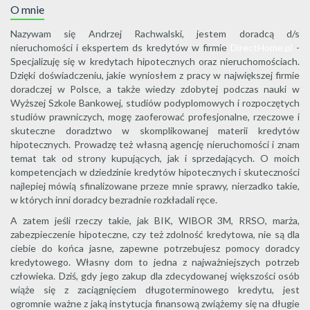
O mnie
Nazywam się Andrzej Rachwalski, jestem doradcą d/s
nieruchomości i ekspertem ds kredytów w firmie
DirectHome.pl
-
Specjalizuję się w kredytach hipotecznych oraz nieruchomościach.
Dzięki doświadczeniu, jakie wyniosłem z pracy w największej firmie
doradczej w Polsce, a także wiedzy zdobytej podczas nauki w
Wyższej Szkole Bankowej, studiów podyplomowych i rozpoczętych
studiów prawniczych, mogę zaoferować profesjonalne, rzeczowe i
skuteczne doradztwo w skomplikowanej materii kredytów
hipotecznych. Prowadzę też własną agencję nieruchomości i znam
temat tak od strony kupujących, jak i sprzedających. O moich
kompetencjach w dziedzinie kredytów hipotecznych i skuteczności
najlepiej mówią sfinalizowane przeze mnie sprawy, nierzadko takie,
w których inni doradcy bezradnie rozkładali ręce.
A zatem jeśli rzeczy takie, jak BIK, WIBOR 3M, RRSO, marża,
zabezpieczenie hipoteczne, czy też zdolność kredytowa, nie są dla
ciebie do końca jasne, zapewne potrzebujesz pomocy doradcy
kredytowego. Własny dom to jedna z najważniejszych potrzeb
człowieka. Dziś, gdy jego zakup dla zdecydowanej większości osób
wiąże się z zaciągnięciem długoterminowego kredytu, jest
ogromnie ważne z jaką instytucja finansową zwiążemy się na długie