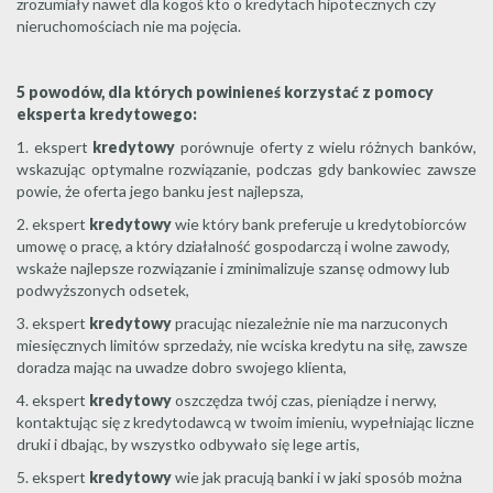
zrozumiały nawet dla kogoś kto o kredytach hipotecznych czy
nieruchomościach nie ma pojęcia.
5 powodów, dla których powinieneś korzystać z pomocy
eksperta kredytowego:
1. ekspert
kredytowy
porównuje oferty z wielu różnych banków,
wskazując optymalne rozwiązanie, podczas gdy bankowiec zawsze
powie, że oferta jego banku jest najlepsza,
2. ekspert
kredytowy
wie który bank preferuje u kredytobiorców
umowę o pracę, a który działalność gospodarczą i wolne zawody,
wskaże najlepsze rozwiązanie i zminimalizuje szansę odmowy lub
podwyższonych odsetek,
3. ekspert
kredytowy
pracując niezależnie nie ma narzuconych
miesięcznych limitów sprzedaży, nie wciska kredytu na siłę, zawsze
doradza mając na uwadze dobro swojego klienta,
4. ekspert
kredytowy
oszczędza twój czas, pieniądze i nerwy,
kontaktując się z kredytodawcą w twoim imieniu, wypełniając liczne
druki i dbając, by wszystko odbywało się lege artis,
5. ekspert
kredytowy
wie jak pracują banki i w jaki sposób można