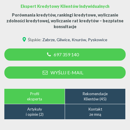
Ekspert Kredytowy Klientów Indywidualnych
Porównania kredytów, rankingi kredytowe, wyliczanie
zdolności kredytowej, wyliczanie rat kredytów – bezpłatne
konsultacje
Śląskie
:
Zabrze
,
Gliwice
,
Knurów
,
Pyskowice
697 359 140
WYŚLIJ E-MAIL
Profil
Rekomendacje
eksperta
Klientów (45)
Artykuły
Kontakt
i opinie (2)
ze mną