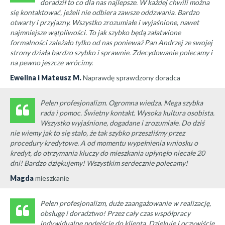
doradził to co dla nas najlepsze. W każdej chwili można
się kontaktować, jeżeli nie odbiera zawsze oddzwania. Bardzo
otwarty i przyjazny. Wszystko zrozumiałe i wyjaśnione, nawet
najmniejsze wątpliwości. To jak szybko będą załatwione
formalności zależało tylko od nas ponieważ Pan Andrzej ze swojej
strony działa bardzo szybko i sprawnie. Zdecydowanie polecamy i
na pewno jeszcze wrócimy.
Ewelina i Mateusz M.
Naprawdę sprawdzony doradca
Pełen profesjonalizm. Ogromna wiedza. Mega szybka
rada i pomoc. Świetny kontakt. Wysoka kultura osobista.
Wszystko wyjaśnione, dogadane i zrozumiałe. Do dziś
nie wiemy jak to się stało, że tak szybko przeszliśmy przez
procedury kredytowe. A od momentu wypełnienia wniosku o
kredyt, do otrzymania kluczy do mieszkania upłynęło niecałe 20
dni! Bardzo dziękujemy! Wszystkim serdecznie polecamy!
Magda
mieszkanie
Pełen profesjonalizm, duże zaangażowanie w realizację,
obsługę i doradztwo! Przez cały czas współpracy
indywidualne podejście do klienta. Dziękuję i oczywiście