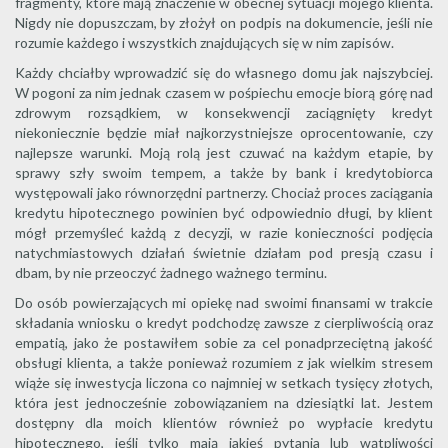
fragmenty, które mają znaczenie w obecnej sytuacji mojego klienta.
Nigdy nie dopuszczam, by złożył on podpis na dokumencie, jeśli nie
rozumie każdego i wszystkich znajdujących się w nim zapisów.
Każdy chciałby wprowadzić się do własnego domu jak najszybciej.
W pogoni za nim jednak czasem w pośpiechu emocje biorą górę nad
zdrowym rozsądkiem, w konsekwencji zaciągnięty kredyt
niekoniecznie będzie miał najkorzystniejsze oprocentowanie, czy
najlepsze warunki. Moją rolą jest czuwać na każdym etapie, by
sprawy szły swoim tempem, a także by bank i kredytobiorca
występowali jako równorzędni partnerzy. Chociaż proces zaciągania
kredytu hipotecznego powinien być odpowiednio długi, by klient
mógł przemyśleć każdą z decyzji, w razie konieczności podjęcia
natychmiastowych działań świetnie działam pod presją czasu i
dbam, by nie przeoczyć żadnego ważnego terminu.
Do osób powierzających mi opiekę nad swoimi finansami w trakcie
składania wniosku o kredyt podchodzę zawsze z cierpliwością oraz
empatią, jako że postawiłem sobie za cel ponadprzeciętną jakość
obsługi klienta, a także ponieważ rozumiem z jak wielkim stresem
wiąże się inwestycja liczona co najmniej w setkach tysięcy złotych,
która jest jednocześnie zobowiązaniem na dziesiątki lat. Jestem
dostępny dla moich klientów również po wypłacie kredytu
hipotecznego, jeśli tylko mają jakieś pytania lub wątpliwości