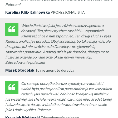
Polecam!
Karolina Klik-Kalinowska
PROFESJONALISTA
Wiecie Państwo jaka jest różnica między agentem a
doradcą? Ten pierwszy chce zarobić i.... zapomnieć!
Klient też chce o nim zapomnieć. Ten drugi słucha i pyta
Klienta, analizuje i doradza. Obaj sprzedają, bo taka mają role, ale
do agenta już nie wrócisz a do Doradcy z przyjemnością
zadzwonisz ponownie! Andrzej działa jak doradca, dlatego może
liczyć że przyjdę po radę przy okazji nowej inwestycji.
Zdecydowanie polecam!
Marek Stodolak
To nie agent to doradca
Od samego początku bardzo sympatyczny kontakt i
widać było profesjonalizm pana Andrzeja we wszystkich
radach, jaki nam dawał. Zdolność kredytową mieliśmy
już wcześniej, ale chciałem sprawdzić, czy mogę mieć kredyt taniej
i okazało się, że da się, w dodatku nie kosztowało mnie to wcale
jakoś dużo wysiłku. Polecam.
Krzysiek Wojtarski
Zdecydowanie polecam