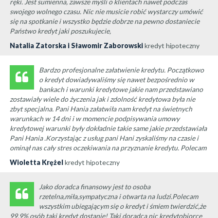
ręki. Jest sumienna, zawsze myśli o klientach nawet podczas
swojego wolnego czasu. Nic nie musicie robić wystarczy umówić
się na spotkanie i wszystko będzie dobrze na pewno dostaniecie
Państwo kredyt jaki poszukujecie,
Natalia Zatorska i Sławomir Zaborowski
kredyt hipoteczny
Bardzo profesjonalne załatwienie kredytu. Początkowo
o kredyt dowiadywaliśmy się nawet bezpośrednio w
bankach i warunki kredytowe jakie nam przedstawiano
zostawiały wiele do życzenia jak i zdolność kredytowa była nie
zbyt specjalna. Pani Hania załatwiła nam kredyt na świetnych
warunkach w 14 dni i w momencie podpisywania umowy
kredytowej warunki były dokładnie takie same jakie przedstawiała
Pani Hania .Korzystając z usług pani Hani zyskaliśmy na czasie i
ominął nas cały stres oczekiwania na przyznanie kredytu. Polecam
Wioletta Krężel
kredyt hipoteczny
Jako doradca finansowy jest to osoba
rzetelna,miła,sympatyczna i otwarta na ludzi.Polecam
wszystkim ubiegającym się o kredyt i śmiem twierdzić,że
99,9% osób taki kredyt dostanie! Taki doradca nic kredytobiorcę