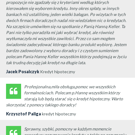
propozycje nie zgadzały się z kryteriami według których
kierowałem się wyborem kredytu. Inny okres spłaty, w innych
bankach niż ustaliliśmy, jeden wielki bałagan. Po wizytach w tych
dwóch firmach doradczych nadal nie wiedziałem nic o kredytach.
Na szczęście umówiłem się na spotkanie z Panią Hanną Keller. Ta
Pani nie tylko poradziła mi jaki wybrać kredyt, ale również
wytłumaczyła mi wszystkie zawiłości. Przez co sam mogłem
świadomie zadecydować którego banku produkt wybiorę. Jestem
bardzo zadowolony z wyboru doradcy i z czystym sumieniem
polecam Pania Hannę Keller wszystkim którzy podejmują w życiu
tak trudną decyzję jak kredyt na długie lata.
Jacek Posalczyk
Kredyt hipoteczny
Profesjonalna,miła obsługa,pomoc we wszystkich
formalnościach. Polecam p.Hannę wszystkim którzy
starają lub będą starać się o kredyt hipoteczny. Warto
skorzystać z pomocy takiego doradcy!
Krzysztof Paliga
kredyt hipoteczny
Sprawny, szybki, pomocny w każdym momencie
procedury przyznawania kredytu a także po przyznaniu