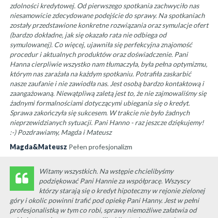
zdolności kredytowej. Od pierwszego spotkania zachwyciło nas
niesamowicie zdecydowane podejście do sprawy. Na spotkaniach
zostały przedstawione konkretne rozwiązania oraz symulacje ofert
(bardzo dokładne, jak się okazało rata nie odbiega od
symulowanej). Co więcej, ujawniła się perfekcyjna znajomość
procedur i aktualnych produktów oraz doświadczenie. Pani
Hanna cierpliwie wszystko nam tłumaczyła, była pełna optymizmu,
którym nas zarażała na każdym spotkaniu. Potrafiła zaskarbić
nasze zaufanie i nie zawiodła nas. Jest osobą bardzo kontaktową i
zaangażowaną. Niewątpliwą zaletą jest to, że nie zajmowaliśmy się
żadnymi formalnościami dotyczącymi ubiegania się o kredyt.
Sprawa zakończyła się sukcesem. W trakcie nie było żadnych
nieprzewidzianych sytuacji. Pani Hanno - raz jeszcze dziękujemy!
:-) Pozdrawiamy, Magda i Mateusz
Magda&Mateusz
Pełen profesjonalizm
Witamy wszystkich. Na wstępie chcielibyśmy
podziękować Pani Hannie za współpracę. Wszyscy
którzy starają się o kredyt hipoteczny w rejonie zielonej
góry i okolic powinni trafić pod opiekę Pani Hanny. Jest w pełni
profesjonalistką w tym co robi, sprawy niemożliwe załatwia od