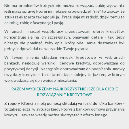
Nie ma problemów których nie można rozwiązać. Lubię wyzwania,
jeśli masz sprawę której inni eksperci powiedzieli "nie" to znaczy, że
szukasz eksperta takiego jak ja. Praca daje mi radość, dzięki temu to
co robię, robię z fascynacją i pasją.
W ramach naszej współpracy przedstawiam oferty kredytów,
koncentruję się na ich szczegółach, omawiam detale - tak, żeby
niczego nie pominąć, żeby opis, który ode mnie dostaniesz był
pełny i odpowiadał na wszystkie Twoje pytania.
W Twoim imieniu składam wnioski kredytowe w wybranych
bankach, negocjuję warunki cenowe kredytu, doprowadzam do
pozytywnej decyzji. Następnie doprowadzam do podpisania umowy
i wypłaty kredytu - to ostatni etap - kolejny to już ten, w którym
wprowadzasz się do swojego mieszkania.
RAZEM WYBIERZEMY NAJKORZYSTNIEJSZE DLA CIEBIE
ROZWIĄZANIE KREDYTOWE
Z reguły Klienci z moją pomocą składają wnioski do kilku banków
-
to zabezpiecza w sytuacji kiedy któryś z banków odmówi przyznania
kredytu - zawsze wtedy można skorzystać z oferty innego.