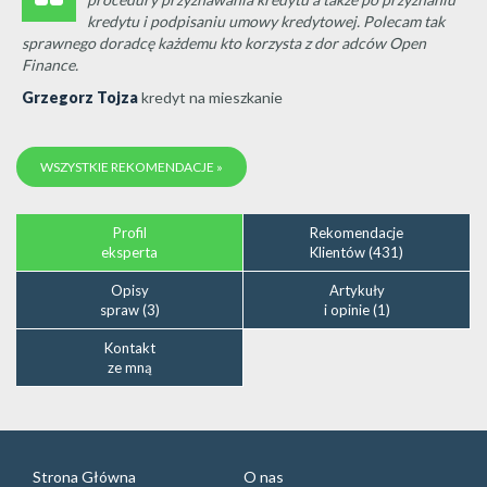
kredytu i podpisaniu umowy kredytowej. Polecam tak
sprawnego doradcę każdemu kto korzysta z dor adców Open
Finance.
Grzegorz Tojza
kredyt na mieszkanie
WSZYSTKIE REKOMENDACJE »
Profil
Rekomendacje
eksperta
Klientów (431)
Opisy
Artykuły
spraw (3)
i opinie (1)
Kontakt
ze mną
Strona Główna
O nas