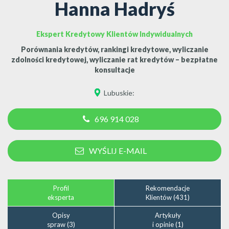
Hanna Hadryś
Ekspert Kredytowy Klientów Indywidualnych
Porównania kredytów, rankingi kredytowe, wyliczanie
zdolności kredytowej, wyliczanie rat kredytów – bezpłatne
konsultacje
Lubuskie
:
696 914 028
WYŚLIJ E-MAIL
Profil
Rekomendacje
eksperta
Klientów (431)
Opisy
Artykuły
spraw (3)
i opinie (1)