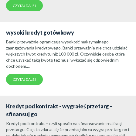
CZYTAJ DALEJ
wysoki kredyt gotówkowy
Banki przeważnie ograniczają wysokość maksymalnego
zaangażowania kredytowego. Banki przeważnie nie chcą udzielać
większych kwot kredytu niż 100 000 zł. Oczywiście osoba która
chce uzyskać taką kwotę też musi wykazać się odpowiednim
dochodem....
CZYTAJ DALEJ
Kredyt pod kontrakt - wygrałeś przetarg -
sfinansuj go
Kredyt pod kontrakt – czyli sposób na sfinansowanie realizacji
przetargu. Często zdarza się że przedsiębiorca wygra przetarg no i
co dalej jak nie posiada wymaganych środków na jego realizację?