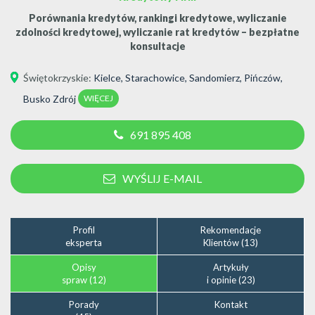
Porównania kredytów, rankingi kredytowe, wyliczanie
zdolności kredytowej, wyliczanie rat kredytów – bezpłatne
konsultacje
Świętokrzyskie
:
Kielce
,
Starachowice
,
Sandomierz
,
Pińczów
,
WIĘCEJ
Busko Zdrój
691 895 408
WYŚLIJ E-MAIL
Profil
Rekomendacje
eksperta
Klientów (13)
Opisy
Artykuły
spraw (12)
i opinie (23)
Porady
Kontakt