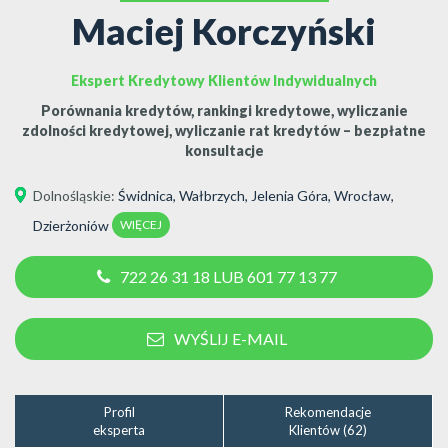
Maciej Korczyński
Ekspert Kredytowy Klientów Indywidualnych
Porównania kredytów, rankingi kredytowe, wyliczanie
zdolności kredytowej, wyliczanie rat kredytów – bezpłatne
konsultacje
Dolnośląskie
:
Świdnica
,
Wałbrzych
,
Jelenia Góra
,
Wrocław
,
WIĘCEJ
Dzierżoniów
722 26 31 18 LUB 601 77 13 77
WYŚLIJ E-MAIL
Profil
Rekomendacje
eksperta
Klientów (62)