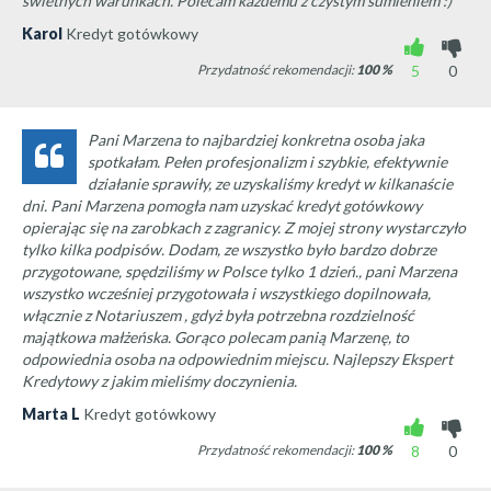
świetnych warunkach. Polecam każdemu z czystym sumieniem :)
Karol
Kredyt gotówkowy
Przydatność rekomendacji:
100
%
5
0
Pani Marzena to najbardziej konkretna osoba jaka
spotkałam. Pełen profesjonalizm i szybkie, efektywnie
działanie sprawiły, ze uzyskaliśmy kredyt w kilkanaście
dni. Pani Marzena pomogła nam uzyskać kredyt gotówkowy
opierając się na zarobkach z zagranicy. Z mojej strony wystarczyło
tylko kilka podpisów. Dodam, ze wszystko było bardzo dobrze
przygotowane, spędziliśmy w Polsce tylko 1 dzień., pani Marzena
wszystko wcześniej przygotowała i wszystkiego dopilnowała,
włącznie z Notariuszem , gdyż była potrzebna rozdzielność
majątkowa małżeńska. Gorąco polecam panią Marzenę, to
odpowiednia osoba na odpowiednim miejscu. Najlepszy Ekspert
Kredytowy z jakim mieliśmy doczynienia.
Marta L
Kredyt gotówkowy
Przydatność rekomendacji:
100
%
8
0