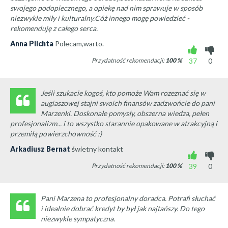
swojego podopiecznego, a opiekę nad nim sprawuje w sposób
niezwykle miły i kulturalny.Cóż innego mogę powiedzieć -
rekomenduję z całego serca.
Anna Plichta
Polecam,warto.
Przydatność rekomendacji:
100
%
37
0
Jeśli szukacie kogoś, kto pomoże Wam rozeznać się w
augiaszowej stajni swoich finansów zadzwońcie do pani
Marzenki. Doskonałe pomysły, obszerna wiedza, pełen
profesjonalizm... i to wszystko starannie opakowane w atrakcyjną i
przemiłą powierzchowność :)
Arkadiusz Bernat
świetny kontakt
Przydatność rekomendacji:
100
%
39
0
Pani Marzena to profesjonalny doradca. Potrafi słuchać
i idealnie dobrać kredyt by był jak najtańszy. Do tego
niezwykle sympatyczna.