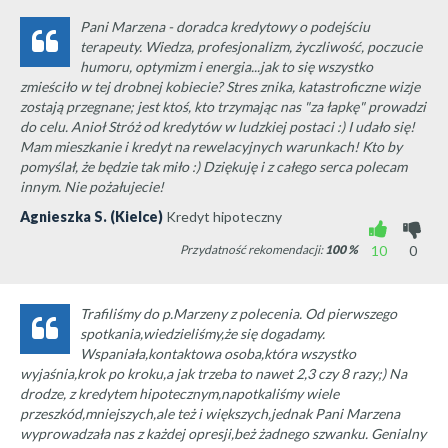
Pani Marzena - doradca kredytowy o podejściu
terapeuty. Wiedza, profesjonalizm, życzliwość, poczucie
humoru, optymizm i energia...jak to się wszystko
zmieściło w tej drobnej kobiecie? Stres znika, katastroficzne wizje
zostają przegnane; jest ktoś, kto trzymając nas "za łapkę" prowadzi
do celu. Anioł Stróż od kredytów w ludzkiej postaci :) I udało się!
Mam mieszkanie i kredyt na rewelacyjnych warunkach! Kto by
pomyślał, że będzie tak miło :) Dziękuję i z całego serca polecam
innym. Nie pożałujecie!
Agnieszka S. (Kielce)
Kredyt hipoteczny
Przydatność rekomendacji:
100
%
10
0
Trafiliśmy do p.Marzeny z polecenia. Od pierwszego
spotkania,wiedzieliśmy,że się dogadamy.
Wspaniała,kontaktowa osoba,która wszystko
wyjaśnia,krok po kroku,a jak trzeba to nawet 2,3 czy 8 razy;) Na
drodze, z kredytem hipotecznym,napotkaliśmy wiele
przeszkód,mniejszych,ale też i większych,jednak Pani Marzena
wyprowadzała nas z każdej opresji,beż żadnego szwanku. Genialny