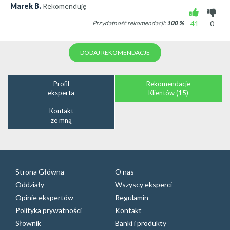
Marek B.
Rekomenduję
Przydatność rekomendacji:
100
%
41
0
DODAJ REKOMENDACJE
Profil
Rekomendacje
eksperta
Klientów (15)
Kontakt
ze mną
Strona Główna
O nas
Oddziały
Wszyscy eksperci
Opinie ekspertów
Regulamin
Polityka prywatności
Kontakt
Słownik
Banki i produkty