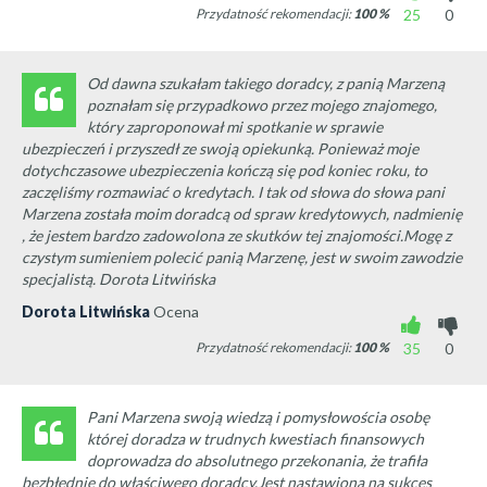
Przydatność rekomendacji:
100
%
25
0
Od dawna szukałam takiego doradcy, z panią Marzeną
poznałam się przypadkowo przez mojego znajomego,
który zaproponował mi spotkanie w sprawie
ubezpieczeń i przyszedł ze swoją opiekunką. Ponieważ moje
dotychczasowe ubezpieczenia kończą się pod koniec roku, to
zaczęliśmy rozmawiać o kredytach. I tak od słowa do słowa pani
Marzena została moim doradcą od spraw kredytowych, nadmienię
, że jestem bardzo zadowolona ze skutków tej znajomości.Mogę z
czystym sumieniem polecić panią Marzenę, jest w swoim zawodzie
specjalistą. Dorota Litwińska
Dorota Litwińska
Ocena
Przydatność rekomendacji:
100
%
35
0
Pani Marzena swoją wiedzą i pomysłowościa osobę
której doradza w trudnych kwestiach finansowych
doprowadza do absolutnego przekonania, że trafiła
bezbłędnie do właściwego doradcy.Jest nastawiona na sukces