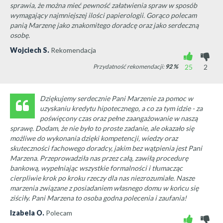
sprawia, że można mieć pewność załatwienia spraw w sposób
wymagający najmniejszej ilości papierologii. Gorąco polecam
panią Marzenę jako znakomitego doradcę oraz jako serdeczną
osobę.
Wojciech S.
Rekomendacja
Przydatność rekomendacji:
92
%
25
2
Dziękujemy serdecznie Pani Marzenie za pomoc w
uzyskaniu kredytu hipotecznego, a co za tym idzie - za
poświęcony czas oraz pełne zaangażowanie w naszą
sprawę. Dodam, że nie było to proste zadanie, ale okazało się
możliwe do wykonania dzięki kompetencji, wiedzy oraz
skuteczności fachowego doradcy, jakim bez wątpienia jest Pani
Marzena. Przeprowadziła nas przez całą, zawiłą procedurę
bankową, wypełniając wszystkie formalności i tłumacząc
cierpliwie krok po kroku rzeczy dla nas niezrozumiałe. Nasze
marzenia związane z posiadaniem własnego domu w końcu się
ziściły. Pani Marzena to osoba godna polecenia i zaufania!
Izabela O.
Polecam