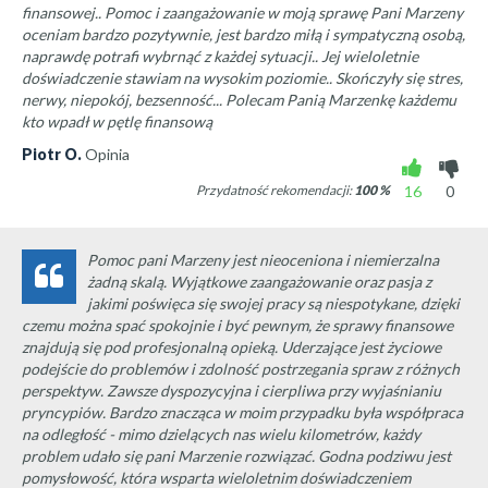
finansowej.. Pomoc i zaangażowanie w moją sprawę Pani Marzeny
oceniam bardzo pozytywnie, jest bardzo miłą i sympatyczną osobą,
naprawdę potrafi wybrnąć z każdej sytuacji.. Jej wieloletnie
doświadczenie stawiam na wysokim poziomie.. Skończyły się stres,
nerwy, niepokój, bezsenność... Polecam Panią Marzenkę każdemu
kto wpadł w pętlę finansową
Piotr O.
Opinia
Przydatność rekomendacji:
100
%
16
0
Pomoc pani Marzeny jest nieoceniona i niemierzalna
żadną skalą. Wyjątkowe zaangażowanie oraz pasja z
jakimi poświęca się swojej pracy są niespotykane, dzięki
czemu można spać spokojnie i być pewnym, że sprawy finansowe
znajdują się pod profesjonalną opieką. Uderzające jest życiowe
podejście do problemów i zdolność postrzegania spraw z różnych
perspektyw. Zawsze dyspozycyjna i cierpliwa przy wyjaśnianiu
pryncypiów. Bardzo znacząca w moim przypadku była współpraca
na odległość - mimo dzielących nas wielu kilometrów, każdy
problem udało się pani Marzenie rozwiązać. Godna podziwu jest
pomysłowość, która wsparta wieloletnim doświadczeniem