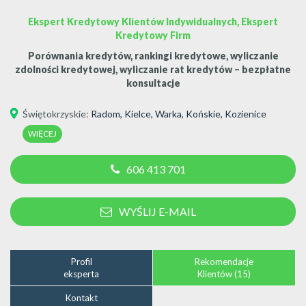
Ekspert Kredytowy Klientów Indywidualnych, Ekspert
Kredytowy Firm
Porównania kredytów, rankingi kredytowe, wyliczanie
zdolności kredytowej, wyliczanie rat kredytów – bezpłatne
konsultacje
Świętokrzyskie
:
Radom
,
Kielce
,
Warka
,
Końskie
,
Kozienice
WIĘCEJ
606 413 701
WYŚLIJ E-MAIL
Profil
Rekomendacje
eksperta
Klientów (15)
Kontakt