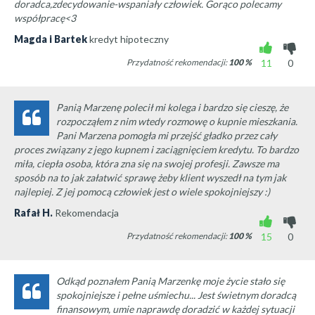
doradca,zdecydowanie-wspaniały człowiek. Gorąco polecamy
współpracę<3
Magda i Bartek
kredyt hipoteczny
Przydatność rekomendacji:
100
%
11
0
Panią Marzenę polecił mi kolega i bardzo się cieszę, że
rozpocząłem z nim wtedy rozmowę o kupnie mieszkania.
Pani Marzena pomogła mi przejść gładko przez cały
proces związany z jego kupnem i zaciągnięciem kredytu. To bardzo
miła, ciepła osoba, która zna się na swojej profesji. Zawsze ma
sposób na to jak załatwić sprawę żeby klient wyszedł na tym jak
najlepiej. Z jej pomocą człowiek jest o wiele spokojniejszy :)
Rafał H.
Rekomendacja
Przydatność rekomendacji:
100
%
15
0
Odkąd poznałem Panią Marzenkę moje życie stało się
spokojniejsze i pełne uśmiechu... Jest świetnym doradcą
finansowym, umie naprawdę doradzić w każdej sytuacji