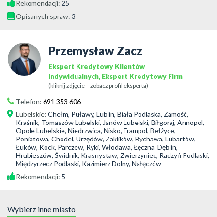
Rekomendacji:
25
Opisanych spraw:
3
Przemysław Zacz
Ekspert Kredytowy Klientów
Indywidualnych, Ekspert Kredytowy Firm
(kliknij zdjęcie – zobacz profil eksperta)
Telefon:
691 353 606
Lubelskie
:
Chełm, Puławy, Lublin, Biała Podlaska, Zamość,
Kraśnik, Tomaszów Lubelski, Janów Lubelski, Biłgoraj, Annopol,
Opole Lubelskie, Niedrzwica, Nisko, Frampol, Bełżyce,
Poniatowa, Chodel, Urzędów, Zaklików, Bychawa, Lubartów,
Łuków, Kock, Parczew, Ryki, Włodawa, Łęczna, Dęblin,
Hrubieszów, Świdnik, Krasnystaw, Zwierzyniec, Radzyń Podlaski,
Międzyrzecz Podlaski, Kazimierz Dolny, Nałęczów
Rekomendacji:
5
Wybierz inne miasto