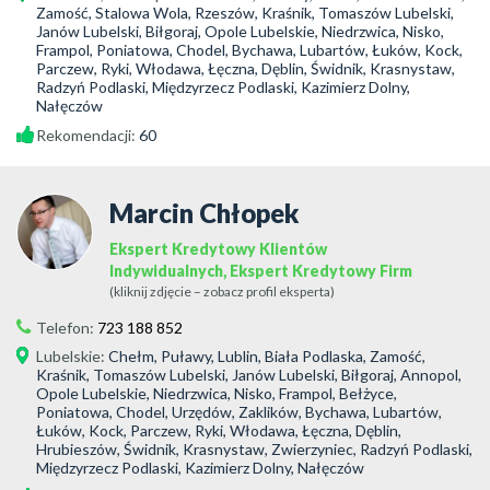
Zamość, Stalowa Wola, Rzeszów, Kraśnik, Tomaszów Lubelski,
Janów Lubelski, Biłgoraj, Opole Lubelskie, Niedrzwica, Nisko,
Frampol, Poniatowa, Chodel, Bychawa, Lubartów, Łuków, Kock,
Parczew, Ryki, Włodawa, Łęczna, Dęblin, Świdnik, Krasnystaw,
Radzyń Podlaski, Międzyrzecz Podlaski, Kazimierz Dolny,
Nałęczów
Rekomendacji:
60
Marcin Chłopek
Ekspert Kredytowy Klientów
Indywidualnych, Ekspert Kredytowy Firm
(kliknij zdjęcie – zobacz profil eksperta)
Telefon:
723 188 852
Lubelskie
:
Chełm, Puławy, Lublin, Biała Podlaska, Zamość,
Kraśnik, Tomaszów Lubelski, Janów Lubelski, Biłgoraj, Annopol,
Opole Lubelskie, Niedrzwica, Nisko, Frampol, Bełżyce,
Poniatowa, Chodel, Urzędów, Zaklików, Bychawa, Lubartów,
Łuków, Kock, Parczew, Ryki, Włodawa, Łęczna, Dęblin,
Hrubieszów, Świdnik, Krasnystaw, Zwierzyniec, Radzyń Podlaski,
Międzyrzecz Podlaski, Kazimierz Dolny, Nałęczów