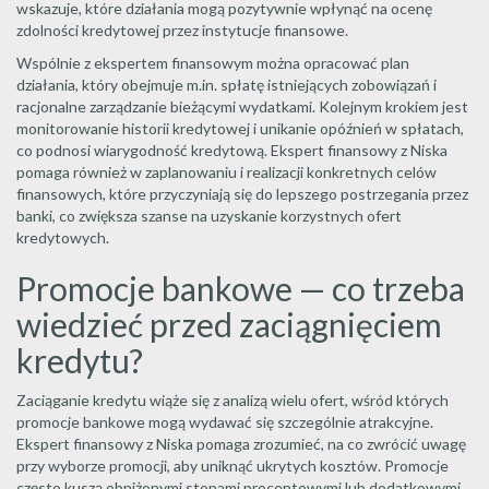
wskazuje, które działania mogą pozytywnie wpłynąć na ocenę
zdolności kredytowej przez instytucje finansowe.
Wspólnie z ekspertem finansowym można opracować plan
działania, który obejmuje m.in. spłatę istniejących zobowiązań i
racjonalne zarządzanie bieżącymi wydatkami. Kolejnym krokiem jest
monitorowanie historii kredytowej i unikanie opóźnień w spłatach,
co podnosi wiarygodność kredytową. Ekspert finansowy z Niska
pomaga również w zaplanowaniu i realizacji konkretnych celów
finansowych, które przyczyniają się do lepszego postrzegania przez
banki, co zwiększa szanse na uzyskanie korzystnych ofert
kredytowych.
Promocje bankowe — co trzeba
wiedzieć przed zaciągnięciem
kredytu?
Zaciąganie kredytu wiąże się z analizą wielu ofert, wśród których
promocje bankowe mogą wydawać się szczególnie atrakcyjne.
Ekspert finansowy z Niska pomaga zrozumieć, na co zwrócić uwagę
przy wyborze promocji, aby uniknąć ukrytych kosztów. Promocje
często kuszą obniżonymi stopami procentowymi lub dodatkowymi