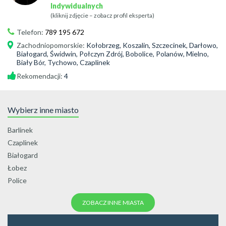
Indywidualnych
(kliknij zdjęcie – zobacz profil eksperta)
Telefon:
789 195 672
Zachodniopomorskie
:
Kołobrzeg, Koszalin, Szczecinek, Darłowo,
Białogard, Świdwin, Połczyn Zdrój, Bobolice, Polanów, Mielno,
Biały Bór, Tychowo, Czaplinek
Rekomendacji:
4
Wybierz inne miasto
Barlinek
Czaplinek
Białogard
Łobez
Police
ZOBACZ INNE MIASTA