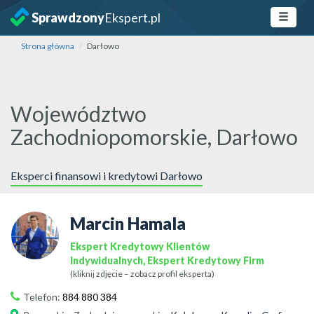
Sprawdzony
Ekspert.pl
Strona główna
Darłowo
Województwo
Zachodniopomorskie, Darłowo
Eksperci finansowi i kredytowi Darłowo
Marcin Hamala
Ekspert Kredytowy Klientów
Indywidualnych, Ekspert Kredytowy Firm
(kliknij zdjęcie – zobacz profil eksperta)
Telefon:
884 880 384