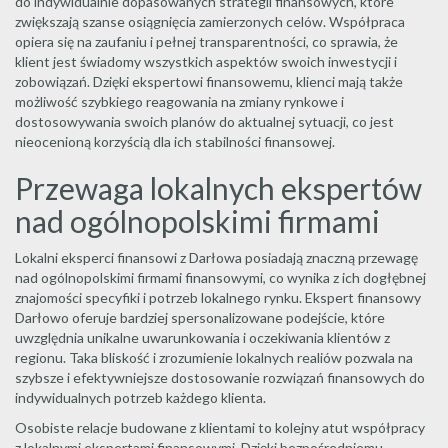
do indywidualnie dopasowanych strategii finansowych, które
zwiększają szanse osiągnięcia zamierzonych celów. Współpraca
opiera się na zaufaniu i pełnej transparentności, co sprawia, że
klient jest świadomy wszystkich aspektów swoich inwestycji i
zobowiązań. Dzięki ekspertowi finansowemu, klienci mają także
możliwość szybkiego reagowania na zmiany rynkowe i
dostosowywania swoich planów do aktualnej sytuacji, co jest
nieocenioną korzyścią dla ich stabilności finansowej.
Przewaga lokalnych ekspertów
nad ogólnopolskimi firmami
Lokalni eksperci finansowi z Darłowa posiadają znaczną przewagę
nad ogólnopolskimi firmami finansowymi, co wynika z ich dogłębnej
znajomości specyfiki i potrzeb lokalnego rynku. Ekspert finansowy
Darłowo oferuje bardziej spersonalizowane podejście, które
uwzględnia unikalne uwarunkowania i oczekiwania klientów z
regionu. Taka bliskość i zrozumienie lokalnych realiów pozwala na
szybsze i efektywniejsze dostosowanie rozwiązań finansowych do
indywidualnych potrzeb każdego klienta.
Osobiste relacje budowane z klientami to kolejny atut współpracy
z lokalnymi ekspertami finansowymi. Dzięki bezpośredniemu