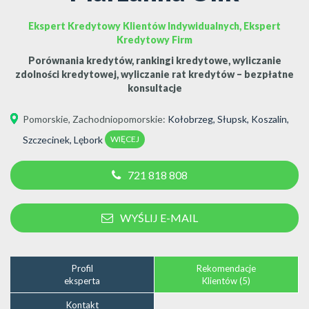
Ekspert Kredytowy Klientów Indywidualnych, Ekspert
Kredytowy Firm
Porównania kredytów, rankingi kredytowe, wyliczanie
zdolności kredytowej, wyliczanie rat kredytów – bezpłatne
konsultacje
Pomorskie
,
Zachodniopomorskie
:
Kołobrzeg
,
Słupsk
,
Koszalin
,
WIĘCEJ
Szczecinek
,
Lębork
721 818 808
WYŚLIJ E-MAIL
Profil
Rekomendacje
eksperta
Klientów (5)
Kontakt