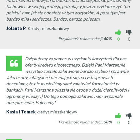
informowała o nowych produktach. Dała się poznać jako świetny
fachowiec w swojej profesji, potrafiący jeszcze wytłumaczyć "po
polsku" nam jak się odnaleźć w tym wszystkim. A poza tym jest
bardzo miła i serdeczna. Bardzo, bardzo polecam.
Jolanta P.
Kredyt mieszkaniowy
Przydatność rekomendacji:
50
%
0
0
Dziękujemy za pomoc w uzyskaniu korzystnej dla nas
oferty kredytu hipotecznego. Dzięki Pani Marzannie
wszystko zostało załatwione bardzo szybko i sprawnie.
Jako osoby zabiegane i nie znające się na tych sprawach
doceniamy, że nie musieliśmy sami załatwiać formalności w
bankach. Pani Marzanna okazała się osobą o dużej cierpliwości i
ogromnej wiedzy :) Do tego pomogła załatwić nam wspaniałe
ubezpieczenie. Polecamy!
Kasia i Tomek
kredyt mieszkaniowy
Przydatność rekomendacji:
50
%
0
0