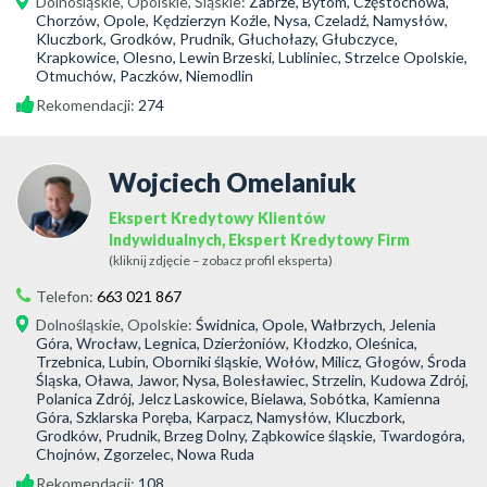
Dolnośląskie
,
Opolskie
,
Śląskie
:
Zabrze, Bytom, Częstochowa,
Chorzów, Opole, Kędzierzyn Koźle, Nysa, Czeladź, Namysłów,
Kluczbork, Grodków, Prudnik, Głuchołazy, Głubczyce,
Krapkowice, Olesno, Lewin Brzeski, Lubliniec, Strzelce Opolskie,
Otmuchów, Paczków, Niemodlin
Rekomendacji:
274
Wojciech Omelaniuk
Ekspert Kredytowy Klientów
Indywidualnych, Ekspert Kredytowy Firm
(kliknij zdjęcie – zobacz profil eksperta)
Telefon:
663 021 867
Dolnośląskie
,
Opolskie
:
Świdnica, Opole, Wałbrzych, Jelenia
Góra, Wrocław, Legnica, Dzierżoniów, Kłodzko, Oleśnica,
Trzebnica, Lubin, Oborniki śląskie, Wołów, Milicz, Głogów, Środa
Śląska, Oława, Jawor, Nysa, Bolesławiec, Strzelin, Kudowa Zdrój,
Polanica Zdrój, Jelcz Laskowice, Bielawa, Sobótka, Kamienna
Góra, Szklarska Poręba, Karpacz, Namysłów, Kluczbork,
Grodków, Prudnik, Brzeg Dolny, Ząbkowice śląskie, Twardogóra,
Chojnów, Zgorzelec, Nowa Ruda
Rekomendacji:
108