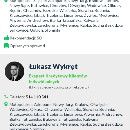
Małopolskie
,
Śląskie
:
Zakopane, Nowy Targ, Kraków, Tarnów,
Nowy Sącz, Katowice, Chorzów, Oświęcim, Wadowice, Olkusz,
Będzin, Chrzanów, Brzesko, Wieliczka, Skawina, Bochnia,
Krzeszowice, Libiąż, Trzebinia, Limanowa, Żywiec, Mysłowice,
Alwernia, Andrychów, Białka Tatrzańska, Kalwaria
Zebrzydowska, Lanckorona, Myślenice, Rabka, Sucha Beskidzka,
Sułkowice, Ustroń, Słomniki
Rekomendacji:
50
Opisanych spraw:
4
Łukasz Wykręt
Ekspert Kredytowy Klientów
Indywidualnych
(kliknij zdjęcie – zobacz profil eksperta)
Telefon:
514 110 541
Małopolskie
:
Zakopane, Nowy Targ, Kraków, Oświęcim,
Wadowice, Olkusz, Chrzanów, Wieliczka, Skawina, Bochnia,
Krzeszowice, Libiąż, Trzebinia, Limanowa, Alwernia, Andrychów,
Białka Tatrzańska, Bukowina Tatrzańska, Kalwaria
Zebrzydowska, Lanckorona, Myślenice, Rabka, Sucha Beskidzka,
Sułkowice, Słomniki