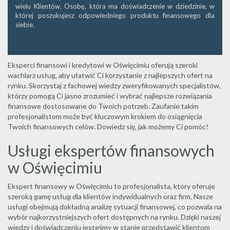
wielu Klientów. Osobę, która ma doświadczenie w dziedzinie, w
której poszukujesz odpowiedniego produktu finansowego dla
siebie.
Eksperci finansowi i kredytowi w Oświęcimiu oferują szeroki
wachlarz usług, aby ułatwić Ci korzystanie z najlepszych ofert na
rynku. Skorzystaj z fachowej wiedzy zweryfikowanych specjalistów,
którzy pomogą Ci jasno zrozumieć i wybrać najlepsze rozwiązania
finansowe dostosowane do Twoich potrzeb. Zaufanie takim
profesjonalistom może być kluczowym krokiem do osiągnięcia
Twoich finansowych celów. Dowiedz się, jak możemy Ci pomóc!
Usługi ekspertów finansowych
w Oświęcimiu
Ekspert finansowy w Oświęcimiu to profesjonalista, który oferuje
szeroką gamę usług dla klientów indywidualnych oraz firm. Nasze
usługi obejmują dokładną analizę sytuacji finansowej, co pozwala na
wybór najkorzystniejszych ofert dostępnych na rynku. Dzięki naszej
wiedzy i doświadczeniu jesteśmy w stanie przedstawić klientom