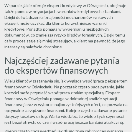
Wsparcie, jakie oferuje ekspert kredytowy w Oświęcimiu, obejmuje
także pomoc w negocjacjach warunków kredytowych z bankami.
Dzięki doświadczeniu i znajomości mechanizmów rynkowych
ekspert może uzyskać dla klienta korzystniejsze warunki
kredytowe. Ponadto pomaga w wypełnianiu niezbędnych
dokumentów, co zmniejsza ryzyko błędów formalnych. Dzięki temu
cały proces staje się mniej stresujący, a klient ma pewność, że jego
interesy są należycie chronione.
Najczęściej zadawane pytania
do ekspertów finansowych
Wielu klientów zastanawia się, jak wygląda współpraca z ekspertem
finansowym w Oświęcimiu. Na początek często pada pytanie, jakie
korzyści może przynieść współpraca z takim specjalistą. Ekspert
finansowy w Oświęcimiu pomaga w dokładnej analizie sytuacji
finansowej oraz w wyborze najkorzystniejszych ofert, co pozwala na
optymalne zarządzanie finansami. Kolejne często zadawane pytanie
dotyczy kosztów usług. Warto wiedzieć, że wiele z tych czynności
jest bezpłatnych, co czyni współpracę jeszcze bardziej atrakcyjną.
Klienci często chcą wiedzieć, jak długo trwa cały proces wsparcia