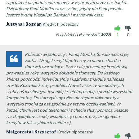
zaproszeni na podpisanie umowy w wybranym przez nas banku.
Dziękujemy Pani Moniko za wszystko, gdyby nie Pani pewnie
jeszcze byśmy biegali po Bankach i marnowali czas.
Justyna i Bogdan
Kredyt hipoteczny
Przydatność rekomendacji:
100
%
1
0
Polecam współpracę z Panią Moniką. Śmiało można jej
zaufać. Drugi kredyt hipoteczny za nami na bardzo
dobrych warunkach. Przez calą procedurę kredytową
prowadzi za rękę, wszystko dokładnie tłumaczy. Do każdego
klienta podchodzi indywidualnie i każdemu znajduje najlepszą
ofertę. Rozwikła każdy problem. Nawet z rzeczy niemożliwych
zrobi coś możliwego. Jest miłą i rzetelną osobą a przede wszystkim
kompetentną. Dostarczylismy tylko niezbędne dokumenty a
wszystko zrobiła za nas zgodnie z naszymi oczekiwaniami. W
kazdej chwili jest pod telefonem i z chęcią sluzy pomocą. Jeszcze
raz dziękujemy za miłą współpracę i pomoc przy osiągnięciu
kredytu w tak szybkim terminie :-)
Małgorzata i Krzysztof
Kredyt hipoteczny