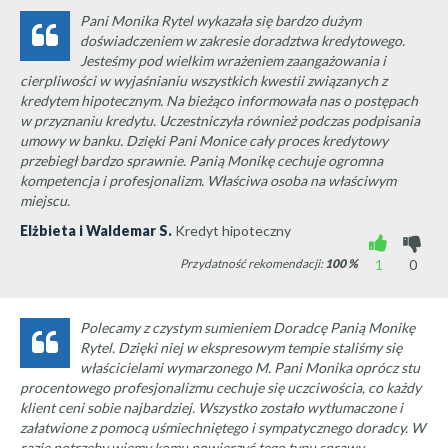
Pani Monika Rytel wykazała się bardzo dużym
doświadczeniem w zakresie doradztwa kredytowego.
Jesteśmy pod wielkim wrażeniem zaangażowania i
cierpliwości w wyjaśnianiu wszystkich kwestii związanych z
kredytem hipotecznym. Na bieżąco informowała nas o postępach
w przyznaniu kredytu. Uczestniczyła również podczas podpisania
umowy w banku. Dzięki Pani Monice cały proces kredytowy
przebiegł bardzo sprawnie. Panią Monikę cechuje ogromna
kompetencja i profesjonalizm. Właściwa osoba na właściwym
miejscu.
Elżbieta i Waldemar S.
Kredyt hipoteczny
Przydatność rekomendacji:
100
%
1
0
Polecamy z czystym sumieniem Doradcę Panią Monikę
Rytel. Dzięki niej w ekspresowym tempie staliśmy się
właścicielami wymarzonego M. Pani Monika oprócz stu
procentowego profesjonalizmu cechuje się uczciwościa, co każdy
klient ceni sobie najbardziej. Wszystko zostało wytłumaczone i
załatwione z pomocą uśmiechniętego i sympatycznego doradcy. W
razie potrzeby wiemy komu powierzyć tego typu sprawy.