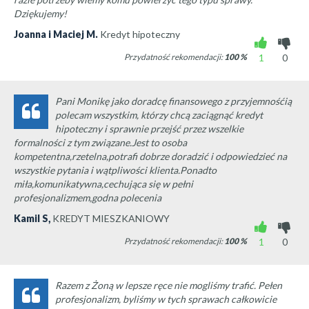
Dziękujemy!
Joanna i Maciej M.
Kredyt hipoteczny
Przydatność rekomendacji:
100
%
1
0
Pani Monikę jako doradcę finansowego z przyjemnośćią
polecam wszystkim, którzy chcą zaciągnąć kredyt
hipoteczny i sprawnie przejść przez wszelkie
formalności z tym związane.Jest to osoba
kompetentna,rzetelna,potrafi dobrze doradzić i odpowiedzieć na
wszystkie pytania i wątpliwości klienta.Ponadto
miła,komunikatywna,cechująca się w pełni
profesjonalizmem,godna polecenia
Kamil S,
KREDYT MIESZKANIOWY
Przydatność rekomendacji:
100
%
1
0
Razem z Żoną w lepsze ręce nie mogliśmy trafić. Pełen
profesjonalizm, byliśmy w tych sprawach całkowicie