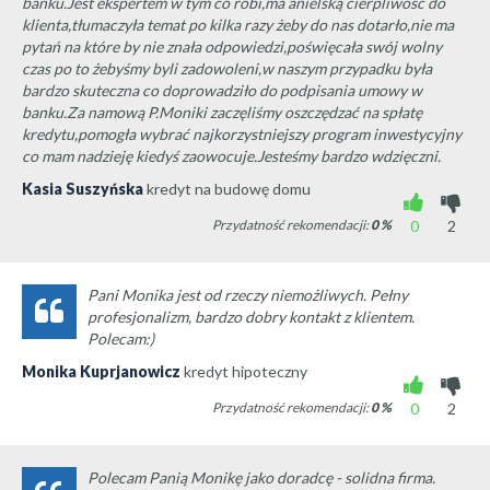
banku.Jest ekspertem w tym co robi,ma anielską cierpliwość do
klienta,tłumaczyła temat po kilka razy żeby do nas dotarło,nie ma
pytań na które by nie znała odpowiedzi,poświęcała swój wolny
czas po to żebyśmy byli zadowoleni,w naszym przypadku była
bardzo skuteczna co doprowadziło do podpisania umowy w
banku.Za namową P.Moniki zaczęliśmy oszczędzać na spłatę
kredytu,pomogła wybrać najkorzystniejszy program inwestycyjny
co mam nadzieję kiedyś zaowocuje.Jesteśmy bardzo wdzięczni.
Kasia Suszyńska
kredyt na budowę domu
Przydatność rekomendacji:
0
%
0
2
Pani Monika jest od rzeczy niemożliwych. Pełny
profesjonalizm, bardzo dobry kontakt z klientem.
Polecam:)
Monika Kuprjanowicz
kredyt hipoteczny
Przydatność rekomendacji:
0
%
0
2
Polecam Panią Monikę jako doradcę - solidna firma.