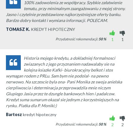
100% zadowolenia ze współpracy. Szybkie załatwienie
tematu, przy minimalnym zaangażowaniu z mojej strony.
Jasno i czytelnie przedstawione najkorzystniejsze oferty banku.
Bardzo dobry kontakt i wymiana informacji. POLECAM.
TOMASZ K.
KREDYT HIPOTECZNY
Przydatność rekomendacji:
50
%
1
1
Historia mojego kredytu, a dokladniej formalnosci
zwiazanych z jego przyznaniem nadawalaby sie na
kolejna ksiazke Kafki- biurokracyjny belkot i stos
wymagan rodem z PRLu. Sam bym nie podolal- na pewno
nerwowo. Na szczescie byla ona- Pani Monika ze swoja anielska
cierpliwoscia i determinacja przeprowadzila mnie niczym
Glupiego Jasia przez te dzungle bankowych hien i padalcow.
Kredyt suma sumarum okazal sie jednym z korzystniejszych na
rynku. Piatka dla P. Moniki;)
Bartosz
kredyt hipoteczny
Przydatność rekomendacji:
50
%
2
2