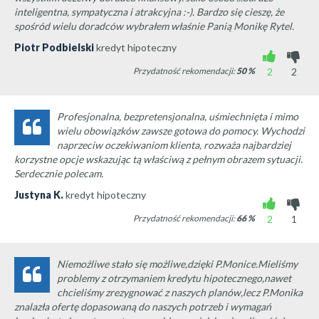
inteligentna, sympatyczna i atrakcyjna :-). Bardzo się cieszę, że
spośród wielu doradców wybrałem właśnie Panią Monikę Rytel.
Piotr Podbielski
kredyt hipoteczny
Przydatność rekomendacji:
50
%
2
2
Profesjonalna, bezpretensjonalna, uśmiechnięta i mimo
wielu obowiązków zawsze gotowa do pomocy. Wychodzi
naprzeciw oczekiwaniom klienta, rozważa najbardziej
korzystne opcje wskazując tą właściwą z pełnym obrazem sytuacji.
Serdecznie polecam.
Justyna K.
kredyt hipoteczny
Przydatność rekomendacji:
66
%
2
1
Niemożliwe stało się możliwe,dzięki P.Monice.Mieliśmy
problemy z otrzymaniem kredytu hipotecznego,nawet
chcieliśmy zrezygnować z naszych planów,lecz P.Monika
znalazła ofertę dopasowaną do naszych potrzeb i wymagań