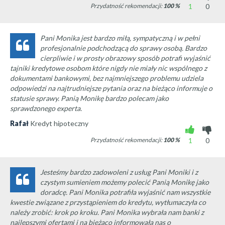
Przydatność rekomendacji:
100
%
1
0
Pani Monika jest bardzo miłą, sympatyczną i w pełni
profesjonalnie podchodzącą do sprawy osobą. Bardzo
cierpliwie i w prosty obrazowy sposób potrafi wyjaśnić
tajniki kredytowe osobom które nigdy nie miały nic wspólnego z
dokumentami bankowymi, bez najmniejszego problemu udziela
odpowiedzi na najtrudniejsze pytania oraz na bieżąco informuje o
statusie sprawy. Panią Monikę bardzo polecam jako
sprawdzonego experta.
Rafał
Kredyt hipoteczny
Przydatność rekomendacji:
100
%
1
0
Jesteśmy bardzo zadowoleni z usług Pani Moniki i z
czystym sumieniem możemy polecić Panią Monikę jako
doradcę. Pani Monika potrafiła wyjaśnić nam wszystkie
kwestie związane z przystąpieniem do kredytu, wytłumaczyła co
należy zrobić: krok po kroku. Pani Monika wybrała nam banki z
najlepszymi ofertami i na bieżąco informowała nas o