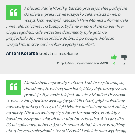
Polecam Panią Monikę, bardzo profesjonalne podejście
do klienta, praktycznie wszystko załatwiła za mnie, o
wszystkich ważnych rzeczach Pani Monika informowała
mnie telefonicznie i na bieżąco, byliśmy w kontakcie nawet 4x w
ciągu tygodnia. Gdy wszystkie dokumenty były gotowe,
przyjechała do mnie osobiście do biura po podpis. Polecam
wszystkim, którzy cenią sobie wygodę i komfort.
Antoni Kotarba
kredyt na mieszkanie
Przydatność rekomendacji:
44
%
4
5
Monika była naprawdę rzetelna. Ludzie często boją się
doradców, że wcisną nam bank, który daje im najwyższe
prowizje. Być może tak jest, ale nie z Moniką! Przyznam
że wraz z żoną byliśmy wymagającymi klientami, gdyż szukaliśmy
naprawdę dobrej oferty, a dzięki Monice dostaliśmy nawet zniżkę
na marży. Nie martwiliśmy się o żadne formalności, kontakty z
bankiem, wszystko załatwił nasz ulubiony doradca. A teraz tylko
30 lat spłacanka, hehehe :) pozdrawiam. Acha! Jeszcze wzięliśmy
ubezpieczenie mieszkania, tez od Moniki i właśnie nam wypłacają