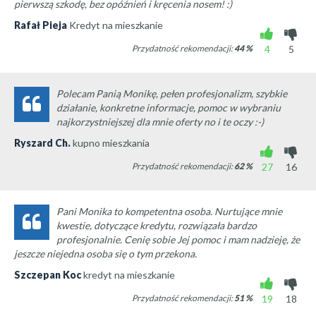
pierwszą szkodę, bez opóźnień i kręcenia nosem! :)
Rafał Pieja
Kredyt na mieszkanie
Przydatność rekomendacji:
44
%
4
5
Polecam Panią Monikę, pełen profesjonalizm, szybkie
działanie, konkretne informacje, pomoc w wybraniu
najkorzystniejszej dla mnie oferty no i te oczy :-)
Ryszard Ch.
kupno mieszkania
Przydatność rekomendacji:
62
%
27
16
Pani Monika to kompetentna osoba. Nurtujące mnie
kwestie, dotyczące kredytu, rozwiązała bardzo
profesjonalnie. Cenię sobie Jej pomoc i mam nadzieję, że
jeszcze niejedna osoba się o tym przekona.
Szczepan Koc
kredyt na mieszkanie
Przydatność rekomendacji:
51
%
19
18