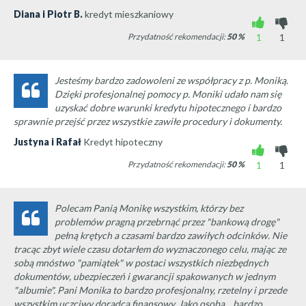
Diana i Piotr B.
kredyt mieszkaniowy
Przydatność rekomendacji:
50
%
1
1
Jesteśmy bardzo zadowoleni ze współpracy z p. Moniką.
Dzięki profesjonalnej pomocy p. Moniki udało nam się
uzyskać dobre warunki kredytu hipotecznego i bardzo
sprawnie przejść przez wszystkie zawiłe procedury i dokumenty.
Justyna i Rafał
Kredyt hipoteczny
Przydatność rekomendacji:
50
%
1
1
Polecam Panią Monikę wszystkim, którzy bez
problemów pragną przebrnąć przez "bankową drogę"
pełną krętych a czasami bardzo zawiłych odcinków. Nie
tracąc zbyt wiele czasu dotarłem do wyznaczonego celu, mając ze
sobą mnóstwo "pamiątek" w postaci wszystkich niezbędnych
dokumentów, ubezpieczeń i gwarancji spakowanych w jednym
"albumie". Pani Monika to bardzo profesjonalny, rzetelny i przede
wszystkim uczciwy doradca finansowy. Jako osoba ...bardzo