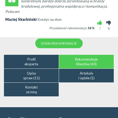
konkretnym, bardzo dobrze zorientowaną w branży
kredytowej, profesjonalna współpraca i komunikacja.
Polecam
Maciej Skarbiński
Kredyt na dom
Przydatność rekomendacji:
58
%
7
5
DODAJ REKOMENDACJE
Profil
Rekomendacje
eksperta
Klientów (43)
Opisy
Artykuły
spraw (11)
i opinie (1)
Kontakt
ze mną