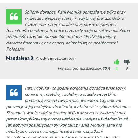
Solidny doradca. Pani Monika pomogła nie tylko przy
wyborze najlepszej oferty kredytowej (bardzo dobre
rozeznanie na rynku), ale i przy stosie papierów i
formalności bankowych, które przerosły moje oczekiwania. Pełna
mobilność i kontakt niemal 24h na dobę. Do dzisiaj jedyny
doradca finansowy, nawet przy najmniejszych problemach!
Polecam!
Magdalena B.
Kredyt mieszkaniowy
Przydatność rekomendacji:
40
%
4
6
Pani Monika - to godny polecenia doradca finansowy,
konkretny, rzetelny i solidny, a przede wszystkim
pomocny, z pozytywnym nastawieniem. Ogromnym
plusem jest jej podejście do klienta, mobilność i szybkie działania.
Skompletowanie całej dokumentacji oraz przeprowadzenie nas
przez skomplikowany proces udzielania kredytu uświadomiło mi,
jak dobrym posunięciem był kontakt z Panią Moniką, sami nie
mielibyśmy czasu na zmaganie się z tymi wszystkimi
formalnościami. Polecam współpracę akurat z TYM doradcą