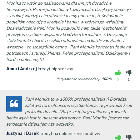
Monika to wzór do naśladowania dla innych doradców
finansowych. Profesjonalistka w każdym calu. Dzięki jej pomocy -
szerokiej wiedzy i cierpliwości mamy poczucie, że świadomie
podjęliśmy decyzję o kredycie i banku, w którym go wzięliśmy.
Doświadczenie Pani Moniki pozwoliło nam także "bezboleśnie"
przeżyć wszystkie związane z kredytem formalności. Utrzymuje
stały kontakt i bardzo szybko odpowiada na każde zapytanie. I
wreszcie - co szczególnie cenne - Pani Monika koncentruje się na
potrzebach i sytuacji klienta. Pełen profesjonalizm! Dziękujemy i
bardzo polecamy!!!
Anna i Andrzej
kredyt hipoteczny
Przydatność rekomendacji:
100
%
2
0
Pani Monika to w 1000% profesjonalistka :) Doradza,
załatwia formalności, wszystko tłumaczy, prowadzi krok
po kroku do celu. Dla przeciętnego laika w sprawach
bankowych jest to niesamowita pomoc. Pani Moniko jeszcze raz
serdecznie dziękujemy za wszystko.
Justyna i Darek
kredyt na dokończenie budowy