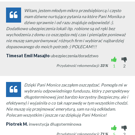
Witam, jestem młodym mikro przedsiębiorcą i często
mam dziwne nurtujące pytania na które Pani Monika o
dziwo sprawnie i od razu znajduje odpowiedzi :).
Dodatkowo ubezpieczenia lokali itp. robione są od ręki bez
wychodzenia z domu co oszczędza mój czas i pieniądze ponieważ
nie muszę sam porównywać różnych firm i wybierać najbardziej
dopasowanego do moich potrzeb :) POLECAM!!!
Timesat Emil Masajło
ubezpieczenia/doradztwo
Przydatność rekomendacji:
33
%
1
2
Dzięki Pani Monice zacząłem oszczędzać. Pomogła mi w
wybraniu odpowiedniego funduszu, który z perspektywy
długoterminowej jest bardzo korzystny (bezpieczny, ale i
efektywny) i wyjaśniła o co tak naprawdę w tym wszystkim chodzi.
Nie muszę się przejmować emeryturą, sam na nią odkładam.
Polecam wszystkim i jeszcze raz dziękuję Pani Monice!
Piotrek M.
inwestycja długoterminowa
Przydatność rekomendacji:
71
%
5
2