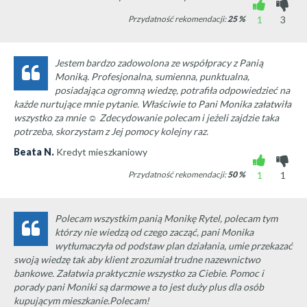
Przydatność rekomendacji:
25
%
1
3
Jestem bardzo zadowolona ze współpracy z Panią
Moniką. Profesjonalna, sumienna, punktualna,
posiadająca ogromną wiedzę, potrafiła odpowiedzieć na
każde nurtujące mnie pytanie. Właściwie to Pani Monika załatwiła
wszystko za mnie ☺ Zdecydowanie polecam i jeżeli zajdzie taka
potrzeba, skorzystam z Jej pomocy kolejny raz.
Beata N.
Kredyt mieszkaniowy
Przydatność rekomendacji:
50
%
1
1
Polecam wszystkim panią Monikę Rytel, polecam tym
którzy nie wiedzą od czego zacząć, pani Monika
wytłumaczyła od podstaw plan działania, umie przekazać
swoją wiedzę tak aby klient zrozumiał trudne nazewnictwo
bankowe. Załatwia praktycznie wszystko za Ciebie. Pomoc i
porady pani Moniki są darmowe a to jest duży plus dla osób
kupującym mieszkanie.Polecam!