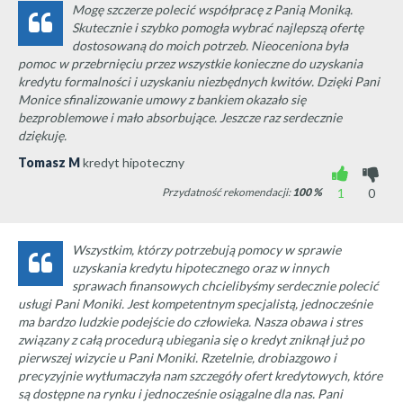
Mogę szczerze polecić współpracę z Panią Moniką.
Skutecznie i szybko pomogła wybrać najlepszą ofertę
dostosowaną do moich potrzeb. Nieoceniona była
pomoc w przebrnięciu przez wszystkie konieczne do uzyskania
kredytu formalności i uzyskaniu niezbędnych kwitów. Dzięki Pani
Monice sfinalizowanie umowy z bankiem okazało się
bezproblemowe i mało absorbujące. Jeszcze raz serdecznie
dziękuję.
Tomasz M
kredyt hipoteczny
Przydatność rekomendacji:
100
%
1
0
Wszystkim, którzy potrzebują pomocy w sprawie
uzyskania kredytu hipotecznego oraz w innych
sprawach finansowych chcielibyśmy serdecznie polecić
usługi Pani Moniki. Jest kompetentnym specjalistą, jednocześnie
ma bardzo ludzkie podejście do człowieka. Nasza obawa i stres
związany z całą procedurą ubiegania się o kredyt zniknął już po
pierwszej wizycie u Pani Moniki. Rzetelnie, drobiazgowo i
precyzyjnie wytłumaczyła nam szczegóły ofert kredytowych, które
są dostępne na rynku i jednocześnie osiągalne dla nas. Pani