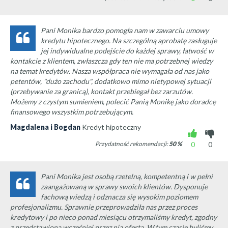
Pani Monika bardzo pomogła nam w zawarciu umowy
kredytu hipotecznego. Na szczególną aprobatę zasługuje
jej indywidualne podejście do każdej sprawy, łatwość w
kontakcie z klientem, zwłaszcza gdy ten nie ma potrzebnej wiedzy
na temat kredytów. Nasza współpraca nie wymagała od nas jako
petentów, "dużo zachodu", dodatkowo mimo nietypowej sytuacji
(przebywanie za granicą), kontakt przebiegał bez zarzutów.
Możemy z czystym sumieniem, polecić Panią Monikę jako doradcę
finansowego wszystkim potrzebującym.
Magdalena i Bogdan
Kredyt hipoteczny
Przydatność rekomendacji:
50
%
0
0
Pani Monika jest osobą rzetelną, kompetentną i w pełni
zaangażowaną w sprawy swoich klientów. Dysponuje
fachową wiedzą i odznacza się wysokim poziomem
profesjonalizmu. Sprawnie przeprowadziła nas przez proces
kredytowy i po nieco ponad miesiącu otrzymaliśmy kredyt, zgodny
z przedstawioną wcześniej przez nią ofertą. W tym czasie byliśmy