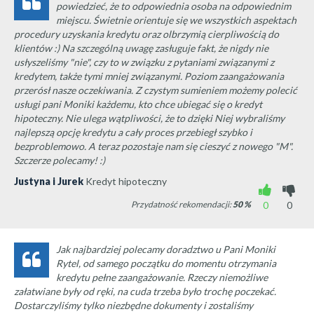
powiedzieć, że to odpowiednia osoba na odpowiednim
miejscu. Świetnie orientuje się we wszystkich aspektach
procedury uzyskania kredytu oraz olbrzymią cierpliwością do
klientów :) Na szczególną uwagę zasługuje fakt, że nigdy nie
usłyszeliśmy "nie", czy to w związku z pytaniami związanymi z
kredytem, także tymi mniej związanymi. Poziom zaangażowania
przerósł nasze oczekiwania. Z czystym sumieniem możemy polecić
usługi pani Moniki każdemu, kto chce ubiegać się o kredyt
hipoteczny. Nie ulega wątpliwości, że to dzięki Niej wybraliśmy
najlepszą opcję kredytu a cały proces przebiegł szybko i
bezproblemowo. A teraz pozostaje nam się cieszyć z nowego "M".
Szczerze polecamy! :)
Justyna i Jurek
Kredyt hipoteczny
Przydatność rekomendacji:
50
%
0
0
Jak najbardziej polecamy doradztwo u Pani Moniki
Rytel, od samego początku do momentu otrzymania
kredytu pełne zaangażowanie. Rzeczy niemożliwe
załatwiane były od ręki, na cuda trzeba było trochę poczekać.
Dostarczyliśmy tylko niezbędne dokumenty i zostaliśmy