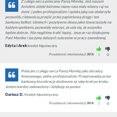
Z całego serca polecamy Panią Monikę. Jest naszym
Aniołem, dzięki któremu mamy nasz mały własny raj na
ziemi :) pełen profesjonalizm i opieka jaką nas obdarzyła
pozwoliły z łatwością przejść przez papierkową drogę i ten
bankowy bełkot. Uśmiech i pozytywne słowa jakie towarzyszyły na
każdym spotkaniu pozwalały wierzyć, że uda się, że wszystko
będzie dobrze.. Nie mogliśmy trafić lepiej.. Jeszcze raz dziękujemy
Pani Moniko i życzymy dalszych sukcesów w pracy zawodowej.
Edyta i Arek
kredyt hipoteczny
Przydatność rekomendacji:
50
%
0
0
Polecam z całego serca Panią Monikę jako doradcę
finansowego, pełny profesjonalizm. Przeprowadza przez
bankową biurokrację dosłownie za rękę krok po kroku.
Jestem bardzo zadowolony i dziękuję za pomoc.
Dariusz D.
Kredyt hipotetyczny.
Przydatność rekomendacji:
50
%
0
0