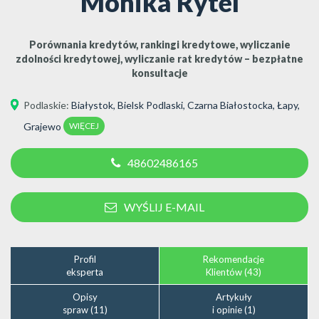
Monika Rytel
Porównania kredytów, rankingi kredytowe, wyliczanie
zdolności kredytowej, wyliczanie rat kredytów – bezpłatne
konsultacje
Podlaskie
:
Białystok
,
Bielsk Podlaski
,
Czarna Białostocka
,
Łapy
,
WIĘCEJ
Grajewo
48602486165
WYŚLIJ E-MAIL
Profil
Rekomendacje
eksperta
Klientów (43)
Opisy
Artykuły
spraw (11)
i opinie (1)