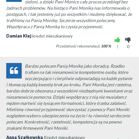
zieloni, a dzięki Pani Monice cały proces przebiegł bez
żadnych problemów. Na bieżąco Pani Monika nas informowała o
postępach, i tak jesteśmy już po wszystkim i możemy dziękować, że
trafiliśmy na Panią Monikę. Szczerze wszystkim polecamy.
Współpraca z Panią Moniką to czysta przyjemność.
Damian Klej
kredyt mieszkaniowy
Przydatność rekomendacji:
100
%
1
0
Bardzo polecam Panią Monikę jako doradcę. Rzadko
trafiam na tak niesamowicie kompetentne osoby, które
wyczerpująco i cierpliwie odpowiadają na każde pytanie
i tłumaczą każdą kwestię krok po kroku. Pani Monika jest rzetelna,
bardzo dobrze obeznana z wszystkimi niezbędnymi kwestiami oraz
niesamowicie pomocna. Dzięki współpracy z nią nie musiałam z
mężem martwić się tysiącem formalności, które trzeba załatwić.
Mieliśmy również przyjemność skorzystać z pomocy Pani Moniki
względem wyboru ubezpieczenia na życie i tu również serdecznie
polecam. Konkretność, rzetelność, kompetencja są na pewno
znakami firmowymi Pani Moniki.
Anna Szałkowska
Kredyt mieszkaniowy