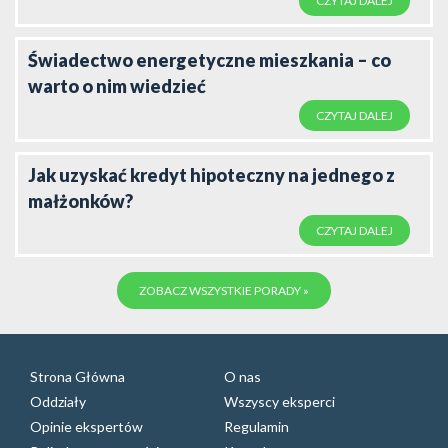
CZYTAJ DALEJ
Świadectwo energetyczne mieszkania – co
warto o nim wiedzieć
CZYTAJ DALEJ
Jak uzyskać kredyt hipoteczny na jednego z
małżonków?
CZYTAJ DALEJ
ZOBACZ WSZYSTKIE PORADY »
Strona Główna
O nas
Oddziały
Wszyscy eksperci
Opinie ekspertów
Regulamin