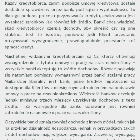
Każdy kredytobiorca, zanim podpisze umowę kredytową, zostaje
dokładnie sprawdzony przez bank, pod kątem wypłacalności. To
dlatego podczas procesu przyznawania kredytu, analizowana jest
wysokość zarobków jak również ich źródło. Banki chcą wiedzieć,
skąd kredytobiorcy czerpią dochody, aby określić czy są one
stabilne. Jest to istotne, ponieważ jeśli Klient przestanie
otrzymywać wynagrodzenie, prawdopodobnie przestanie też
spłacać kredyt.
Najchętniej widzianymi kredytobiorcami są Ci, którzy otrzymują
wynagrodzenie z tytułu umowy o pracę na czas nieokreślony –
wszystkie banki akceptują to źródło dochodów. Różnice pojawiają
się natomiast pomiędzy wymaganymi przez banki stażami pracy.
Najbardziej liberalny jest bank, gdzie kredyty hipoteczne są
dostępne dla Klientów z miesięcznym zatrudnieniem na podstawie
umowy o pracę na czas nieokreślony. Większość banków oczekuje
jednak minimum trzech miesięcy uzyskiwania dochodów z tego
źródła. Za wiarygodne dla banku uznawane jest również
zatrudnienie na umowie o pracę na czas określony.
Oczywiście banki uznają również dochody z innych źródeł, takich jak
na przykład działalność gospodarcza, jednak w przypadkach takich
źródeł dochodów mają większe wymagania. Zazwyczaj wymagają,